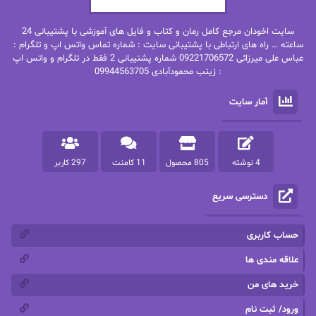
بهنام رستاقی
بیتا فرخی
سایت اخودان مرجع کامل رمان و کتاب و فایل های آموزشی با پشتیبانی 24
پاتریشیا ویلسون
پرتو فرهمند
ساعته … راه های ارتباطی با پشتیبانی سایت : شماره تماس واتس اپ و تلگرام :
عباس علی میرزائی 09221706572 شماره پشتیبانی 2 فقط در تلگرام و واتس اپ
: زینب محمودآبادی 09944563705
پرستو
پرستو اسحقی
آمار سایت
پرستو مهاجر
پرستو_س
پرنیا tkd
پرهام رسولی
4 نوشته
805 محصول
11 کامنت
297 کاربر
پروانه قدیمی
پروانه محمدی
دسترسی سریع
پریسا شکور(طوفان خاموش)
پگاه رستمی فرد
پنلوپه اسکای
پنلوپه داگلاس
حساب کاربری
پنلوپه وارد
پونه سعیدی
علاقه مندی ها
خرید های من
تاران
ترانه بانو
ورود/ ثبت نام