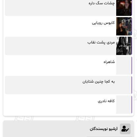
چشات سگ داره
کابوس رویایی
مردی پشت نقاب
شاهراه
به کجا چنین شتابان
کافه نادری
آرشیو نویسندگان