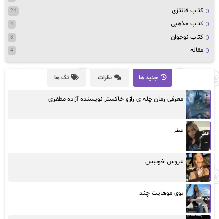
کتاب قانتزی
24
کتاب مذهبی
4
کتاب نوجوان
8
مقاله
4
جدید ها
نظرات
تگ ها
معرفی رمان چله ی رازو خاکستر نویسنده آزاده مظفری
عطر
عروس خونبس
بوی موهایت چند