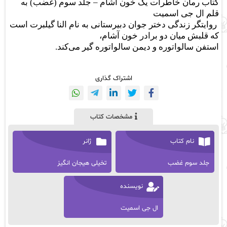
کتاب
رمان خاطرات یک خون آشام – جلد سوم (غضب)
به
قلم
ال جی اسمیت
روایتگر زندگی دختر جوان دبیرستانی به نام النا گیلبرت است
که قلبش میان دو برادر خون آشام،
استفن سالواتوره و دیمن سالواتوره گیر می‌کند.
اشتراک گذاری
مشخصات کتاب
نام کتاب
ژانر
جلد سوم غضب
تخیلی هیجان انگیز
نویسنده
ال جی اسمیت