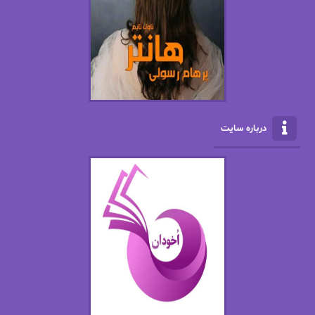
ال جی اسمیت
الف صاد
الکسا ریلی
الکساندر دوما
الناز بوذرجمهری
الناز پاکپور‌
الناز محمدی
الهه
درباره سایت
الهه محمدی
الی مارتینز
اما دون اهو
امیر فرهی
ان اچ کلاین بام
باران
بهار
بهار سلطانی
بهاره حسنی
بهاره شیرازی
بهاره غفرانی
بهاره.م