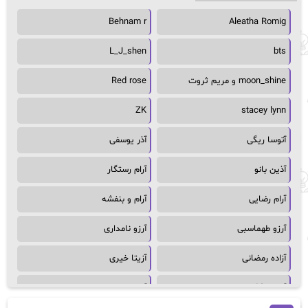
Behnam r
Aleatha Romig
L_J_shen
bts
moon_shine و مریم ثروت
Red rose
ZK
stacey lynn
آتوسا ریگی
آذر یوسفی
آذین بانو
آرام رستگار
آرام رضایی
آرام و بنفشه
آرزو طهماسبی
آرزو نامداری
آزاده رمضانی
آزیتا خیری
آسمان64
آسمان۶۵