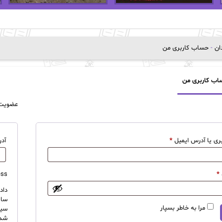
دان
-
حساب کاربری من
اب کاربری من
عضویت
الزامی
بری یا آدرس ایمیل
*
آد
الزامی
ss.
*
داد
سای
مرا به خاطر بسپار
سی
شد.