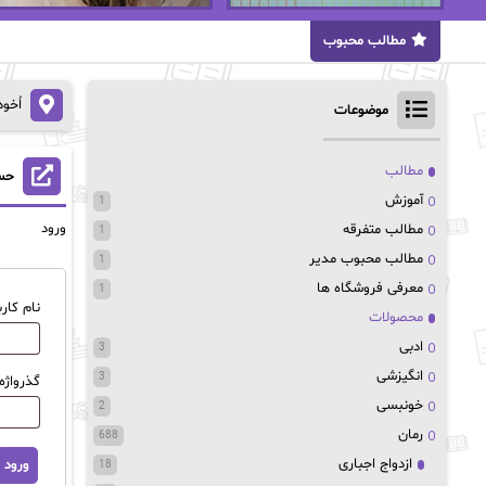
مطالب محبوب
اُخو
موضوعات
مطالب
حس
آموزش
1
ورود
مطالب متفرقه
1
مطالب محبوب مدیر
1
معرفی فروشگاه ها
1
نام کار
محصولات
ادبی
3
انگیزشی
3
گذرواژه
خونبسی
2
رمان
688
ازدواج اجباری
ورود
18