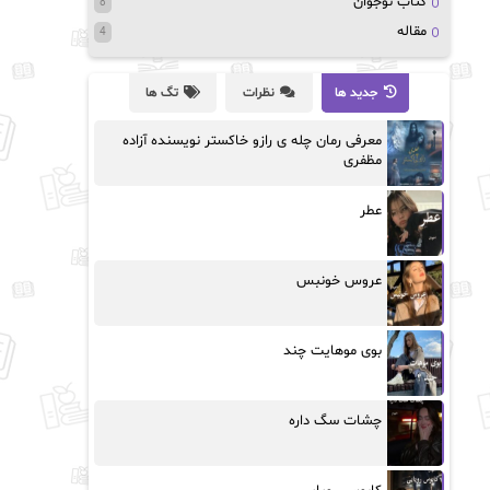
کتاب نوجوان
8
مقاله
4
جدید ها
نظرات
تگ ها
معرفی رمان چله ی رازو خاکستر نویسنده آزاده
مظفری
عطر
عروس خونبس
بوی موهایت چند
چشات سگ داره