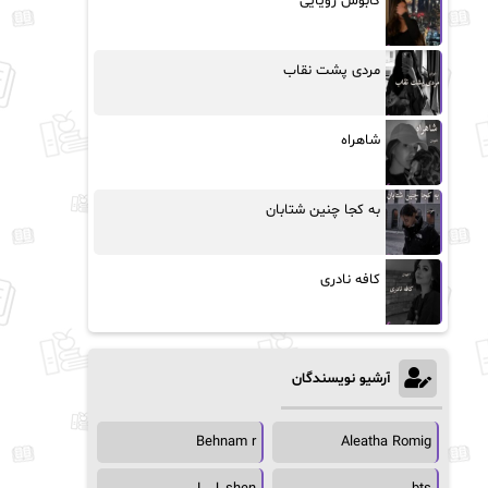
کابوس رویایی
مردی پشت نقاب
شاهراه
به کجا چنین شتابان
کافه نادری
آرشیو نویسندگان
Behnam r
Aleatha Romig