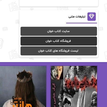
آن ماری سلینکو
آنا تاد
آنالیا
آوا
تبلیغات متنی
آوا موسوی
آیدا (Aixi)
سایت کتاب خوان
آیدا باقری
آیسان صادقی
فروشگاه کتاب خوان
ا_اصغر زاده
ا_اصغرزاده
لیست فروشگاه های کتاب خوان
اریک مورگنشترن
از نیلوفر لاری
استفانی مهیر
استل مسکم
اسما کافی
اصغر زاده
افسانه سماوات
اکرم محمدی
ال جی اسمیت
الف صاد