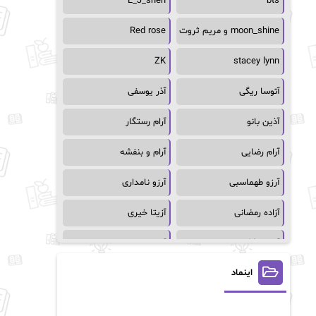
L_J_shen
bts
moon_shine و مریم ثروت
Red rose
ZK
stacey lynn
آتوسا ریگی
آذر یوسفی
آذین بانو
آرام رستگار
آرام رضایی
آرام و بنفشه
آرزو طهماسبی
آرزو نامداری
آزاده رمضانی
آزیتا خیری
آسمان64
آسمان۶۵
اینماد
آسیه احمدی
آگاتا کریستی
آلیس فینی
آمنه قیصری