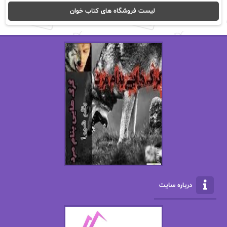
ا_اصغر زاده
ا_اصغرزاده
لیست فروشگاه های کتاب خوان
اریک مورگنشترن
از نیلوفر لاری
استفانی مهیر
استل مسکم
اسما کافی
اصغر زاده
افسانه سماوات
اکرم محمدی
ال جی اسمیت
الف صاد
الکسا ریلی
الکساندر دوما
الناز بوذرجمهری
الناز پاکپور‌
الناز محمدی
الهه
درباره سایت
الهه محمدی
الی مارتینز
اما دون اهو
امیر فرهی