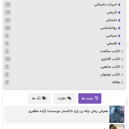
ادبیات داستانی
24
تاریخی
15
داستان
21
روانشناسی
43
سیاسی
3
فلسفی
6
کتاب سلامت
2
کتاب قانتزی
24
کتاب مذهبی
4
کتاب نوجوان
8
مقاله
4
جدید ها
نظرات
تگ ها
معرفی رمان چله ی رازو خاکستر نویسنده آزاده مظفری