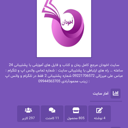
ان اچ کلاین بام
باران
بهار
بهار سلطانی
بهاره حسنی
بهاره شیرازی
بهاره غفرانی
بهاره.م
بهنام رستاقی
بیتا فرخی
سایت اخودان مرجع کامل رمان و کتاب و فایل های آموزشی با پشتیبانی 24
پاتریشیا ویلسون
پرتو فرهمند
ساعته … راه های ارتباطی با پشتیبانی سایت : شماره تماس واتس اپ و تلگرام :
عباس علی میرزائی 09221706572 شماره پشتیبانی 2 فقط در تلگرام و واتس اپ
: زینب محمودآبادی 09944563705
پرستو
پرستو اسحقی
آمار سایت
پرستو مهاجر
پرستو_س
پرنیا tkd
پرهام رسولی
4 نوشته
805 محصول
11 کامنت
297 کاربر
پروانه قدیمی
پروانه محمدی