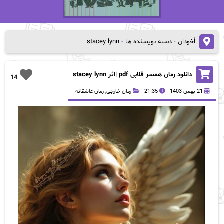
اُخودان
-
دسته نویسنده ها
-
stacey lynn
دانلود رمان همسر قلابی pdf |اثر stacey lynn
14
21 بهمن 1403
21:35
رمان خارجی
,
رمان عاشقانه