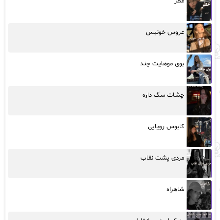
عطر
عروس خونبس
بوی موهایت چند
چشات سگ داره
کابوس رویایی
مردی پشت نقاب
شاهراه