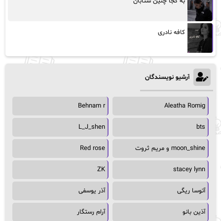
به کجا چنین شتابان
کافه نادری
آرشیو نویسندگان
Behnam r
Aleatha Romig
L_J_shen
bts
moon_shine و مریم ثروت
Red rose
ZK
stacey lynn
آتوسا ریگی
آذر یوسفی
آذین بانو
آرام رستگار