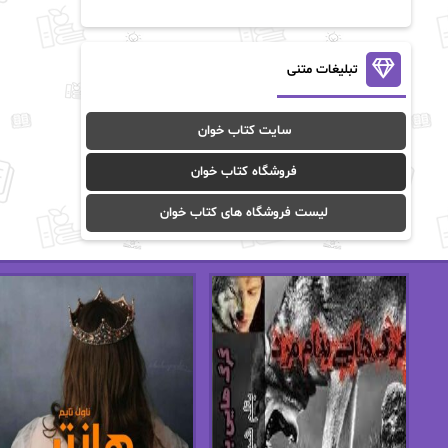
آن ماری سلینکو
آنا تاد
آنالیا
آوا
تبلیغات متنی
آوا موسوی
آیدا (Aixi)
سایت کتاب خوان
آیدا باقری
آیسان صادقی
فروشگاه کتاب خوان
ا_اصغر زاده
ا_اصغرزاده
لیست فروشگاه های کتاب خوان
اریک مورگنشترن
از نیلوفر لاری
استفانی مهیر
استل مسکم
اسما کافی
اصغر زاده
افسانه سماوات
اکرم محمدی
ال جی اسمیت
الف صاد