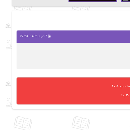
7 خرداد 1402 | 22:23
اء میباشد!
کنید!