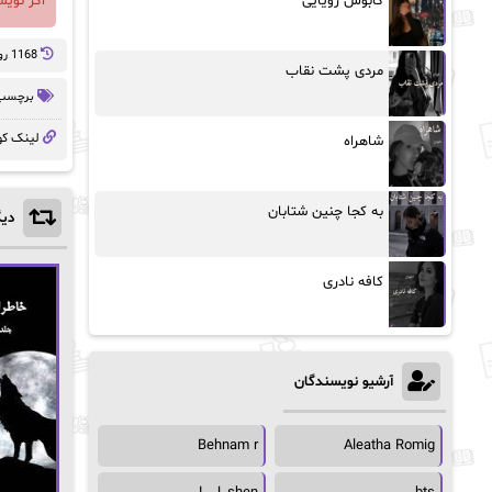
اگر نوی
کابوس رویایی
1168 روز پيش
مردی پشت نقاب
برچسب 
لینک کو
شاهراه
به کجا چنین شتابان
دیگ
کافه نادری
آرشیو نویسندگان
Behnam r
Aleatha Romig