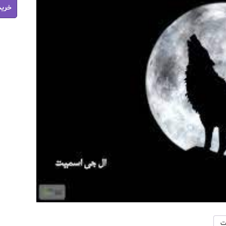
خرید
خون
آشام
جلد
پنجم
شب
هنگام
pdf
عدد
ت