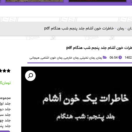
دان
-
رمان
-
خاطرات خون آشام جلد پنجم شب هنگام pdf
رات خون آشام جلد پنجم شب هنگام pdf
06:54
رمان
,
رمان تخیلی
,
رمان خارجی
,
رمان خون اشامی
,
هیجانی
1
امتیاز
از 5 امتیاز
تومان
00
مشتری
مجموعه
جلد اول
جلد دو
جلد سو
جلد چها
جلد پن
خاطرات