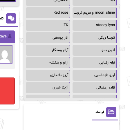
L_J_shen
bts
moon_shine و مریم ثروت
Red rose
کام
ZK
stacey lynn
zaye
آتوسا ریگی
آذر یوسفی
آذین بانو
آرام رستگار
آرام رضایی
آرام و بنفشه
آرزو طهماسبی
آرزو نامداری
آزاده رمضانی
آزیتا خیری
آسمان64
آسمان۶۵
اینماد
آسیه احمدی
آگاتا کریستی
آلیس فینی
آمنه قیصری