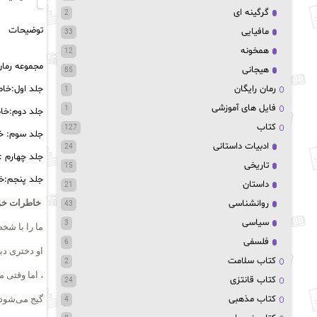
گرگینه ای
2
توضیحات
مافیایی
33
همخونه
12
مجموعه رما
هیجانی
85
جلد اول:خاط
رمان رایگان
1
فایل های آموزشی
1
جلد دوم:خا
کتاب
127
جلد سوم: خ
ادبیات داستانی
24
جلد چهارم :
تاریخی
15
جلد پنجم:خ
داستان
21
خاطرات خون
روانشناسی
43
سیاسی
3
ما را با شخص
فلسفی
6
او دختری دب
کتاب سلامت
2
، اما وقتی م
کتاب قانتزی
24
کتاب مذهبی
گیج می‌شود.
4