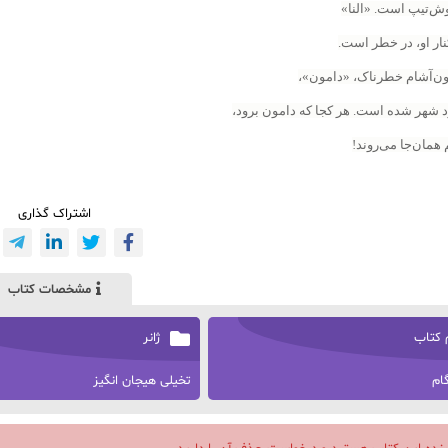
ش‌تیپ است. «النا»
نار او، در خطر است.
ون‌آشام خطرناک، «دامون»،
رد شهر شده است. هر کجا که دامون برود،
مان‌جا می‌روند!
اشتراک گذاری
مشخصات کتاب
 کتاب
ژانر
ام
تخیلی هیجان انگیز