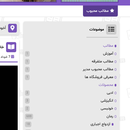
مطالب محبوب
اُخو
موضوعات
مطالب
خاط
آموزش
1
7 خرداد 1402
مطالب متفرقه
1
مطالب محبوب مدیر
1
معرفی فروشگاه ها
1
محصولات
ادبی
3
انگیزشی
3
خونبسی
2
رمان
688
ازدواج اجباری
18