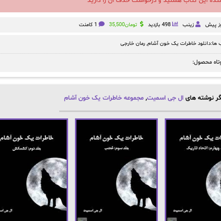
سنده این کتاب هستید و درخواست حذف آن را دارید
زینب
498 بازدید
تومان
35,500
1 کامنت
ها:
دانلود خاطرات یک خون آشام
,
رمان خارجی
تاه محصول:
ر نوشته های
ال جی اسمیت
,
مجموعه خاطرات یک خون آشام