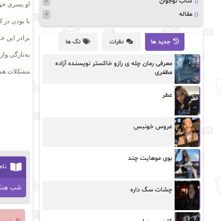
کتاب نوجوان
8
او پسری خو
مقاله
4
با بودن در ک
برادر این خ
جدید ها
نظرات
تگ ها
به‌تازگی وا
معرفی رمان چله ی رازو خاکستر نویسنده آزاده
مشکلات هم ه
مظفری
عطر
عروس خونبس
بوی موهایت چند
نام
شب هنگ
چشات سگ داره