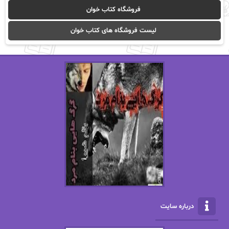
آیدا باقری
آیسان صادقی
فروشگاه کتاب خوان
ا_اصغر زاده
ا_اصغرزاده
لیست فروشگاه های کتاب خوان
اریک مورگنشترن
از نیلوفر لاری
استفانی مهیر
استل مسکم
اسما کافی
اصغر زاده
افسانه سماوات
اکرم محمدی
ال جی اسمیت
الف صاد
الکسا ریلی
الکساندر دوما
الناز بوذرجمهری
الناز پاکپور‌
الناز محمدی
الهه
درباره سایت
الهه محمدی
الی مارتینز