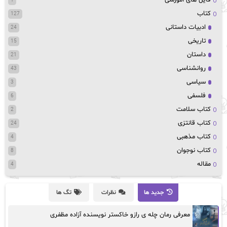
1
کتاب
127
ادبیات داستانی
24
تاریخی
15
داستان
21
روانشناسی
43
سیاسی
3
فلسفی
6
کتاب سلامت
2
کتاب قانتزی
24
کتاب مذهبی
4
کتاب نوجوان
8
مقاله
4
جدید ها
نظرات
تگ ها
معرفی رمان چله ی رازو خاکستر نویسنده آزاده مظفری