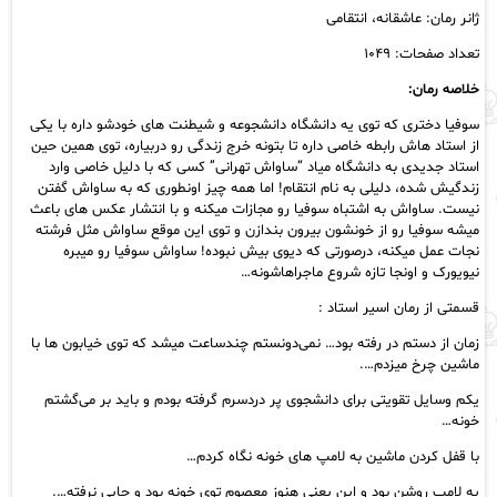
رایگان
ژانر رمان: عاشقانه، انتقامی
عدد
تعداد صفحات: ۱۰۴۹
خلاصه رمان:
سوفیا دختری که توی یه دانشگاه دانشجوعه و شیطنت های خودشو داره با یکی
از استاد هاش رابطه خاصی داره تا بتونه خرج زندگی رو دربیاره، توی همین حین
استاد جدیدی به دانشگاه میاد “ساواش تهرانی” کسی که با دلیل خاصی وارد
زندگیش شده، دلیلی به نام انتقام! اما همه چیز اونطوری که به ساواش گفتن
نیست. ساواش به اشتباه سوفیا رو مجازات میکنه و با انتشار عکس های باعث
میشه سوفیا رو از خونشون بیرون بندازن و توی این موقع ساواش مثل فرشته
نجات عمل میکنه، درصورتی که دیوی بیش‌ نبوده! ساواش سوفیا رو میبره
نیویورک و اونجا تازه شروع ماجراهاشونه…
قسمتی از رمان اسیر استاد :
زمان از دستم در رفته بود… نمی‌دونستم چندساعت میشد که توی خیابون ها با
ماشین چرخ میزدم….
یکم وسایل تقویتی برای دانشجوی پر دردسرم گرفته بودم و باید بر می‌گشتم
خونه…
با قفل کردن ماشین به لامپ های خونه نگاه کردم…
یه لامپ روشن بود و این یعنی هنوز معصوم توی خونه بود و جایی نرفته….