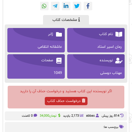
مشخصات کتاب
نام کتاب
ژانر
رمان اسیر استاد
عاشقانه انتقامی
نویسنده
صفحات
مهتاب دوستی
1049
اگر نویسنده این کتاب هستید و درخواست حذف آن را دارید
درخواست حذف کتاب
814 روز پيش
abbas
2,173 بازدید
تومان
34,000
0 کامنت
برچسب ها: