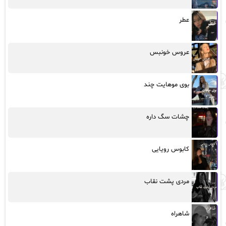
عطر
عروس خونبس
بوی موهایت چند
چشات سگ داره
کابوس رویایی
مردی پشت نقاب
شاهراه