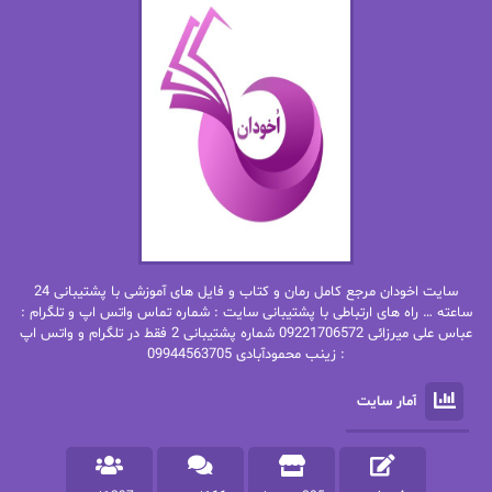
اما دون اهو
امیر فرهی
ان اچ کلاین بام
باران
بهار
بهار سلطانی
بهاره حسنی
بهاره شیرازی
بهاره غفرانی
بهاره.م
بهنام رستاقی
بیتا فرخی
سایت اخودان مرجع کامل رمان و کتاب و فایل های آموزشی با پشتیبانی 24
پاتریشیا ویلسون
پرتو فرهمند
ساعته … راه های ارتباطی با پشتیبانی سایت : شماره تماس واتس اپ و تلگرام :
عباس علی میرزائی 09221706572 شماره پشتیبانی 2 فقط در تلگرام و واتس اپ
: زینب محمودآبادی 09944563705
پرستو
پرستو اسحقی
آمار سایت
پرستو مهاجر
پرستو_س
پرنیا tkd
پرهام رسولی