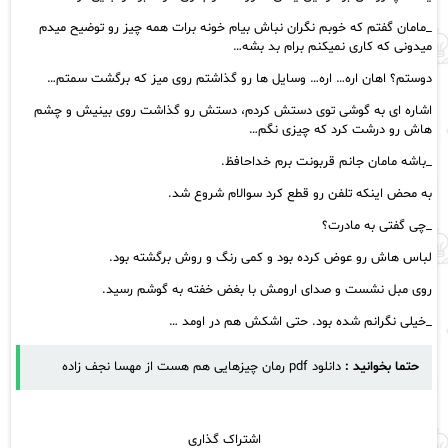
_مامان گفتم که خوبم نگران نباش بیام خونه برات همه چیز رو توضیح میدم
میدونی که کاری نمیکنم برام بد بشه…
دوستم؟ اهان اره… اره… وسایل ها رو گذاشتم روی میز که برگشت سمتم…
اشاره ای به گوشی توی دستش کردم، دستش رو گذاشت روی بینیش و چشم
هاش رو درشت کرد که چیزی نگم…
_باشه مامان جانم قربونت برم خداحافظ.
به محض اینکه تلفن رو قطع کرد سوالام شروع شد.
_چی گفتی به مادرت؟
لباس هاش رو عوض کرده بود و کمی رنگ و روش برگشته بود.
روی مبل نشست و صدای ارومش با بغض خفته به گوشم رسید.
_خیلی نگرانم شده بود. حتی اشکش هم در اومد …
حتما بخوانید :
دانلود pdf رمان چیزهایی هم هست از مهسا نجف زاده
اشتراک گذاری