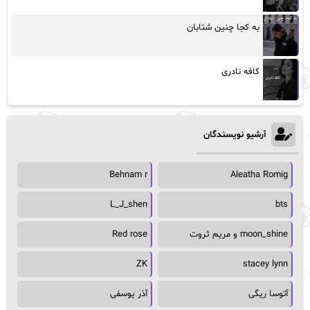
به کجا چنین شتابان
کافه نادری
آرشیو نویسندگان
Behnam r
Aleatha Romig
L_J_shen
bts
moon_shine و مریم ثروت
Red rose
ZK
stacey lynn
آتوسا ریگی
آذر یوسفی