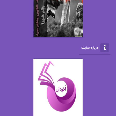
ال جی اسمیت
الف صاد
الکسا ریلی
الکساندر دوما
الناز بوذرجمهری
الناز پاکپور‌
الناز محمدی
الهه
درباره سایت
الهه محمدی
الی مارتینز
اما دون اهو
امیر فرهی
ان اچ کلاین بام
باران
بهار
بهار سلطانی
بهاره حسنی
بهاره شیرازی
بهاره غفرانی
بهاره.م