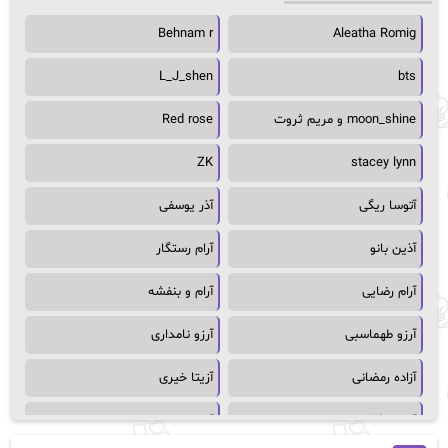
Behnam r
Aleatha Romig
L_J_shen
bts
moon_shine و مریم ثروت
Red rose
ZK
stacey lynn
آتوسا ریگی
آذر یوسفی
آذین بانو
آرام رستگار
آرام رضایی
آرام و بنفشه
آرزو طهماسبی
آرزو نامداری
آزاده رمضانی
آزیتا خیری
آسمان64
آسمان۶۵