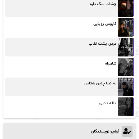
چشات سگ داره
کابوس رویایی
مردی پشت نقاب
شاهراه
به کجا چنین شتابان
کافه نادری
آرشیو نویسندگان