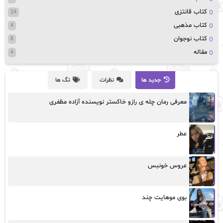
کتاب قانتزی
24
کتاب مذهبی
4
کتاب نوجوان
8
مقاله
4
جدید ها
نظرات
تگ ها
معرفی رمان چله ی رازو خاکستر نویسنده آزاده مظفری
عطر
عروس خونبس
بوی موهایت چند