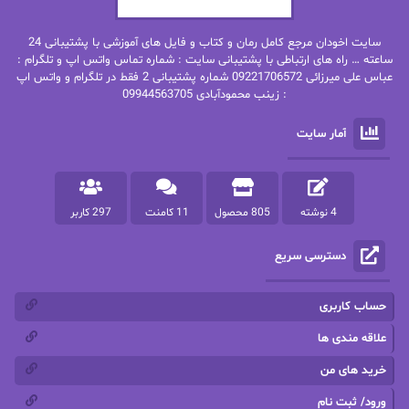
بهنام رستاقی
بیتا فرخی
سایت اخودان مرجع کامل رمان و کتاب و فایل های آموزشی با پشتیبانی 24
پاتریشیا ویلسون
پرتو فرهمند
ساعته … راه های ارتباطی با پشتیبانی سایت : شماره تماس واتس اپ و تلگرام :
عباس علی میرزائی 09221706572 شماره پشتیبانی 2 فقط در تلگرام و واتس اپ
: زینب محمودآبادی 09944563705
پرستو
پرستو اسحقی
آمار سایت
پرستو مهاجر
پرستو_س
پرنیا tkd
پرهام رسولی
4 نوشته
805 محصول
11 کامنت
297 کاربر
پروانه قدیمی
پروانه محمدی
دسترسی سریع
پریسا شکور(طوفان خاموش)
پگاه رستمی فرد
پنلوپه اسکای
پنلوپه داگلاس
حساب کاربری
پنلوپه وارد
پونه سعیدی
علاقه مندی ها
خرید های من
تاران
ترانه بانو
ورود/ ثبت نام