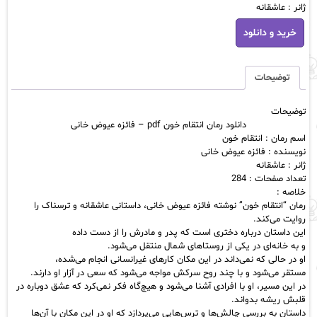
ژانر : عاشقانه
دانلود
خرید و دانلود
رمان
انتقام
خون
pdf
توضیحات
-
فائزه
توضیحات
عیوض
دانلود رمان انتقام خون pdf – فائزه عیوض خانی
خانی
اسم رمان : انتقام خون
عدد
نویسنده : فائزه عیوض خانی
ژانر : عاشقانه
تعداد صفحات : 284
خلاصه :
رمان “انتقام خون” نوشته فائزه عیوض خانی، داستانی عاشقانه و ترسناک را
روایت می‌کند.
این داستان درباره دختری است که پدر و مادرش را از دست داده
و به خانه‌ای در یکی از روستاهای شمال منتقل می‌شود.
او در حالی که نمی‌داند در این مکان کارهای غیرانسانی انجام می‌شده،
مستقر می‌شود و با چند روح سرکش مواجه می‌شود که سعی در آزار او دارند.
در این مسیر، او با افرادی آشنا می‌شود و هیچ‌گاه فکر نمی‌کرد که عشق دوباره در
قلبش ریشه بدواند.
داستان به بررسی چالش‌ها و ترس‌هایی می‌پردازد که او در این مکان با آن‌ها