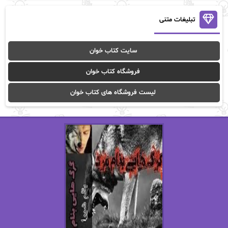
آنالیا
آوا
تبلیغات متنی
آوا موسوی
آیدا (Aixi)
سایت کتاب خوان
آیدا باقری
آیسان صادقی
فروشگاه کتاب خوان
ا_اصغر زاده
ا_اصغرزاده
لیست فروشگاه های کتاب خوان
اریک مورگنشترن
از نیلوفر لاری
استفانی مهیر
استل مسکم
اسما کافی
اصغر زاده
افسانه سماوات
اکرم محمدی
ال جی اسمیت
الف صاد
الکسا ریلی
الکساندر دوما