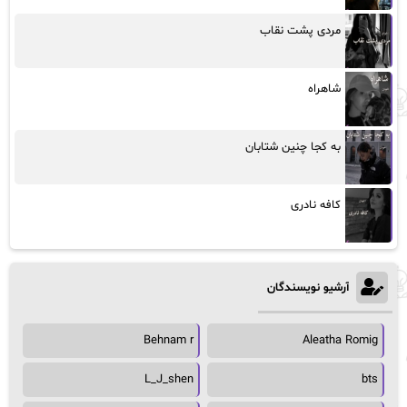
مردی پشت نقاب
شاهراه
به کجا چنین شتابان
کافه نادری
آرشیو نویسندگان
Behnam r
Aleatha Romig
L_J_shen
bts