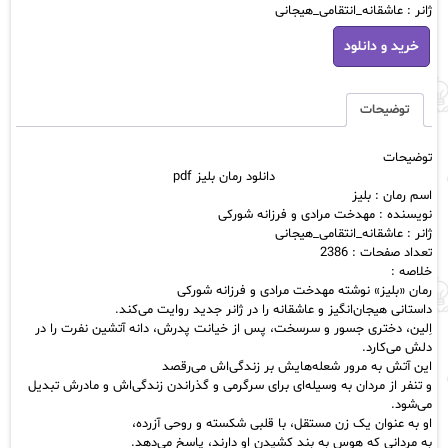
ژانر : عاشقانه_انتقامی_هیجانی
دانلود
خرید و دانلود
رمان
بلیز
pdf
عدد
توضیحات
توضیحات
دانلود رمان بلیز pdf
اسم رمان : بلیز
نویسنده : مهدخت مرادی و فرزانه شورکی
ژانر : عاشقانه_انتقامی_هیجانی
تعداد صفحات : 2386
خلاصه :
رمان «بلیز» نوشته مهدخت مرادی و فرزانه شورکی
داستانی هیجان‌انگیز و عاشقانه را در ژانر جدید روایت می‌کند.
اِلین، دختری جسور و سرسخت، پس از خیانت پدرش، دانه آتشین نفرت را در
دلش می‌کارد.
این آتش به مرور شعله‌هایش بر زندگی‌اش می‌رقصد
و تنفر از مردان به وسیله‌ای برای سرگرمی و گذراندن زندگی‌اش و مادرش تبدیل
می‌شود.
او به عنوان یک زن مستقل، با قلبی شکسته و روحی آزرده،
به مردانی که هوس به بند کشیدن او دارند، پاسخ می‌دهد.