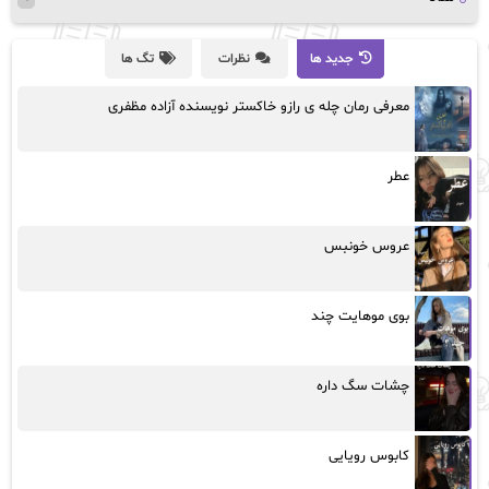
جدید ها
نظرات
تگ ها
معرفی رمان چله ی رازو خاکستر نویسنده آزاده مظفری
عطر
عروس خونبس
بوی موهایت چند
چشات سگ داره
کابوس رویایی