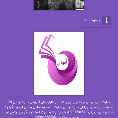
الناز بوذرجمهری
الناز پاکپور‌
الناز محمدی
الهه
درباره سایت
الهه محمدی
الی مارتینز
اما دون اهو
امیر فرهی
ان اچ کلاین بام
باران
بهار
بهار سلطانی
بهاره حسنی
بهاره شیرازی
بهاره غفرانی
بهاره.م
بهنام رستاقی
بیتا فرخی
سایت اخودان مرجع کامل رمان و کتاب و فایل های آموزشی با پشتیبانی 24
پاتریشیا ویلسون
پرتو فرهمند
ساعته … راه های ارتباطی با پشتیبانی سایت : شماره تماس واتس اپ و تلگرام :
عباس علی میرزائی 09221706572 شماره پشتیبانی 2 فقط در تلگرام و واتس اپ
: زینب محمودآبادی 09944563705