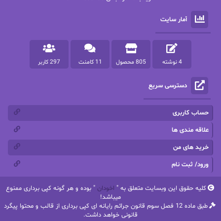
پرستو
پرستو اسحقی
آمار سایت
پرستو مهاجر
پرستو_س
پرنیا tkd
پرهام رسولی
4 نوشته
805 محصول
11 کامنت
297 کاربر
پروانه قدیمی
پروانه محمدی
دسترسی سریع
پریسا شکور(طوفان خاموش)
پگاه رستمی فرد
پنلوپه اسکای
پنلوپه داگلاس
حساب کاربری
پنلوپه وارد
پونه سعیدی
علاقه مندی ها
خرید های من
تاران
ترانه بانو
ورود/ ثبت نام
ترنم.25
تیلور
کلیه حقوق این وبسایت متعلق به "
اخودان
" بوده و هر گونه کپی برداری ممنوع
ثمین سرابی
جان فاولز
میباشد!
طبق ماده 12 فصل سوم قانون جرائم رایانه ای کپی برداری از قالب و محتوا پیگرد
جان گرین
جرج.آر.آر.مارتین
قانونی خواهد داشت.