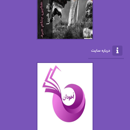
ال جی اسمیت
الف صاد
الکسا ریلی
الکساندر دوما
الناز بوذرجمهری
الناز پاکپور‌
الناز محمدی
الهه
درباره سایت
الهه محمدی
الی مارتینز
اما دون اهو
امیر فرهی
ان اچ کلاین بام
باران
بهار
بهار سلطانی
بهاره حسنی
بهاره شیرازی
بهاره غفرانی
بهاره.م