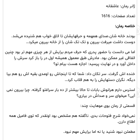
عدد
ژانر رمان: عاشقانه
تعداد صفحات: 1616
خلاصه رمان:
بودند خانه شان.صدای همهمه و حرفهایشان تا اتاق خواب هم شنیده می‌شد.
دوست داشت میرفت بیرون و تک تک شان را از خانه بیرون میکرد…
اما می دانست با حضور پدری که حرف مردم برایش از هر چیزی مهم تر بود چنین
اتفاقی غیر ممکن بود. مادرش طبق معمول همیشه اول در را باز کرد سرش را
داخل آورد و در نهایت پرسید: اجازه هست بیام تو؟
خنده اش گرفت. سر تکان داد: شما که تا اینجاش رو اومدی بقیه اش رو هم بیا
دیگه. نگران دستهایش را به هم قلاب کرد…
استرس دارم هرانوش بابات تا حالا بیشتر از ده بار سراغتو گرفته. چرا بیرون نمی
آیی؟ میخوای سر و صداشُ در بیاری؟
قسمتی از رمان بوی موهایت چند:
نمی‌خواد شرح فتوحات بدی. ناگفته هم مشخص بود اونقدر که توی فامیل همه
اطلاع دارن.
مطمئن نبود شنید یا نه اما برایش مهم نبود.