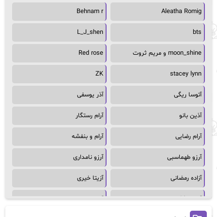
Behnam r
Aleatha Romig
L_J_shen
bts
moon_shine و مریم ثروت
Red rose
ZK
stacey lynn
آتوسا ریگی
آذر یوسفی
آذین بانو
آرام رستگار
آرام رضایی
آرام و بنفشه
آرزو طهماسبی
آرزو نامداری
آزاده رمضانی
آزیتا خیری
آسمان64
آسمان۶۵