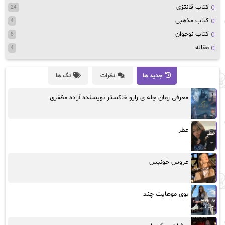
کتاب قانتزی
24
کتاب مذهبی
4
کتاب نوجوان
8
مقاله
4
جدید ها
نظرات
تگ ها
معرفی رمان چله ی رازو خاکستر نویسنده آزاده مظفری
عطر
عروس خونبس
بوی موهایت چند