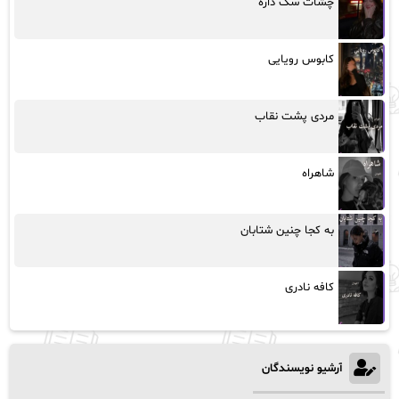
چشات سگ داره
کابوس رویایی
مردی پشت نقاب
شاهراه
به کجا چنین شتابان
کافه نادری
آرشیو نویسندگان