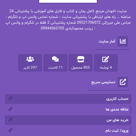
بهنام رستاقی
بیتا فرخی
سایت اخودان مرجع کامل رمان و کتاب و فایل های آموزشی با پشتیبانی 24
پاتریشیا ویلسون
پرتو فرهمند
ساعته … راه های ارتباطی با پشتیبانی سایت : شماره تماس واتس اپ و تلگرام :
عباس علی میرزائی 09221706572 شماره پشتیبانی 2 فقط در تلگرام و واتس اپ
: زینب محمودآبادی 09944563705
پرستو
پرستو اسحقی
آمار سایت
پرستو مهاجر
پرستو_س
پرنیا tkd
پرهام رسولی
4 نوشته
805 محصول
11 کامنت
297 کاربر
پروانه قدیمی
پروانه محمدی
دسترسی سریع
پریسا شکور(طوفان خاموش)
پگاه رستمی فرد
پنلوپه اسکای
پنلوپه داگلاس
حساب کاربری
پنلوپه وارد
پونه سعیدی
علاقه مندی ها
خرید های من
تاران
ترانه بانو
ورود/ ثبت نام
ترنم.25
تیلور