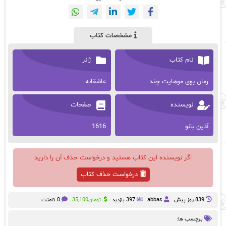
مشخصات کتاب
نام کتاب
ژانر
رمان بوی موهایت چند
عاشقانه
نویسنده
صفحات
آذین بانو
1616
اگر نویسنده این کتاب هستید و درخواست حذف آن را دارید
درخواست حذف کتاب
839 روز پيش
abbas
397 بازدید
تومان
35,100
0 کامنت
برچسب ها: