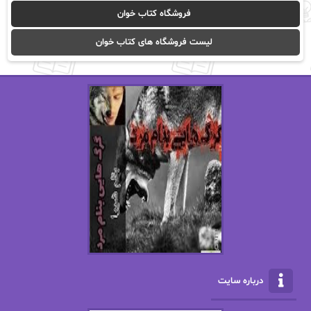
آیدا باقری
آیسان صادقی
فروشگاه کتاب خوان
ا_اصغر زاده
ا_اصغرزاده
لیست فروشگاه های کتاب خوان
اریک مورگنشترن
از نیلوفر لاری
استفانی مهیر
استل مسکم
اسما کافی
اصغر زاده
افسانه سماوات
اکرم محمدی
ال جی اسمیت
الف صاد
الکسا ریلی
الکساندر دوما
الناز بوذرجمهری
الناز پاکپور‌
الناز محمدی
الهه
درباره سایت
الهه محمدی
الی مارتینز