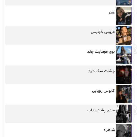
عطر
عروس خونبس
بوی موهایت چند
چشات سگ داره
کابوس رویایی
مردی پشت نقاب
شاهراه