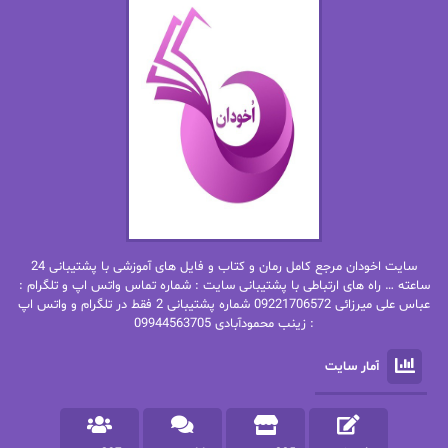
اما دون اهو
امیر فرهی
ان اچ کلاین بام
باران
بهار
بهار سلطانی
بهاره حسنی
بهاره شیرازی
بهاره غفرانی
بهاره.م
بهنام رستاقی
بیتا فرخی
سایت اخودان مرجع کامل رمان و کتاب و فایل های آموزشی با پشتیبانی 24
پاتریشیا ویلسون
پرتو فرهمند
ساعته … راه های ارتباطی با پشتیبانی سایت : شماره تماس واتس اپ و تلگرام :
عباس علی میرزائی 09221706572 شماره پشتیبانی 2 فقط در تلگرام و واتس اپ
: زینب محمودآبادی 09944563705
پرستو
پرستو اسحقی
آمار سایت
پرستو مهاجر
پرستو_س
پرنیا tkd
پرهام رسولی