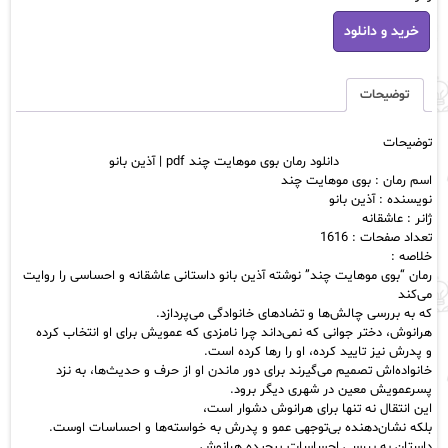
دانلود
خرید و دانلود
رمان
بوی
موهایت
چند
توضیحات
pdf
|
توضیحات
آذین
دانلود رمان بوی موهایت چند pdf | آذین بانو
بانو
اسم رمان : بوی موهایت چند
عدد
نویسنده : آذین بانو
ژانر : عاشقانه
تعداد صفحات : 1616
خلاصه :
رمان “بوی موهایت چند” نوشته آذین بانو داستانی عاشقانه و احساسی را روایت
می‌کند
که به بررسی چالش‌ها و تضادهای خانوادگی می‌پردازد.
هرانوش، دختر جوانی که نمی‌داند چرا نامزدی که عمویش برای او انتخاب کرده
و پدرش نیز تایید کرده، او را رها کرده است.
خانواده‌اش تصمیم می‌گیرند برای دور ماندن او از حرف و حدیث‌ها، به نزد
پسرعمویش معین در شهری دیگر برود.
این انتقال نه تنها برای هرانوش دشوار است،
بلکه نشان‌دهنده بی‌توجهی عمو و پدرش به خواسته‌ها و احساسات اوست.
داستان به بررسی احساسات پیچیده هرانوش