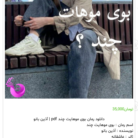
تومان
35,000
دانلود رمان بوی موهایت چند pdf | آذین بانو
اسم رمان : بوی موهایت چند
نویسنده : آذین بانو
ژانر : عاشقانه