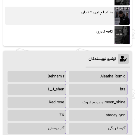
به کجا چنین شتابان
کافه نادری
آرشیو نویسندگان
Behnam r
Aleatha Romig
L_J_shen
bts
moon_shine و مریم ثروت
Red rose
ZK
stacey lynn
آتوسا ریگی
آذر یوسفی