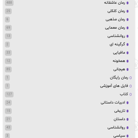
رمان عاشقانه
488
رمان کلکلی
25
رمان مذهبی
6
رمان معمایی
69
روانشناسی
13
گرگینه ای
2
مافیایی
33
همخونه
12
هیجانی
85
رمان رایگان
1
فایل های آموزشی
1
کتاب
127
ادبیات داستانی
24
تاریخی
15
داستان
21
روانشناسی
43
سیاسی
3