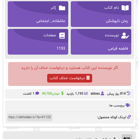
نام کتاب
ژانر
رمان تابوشکن
عاشقانه_ اجتماعی
نویسنده
صفحات
فاطمه قیامی
1193
اگر نویسنده این کتاب هستید و درخواست حذف آن را دارید
درخواست حذف کتاب
814 روز پيش
abbas
1,195 بازدید
تومان
40,700
1 کامنت
برچسب ها:
لینک کوتاه محصول: