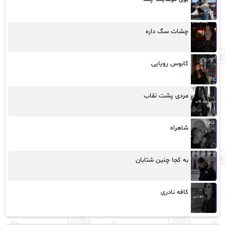
چشات سگ داره
کابوس رویایی
مردی پشت نقاب
شاهراه
به کجا چنین شتابان
کافه نادری