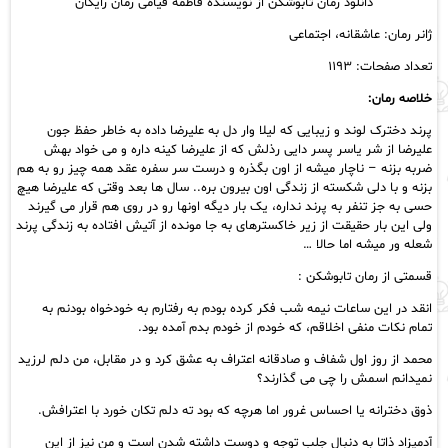
دانلود رمان تابوشکن از نویسنده فاطمه قیامی رمان رایگان
رایگان
عدد
ژانر رمان: عاشقانه، اجتماعی
تعداد صفحات: ۱۱۹۳
خلاصه رمان:
پرند دخترک لوند و زیبایی که لیلا وار دل به علیرضا داده به خاطر حفظ جون
علیرضا از شر یاسر پسر دایی رذلش که از علیرضا کینه داره و می خواد بهش
ضربه بزنه – ناچار میشه از اون بگذره و درست سر سفره عقد همه چیز رو به هم
بزنه و با دلی شکسته از زندگی اون بیرون بره.. سال ها بعد وقتی که علیرضا هیچ
حسی به جز تنفر به پرند نداره، یک بار دیگه اونها رو در روی هم قرار می گیرند
ولی این بار حقیقت از زیر خاکسترهای به جا مونده از آتیش افتاده به زندگی پرند
شعله ور میشه اما حالا …
قسمتی از رمان تابوشکن :
انقد در این ساعات نیمه شب فکر کرده بودم به رفتارم به خودخواه بودنم به
تمام نکات منفی اخلاقم، که خودم از خودم بدم آمده بود.
محمد از روز اول شفاف و صادقانه اعتراف به عشق کرد و در مقابل، من دلم لرزید
نمیدانم اسمش را چی می گذارند؟
ذوق دخترانه یا احساس غرور اما هرچه که بود ته دلم تکان خورد با اعترافش.
آدمیزاد ذاتا به دنبال جلب توجه و دوست داشته شدن است و من نیز از این