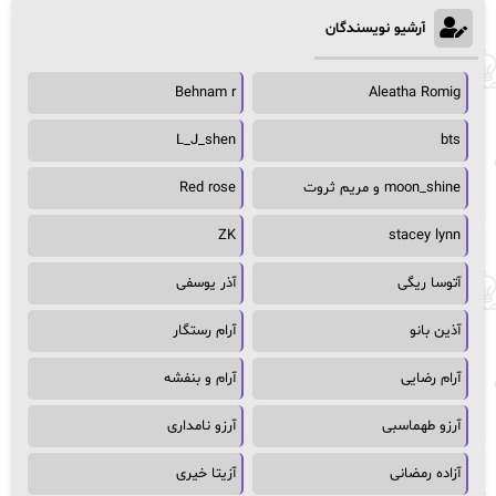
آرشیو نویسندگان
Behnam r
Aleatha Romig
L_J_shen
bts
moon_shine و مریم ثروت
Red rose
ZK
stacey lynn
آتوسا ریگی
آذر یوسفی
آذین بانو
آرام رستگار
آرام رضایی
آرام و بنفشه
آرزو طهماسبی
آرزو نامداری
آزاده رمضانی
آزیتا خیری