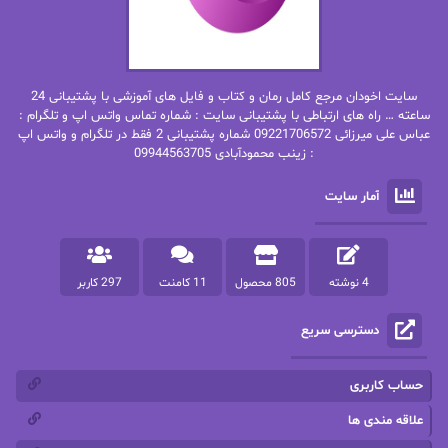
بهاره غفرانی
بهاره.م
بهنام رستاقی
بیتا فرخی
سایت اخودان مرجع کامل رمان و کتاب و فایل های آموزشی با پشتیبانی 24
پاتریشیا ویلسون
پرتو فرهمند
ساعته … راه های ارتباطی با پشتیبانی سایت : شماره تماس واتس اپ و تلگرام :
عباس علی میرزائی 09221706572 شماره پشتیبانی 2 فقط در تلگرام و واتس اپ
: زینب محمودآبادی 09944563705
پرستو
پرستو اسحقی
آمار سایت
پرستو مهاجر
پرستو_س
پرنیا tkd
پرهام رسولی
4 نوشته
805 محصول
11 کامنت
297 کاربر
پروانه قدیمی
پروانه محمدی
دسترسی سریع
پریسا شکور(طوفان خاموش)
پگاه رستمی فرد
پنلوپه اسکای
پنلوپه داگلاس
حساب کاربری
پنلوپه وارد
پونه سعیدی
علاقه مندی ها