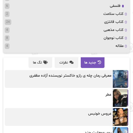
فلسفی
6
کتاب سلامت
2
کتاب قانتزی
24
کتاب مذهبی
4
کتاب نوجوان
8
مقاله
4
جدید ها
نظرات
تگ ها
معرفی رمان چله ی رازو خاکستر نویسنده آزاده مظفری
عطر
عروس خونبس
بوی موهایت چند