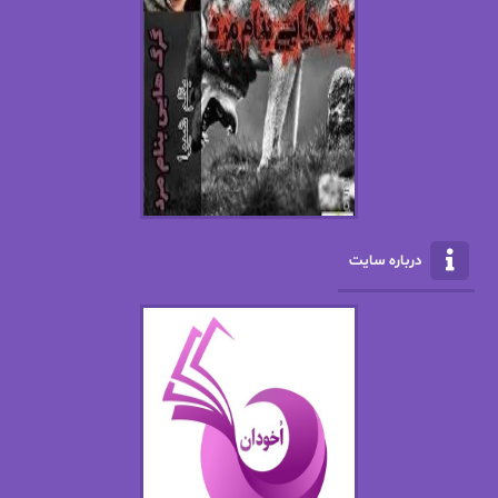
اسما کافی
اصغر زاده
افسانه سماوات
اکرم محمدی
ال جی اسمیت
الف صاد
الکسا ریلی
الکساندر دوما
الناز بوذرجمهری
الناز پاکپور‌
الناز محمدی
الهه
درباره سایت
الهه محمدی
الی مارتینز
اما دون اهو
امیر فرهی
ان اچ کلاین بام
باران
بهار
بهار سلطانی
بهاره حسنی
بهاره شیرازی