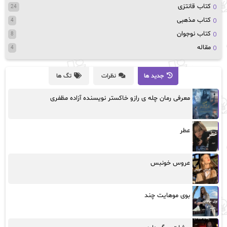
کتاب قانتزی
24
کتاب مذهبی
4
کتاب نوجوان
8
مقاله
4
جدید ها
نظرات
تگ ها
معرفی رمان چله ی رازو خاکستر نویسنده آزاده مظفری
عطر
عروس خونبس
بوی موهایت چند