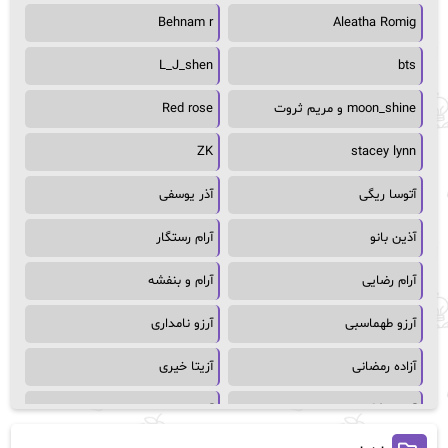
Behnam r
Aleatha Romig
L_J_shen
bts
moon_shine و مریم ثروت
Red rose
ZK
stacey lynn
آتوسا ریگی
آذر یوسفی
آذین بانو
آرام رستگار
آرام رضایی
آرام و بنفشه
آرزو طهماسبی
آرزو نامداری
آزاده رمضانی
آزیتا خیری
آسمان64
آسمان۶۵