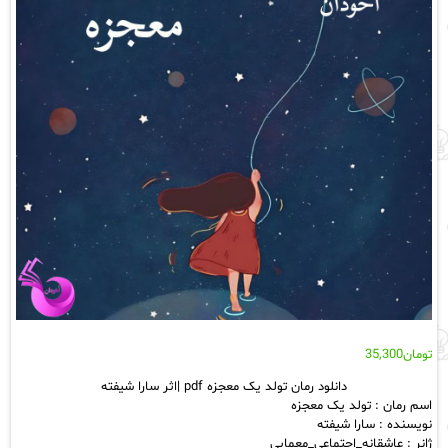
تومان
35,300
دانلود رمان تولد یک معجزه pdf |اثر سارا شیفته
اسم رمان : تولد یک معجزه
نویسنده : سارا شیفته
ژانر : عاشقانه_اجتماعی_معمایی