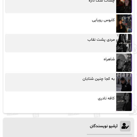
چشات سگ داره
کابوس رویایی
مردی پشت نقاب
شاهراه
به کجا چنین شتابان
کافه نادری
آرشیو نویسندگان