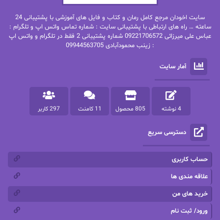
بهنام رستاقی
بیتا فرخی
سایت اخودان مرجع کامل رمان و کتاب و فایل های آموزشی با پشتیبانی 24
پاتریشیا ویلسون
پرتو فرهمند
ساعته … راه های ارتباطی با پشتیبانی سایت : شماره تماس واتس اپ و تلگرام :
عباس علی میرزائی 09221706572 شماره پشتیبانی 2 فقط در تلگرام و واتس اپ
: زینب محمودآبادی 09944563705
پرستو
پرستو اسحقی
آمار سایت
پرستو مهاجر
پرستو_س
پرنیا tkd
پرهام رسولی
4 نوشته
805 محصول
11 کامنت
297 کاربر
پروانه قدیمی
پروانه محمدی
دسترسی سریع
پریسا شکور(طوفان خاموش)
پگاه رستمی فرد
پنلوپه اسکای
پنلوپه داگلاس
حساب کاربری
پنلوپه وارد
پونه سعیدی
علاقه مندی ها
خرید های من
تاران
ترانه بانو
ورود/ ثبت نام
ترنم.25
تیلور