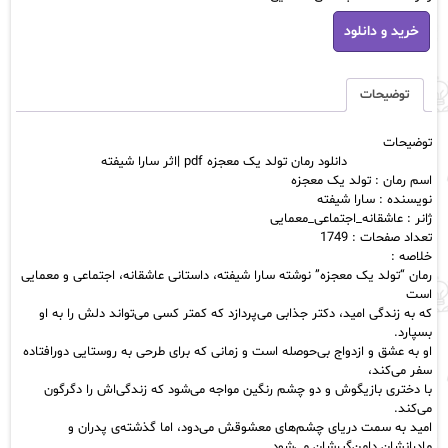
دانلود
خرید و دانلود
رمان
تولد
یک
معجزه
توضیحات
pdf
|
توضیحات
اثر
دانلود رمان تولد یک معجزه pdf |اثر سارا شیفته
سارا
اسم رمان : تولد یک معجزه
شیفته
نویسنده : سارا شیفته
عدد
ژانر : عاشقانه_اجتماعی_معمایی
تعداد صفحات : 1749
خلاصه :
رمان “تولد یک معجزه” نوشته سارا شیفته، داستانی عاشقانه، اجتماعی و معمایی
است
که به زندگی امید، دکتر جذابی می‌پردازد که کمتر کسی می‌تواند دلش را به او
بسپارد.
او به عشق و ازدواج بی‌حوصله است و زمانی که برای طرحی به روستایی دورافتاده
سفر می‌کند،
با دختری بازیگوش و دو چشم رنگین مواجه می‌شود که زندگی‌اش را دگرگون
می‌کند.
امید به سمت دریای چشم‌های معشوقش می‌دود، اما گذشته‌ی پدران و
مادرانشان دامن‌گیرشان می‌شود.