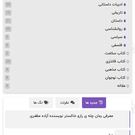
ادبیات داستانی
24
تاریخی
15
داستان
21
روانشناسی
43
سیاسی
3
فلسفی
6
کتاب سلامت
2
کتاب قانتزی
24
کتاب مذهبی
4
کتاب نوجوان
8
مقاله
4
جدید ها
نظرات
تگ ها
معرفی رمان چله ی رازو خاکستر نویسنده آزاده مظفری