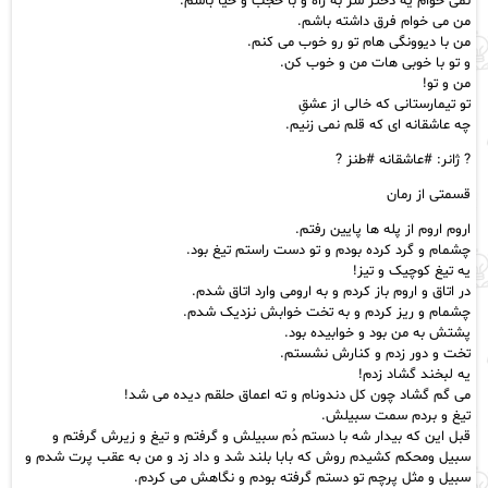
نمی خوام یه دختر سر به راه و با حجب و حیا باشم.
من می خوام فرق داشته باشم.
من با دیوونگی هام تو رو خوب می کنم.
و تو با خوبی هات من و خوب کن.
من و تو!
تو تیمارستانی که خالی از عشقِ
چه عاشقانه ای که قلم نمی زنیم.
? ژانر: #عاشقانه #طنز ?
قسمتی از رمان
اروم اروم از پله ها پایین رفتم.
چشمام و گرد کرده بودم و تو دست راستم تیغ بود.
یه تیغ کوچیک و تیز!
در اتاق و اروم باز کردم و به ارومی وارد اتاق شدم.
چشمام و ریز کردم‌ و به تخت خوابش نزدیک‌ شدم.
پشتش به من بود و خوابیده بود.
تخت و دور زدم و کنارش نشستم.
یه لبخند گشاد زدم!
می گم گشاد چون کل دندونام و ته اعماق حلقم دیده می شد!
تیغ و بردم سمت سبیلش.
قبل این که بیدار شه با دستم دُم سبیلش و گرفتم و تیغ‌ و زیرش گرفتم و
سبیل و‌محکم کشیدم‌ روش که بابا بلند شد و داد زد و من به عقب پرت شدم‌ و‌
سبیل و مثل پرچم تو دستم گرفته بودم و نگاهش می کردم.