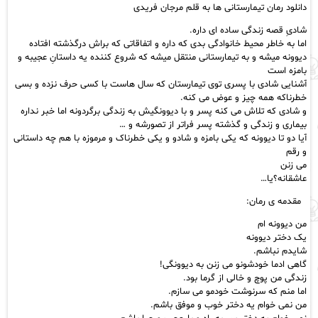
دانلود رمان تیمارستانی ها به قلم مرجان فریدی
شادیِ قصه زندگی ساده ای داره.
اما به خاطر محیط خانوادگی بدی که داره و اتفاقاتی که براش درگذشته افتاده
دیوونه میشه و به تیمارستانی منتقل میشه که شروع کننده یه داستان‌ِ عجیبه و
بامزه است
آشنایی شادی با پسری توی تیمارستان که سال هاست با کسی حرف نزده و بسی
خطرناکه همه چیز و عوض می کنه.
و شادی که تلاش می کنه پسر و با دیوونگیش به زندگی برگردونه اما خبر نداره
بیماری و زندگی و گذشته پسر فراتر از تصورشه و …
آیا دو تا دیوونه که یکی بامزه و شادو و یکی خطرناک و مرموزه با هم چه داستانی
و رقم
می زنن
عاشقانه؟یا…
مقدمه ی رمان:
من دیوونه ام
یک دختر دیوونه
شایدم نباشم.
گاهی ادما خودشونو می زنن به دیوونگی!
زندگی من پوچ و خالی از گرما بود.
اما منم که سرنوشت خودمو می سازم.
من نمی خوام یه دختر خوب و موفق باشم.