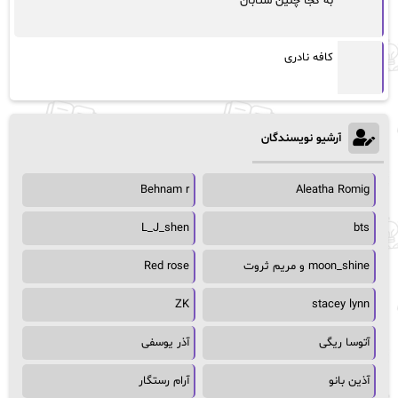
به کجا چنین شتابان
کافه نادری
آرشیو نویسندگان
Behnam r
Aleatha Romig
L_J_shen
bts
moon_shine و مریم ثروت
Red rose
ZK
stacey lynn
آتوسا ریگی
آذر یوسفی
آذین بانو
آرام رستگار