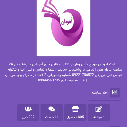
ان اچ کلاین بام
باران
بهار
بهار سلطانی
بهاره حسنی
بهاره شیرازی
بهاره غفرانی
بهاره.م
بهنام رستاقی
بیتا فرخی
سایت اخودان مرجع کامل رمان و کتاب و فایل های آموزشی با پشتیبانی 24
پاتریشیا ویلسون
پرتو فرهمند
ساعته … راه های ارتباطی با پشتیبانی سایت : شماره تماس واتس اپ و تلگرام :
عباس علی میرزائی 09221706572 شماره پشتیبانی 2 فقط در تلگرام و واتس اپ
: زینب محمودآبادی 09944563705
پرستو
پرستو اسحقی
آمار سایت
پرستو مهاجر
پرستو_س
پرنیا tkd
پرهام رسولی
4 نوشته
805 محصول
11 کامنت
297 کاربر
پروانه قدیمی
پروانه محمدی