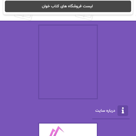
ا_اصغر زاده
ا_اصغرزاده
لیست فروشگاه های کتاب خوان
اریک مورگنشترن
از نیلوفر لاری
استفانی مهیر
استل مسکم
اسما کافی
اصغر زاده
افسانه سماوات
اکرم محمدی
ال جی اسمیت
الف صاد
الکسا ریلی
الکساندر دوما
الناز بوذرجمهری
الناز پاکپور‌
الناز محمدی
الهه
درباره سایت
الهه محمدی
الی مارتینز
اما دون اهو
امیر فرهی