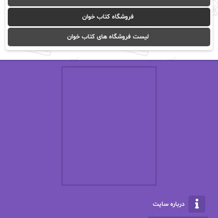
آیدا باقری
آیسان صادقی
فروشگاه کتاب خوان
ا_اصغر زاده
ا_اصغرزاده
لیست فروشگاه های کتاب خوان
اریک مورگنشترن
از نیلوفر لاری
استفانی مهیر
استل مسکم
اسما کافی
اصغر زاده
افسانه سماوات
اکرم محمدی
ال جی اسمیت
الف صاد
الکسا ریلی
الکساندر دوما
الناز بوذرجمهری
الناز پاکپور‌
الناز محمدی
الهه
درباره سایت
الهه محمدی
الی مارتینز