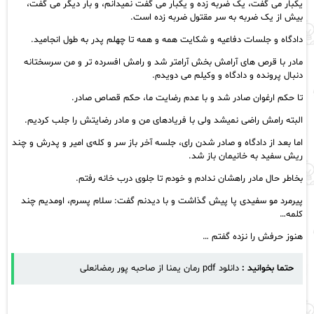
یکبار می گفت، یک ضربه زده و یکبار می گفت نمیدانم، و بار دیگر می گفت،
بیش از یک ضربه به سر مقتول ضربه زده است.
دادگاه و جلسات دفاعیه و شکایت همه و همه تا چهلم پدر به طول انجامید.
مادر با قرص های آرامش بخش آرامتر شد و رامش افسرده تر و من سرسختانه
دنبال پرونده و دادگاه و وکیلم می دویدم.
تا حکم ارغوان صادر شد و با عدم رضایت ما، حکم قصاص صادر.
البته رامش راضی نمیشد ولی با فریادهای من و مادر رضایتش را جلب کردیم‌.
اما بعد از دادگاه و صادر شدن رای، جلسه آخر باز سر و کله‌ی امیر و پدرش و چند
ریش سفید به خانیمان باز شد.
بخاطر حال مادر راهشان ندادم و خودم تا جلوی درب خانه رفتم.
پیرمرد مو سفیدی پا پیش گذاشت و با دیدنم گفت: سلام پسرم، اومدیم چند
کلمه…
هنوز حرفش را نزده گفتم …
حتما بخوانید :
دانلود pdf رمان یمنا از صاحبه پور رمضانعلی