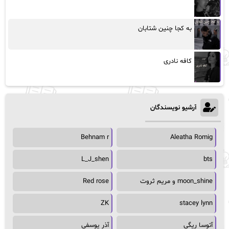
به کجا چنین شتابان
کافه نادری
آرشیو نویسندگان
Behnam r
Aleatha Romig
L_J_shen
bts
moon_shine و مریم ثروت
Red rose
ZK
stacey lynn
آتوسا ریگی
آذر یوسفی