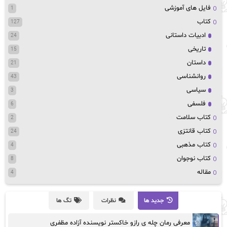
فایل های آموزشی
1
کتاب
127
ادبیات داستانی
24
تاریخی
15
داستان
21
روانشناسی
43
سیاسی
3
فلسفی
6
کتاب سلامت
2
کتاب قانتزی
24
کتاب مذهبی
4
کتاب نوجوان
8
مقاله
4
جدید ها
نظرات
تگ ها
معرفی رمان چله ی رازو خاکستر نویسنده آزاده مظفری