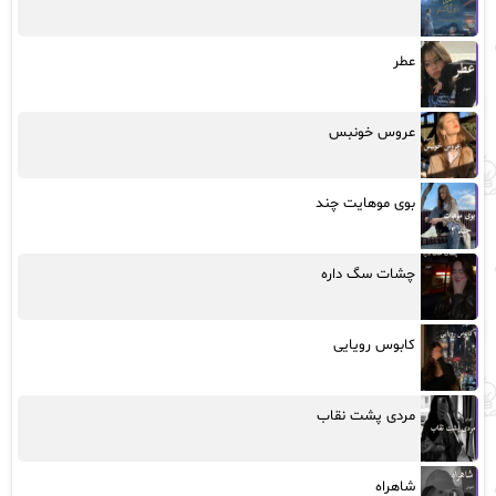
عطر
عروس خونبس
بوی موهایت چند
چشات سگ داره
کابوس رویایی
مردی پشت نقاب
شاهراه