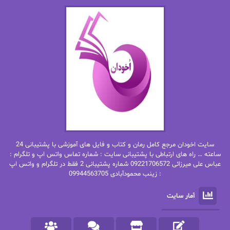
اما دون اهو
امیر فرهی
ان اچ کلاین بام
باران
بهار
بهار سلطانی
بهاره حسنی
بهاره شیرازی
بهاره غفرانی
بهاره.م
بهنام رستاقی
بیتا فرخی
سایت اخودان مرجع کامل رمان و کتاب و فایل های آموزشی با پشتیبانی 24
پاتریشیا ویلسون
پرتو فرهمند
ساعته … راه های ارتباطی با پشتیبانی سایت : شماره تماس واتس اپ و تلگرام :
عباس علی میرزائی 09221706572 شماره پشتیبانی 2 فقط در تلگرام و واتس اپ
: زینب محمودآبادی 09944563705
پرستو
پرستو اسحقی
آمار سایت
پرستو مهاجر
پرستو_س
پرنیا tkd
پرهام رسولی