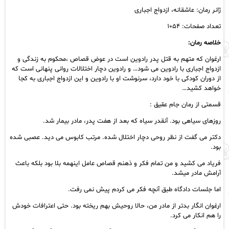
ژانر رمان: عاشقانه، ازدواج اجباری
تعداد صفحات: ۱۰۵۴
خلاصه رمان:
ارغوان که متهم به قتل پدر رادوین است در عوض قصاص ،محکوم به زندگی و
ازدواج اجباری با رادوین می شود… و رادوین دچار اختلالات روانی پنهانی است که
از دوران کودکی با خود دارد، سرنوشت او با رادوین و این ازدواج اجباری به کجا
خواهد کشید…
قسمتی از رمان جام عقیق :
روزهای سیاهی بود. آنقدر سیاه که بعد از هفت پدر، مادر بیمار شد.
دکتر می گفت از نظر روحی دچار اختلال شده. مرتب کابوس می دید. عصبی شده
بود.
فریاد می کشید و من تمام فکر و ذهنم قصاص عامل اینهمه بلا بود بلکه باعث
آرامش مادر میشد.
اما جلسات دادگاه طبق آنچه فکر می کردم پیش نمی رفت.
ارغوان انگار بدتر از مادر من، حالا روحیش بهم ریخته بود. حتى اعترافات خودش
را هم انکار می کرد.