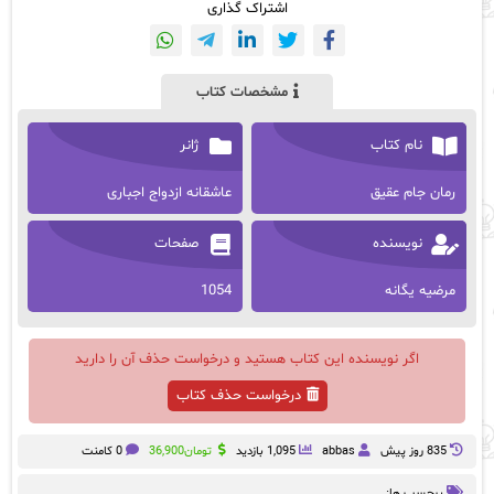
اشتراک گذاری
مشخصات کتاب
نام کتاب
ژانر
رمان جام عقیق
عاشقانه ازدواج اجباری
نویسنده
صفحات
مرضیه یگانه
1054
اگر نویسنده این کتاب هستید و درخواست حذف آن را دارید
درخواست حذف کتاب
835 روز پيش
abbas
1,095 بازدید
تومان
36,900
0 کامنت
برچسب ها: