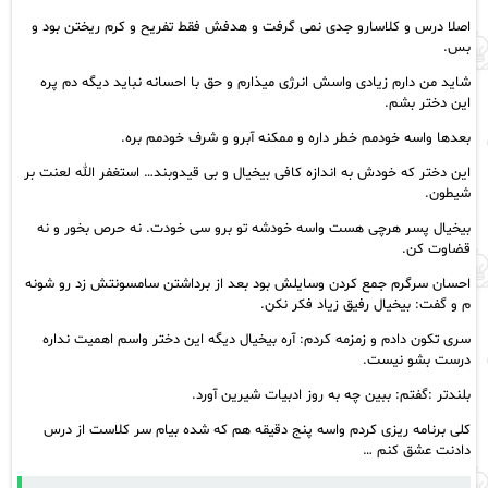
اصلا درس و کلاسارو جدی نمی گرفت و هدفش فقط تفریح و کرم ریختن بود و
بس.
شاید من دارم زیادی واسش انرژی میذارم و حق با احسانه نباید دیگه دم پره
این دختر بشم.
بعدها واسه خودمم خطر داره و ممکنه آبرو و شرف خودمم بره.
این دختر که خودش به اندازه کافی بیخیال و بی قیدوبند… استغفر الله لعنت بر
شيطون.
بیخیال پسر هرچی هست واسه خودشه تو برو سی خودت. نه حرص بخور و نه
قضاوت کن.
احسان سرگرم جمع کردن وسایلش بود بعد از برداشتن سامسونتش زد رو شونه
م و گفت: بیخیال رفیق زیاد فکر نکن.
سرى تكون دادم و زمزمه کردم: آره بیخیال دیگه این دختر واسم اهمیت نداره
درست بشو نیست.
بلندتر :گفتم: ببین چه به روز ادبیات شیرین آورد.
کلی برنامه ریزی کردم واسه پنج دقیقه هم که شده بیام سر کلاست از درس
دادنت عشق کنم …