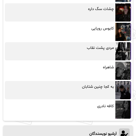
چشات سگ داره
کابوس رویایی
مردی پشت نقاب
شاهراه
به کجا چنین شتابان
کافه نادری
آرشیو نویسندگان