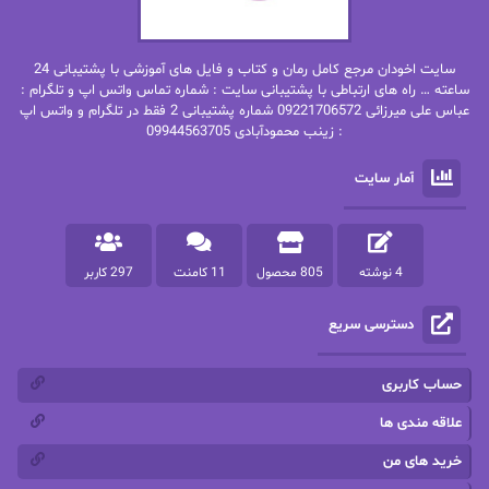
بهنام رستاقی
بیتا فرخی
سایت اخودان مرجع کامل رمان و کتاب و فایل های آموزشی با پشتیبانی 24
پاتریشیا ویلسون
پرتو فرهمند
ساعته … راه های ارتباطی با پشتیبانی سایت : شماره تماس واتس اپ و تلگرام :
عباس علی میرزائی 09221706572 شماره پشتیبانی 2 فقط در تلگرام و واتس اپ
: زینب محمودآبادی 09944563705
پرستو
پرستو اسحقی
آمار سایت
پرستو مهاجر
پرستو_س
پرنیا tkd
پرهام رسولی
4 نوشته
805 محصول
11 کامنت
297 کاربر
پروانه قدیمی
پروانه محمدی
دسترسی سریع
پریسا شکور(طوفان خاموش)
پگاه رستمی فرد
پنلوپه اسکای
پنلوپه داگلاس
حساب کاربری
پنلوپه وارد
پونه سعیدی
علاقه مندی ها
خرید های من
تاران
ترانه بانو