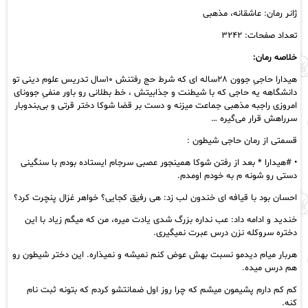
ژانر رمان: عاشقانه، مذهبی
تعداد صفحات: ۳۲۴۲
خلاصه رمان:
هیدارا حاجیِ جوون ۲۸ساله ای که شرط حج رفتنش ۱۰سال تدریس علوم دینی تو
دانشگاهه یه حاجی که با شیطنت و جذابیتش ، خط بطلانی رو باور منفیِ جوونای
امروزی راجبه مذهبی جماعت میزنه و دست بر قضا شوکا دختر قرتی و بی‌بندوبار
سرراهش قرار می‌گیره …
قسمتی از رمان حاجی شیطون :
• #هيدارا * بعد از رفتن شوکا همینجور عصبی سرجام ایستاده بودم با سنگینی
دستی رو شونه م به خودم اومدم.
احسان بود با قیافه ای خندون لب زد: هی رفیق کجایی؟ خواهر غزال پنچرت کرد؟
خندید و ادامه داد: عب نداره بزرگ شدی یادت میره، من که میگم زیاد با این
دختره سروکله نزن درس عبرت نمیگیری.
هربار میام دیدمو نسبت بهش عوض کنم نمیشه و نمیذاره. این دختر شیطون رو
هم درس میده.
کم کم دارم پشیمون میشم که چرا روز اول ضمانتشو کردم که بتونه ثبت نام
کنه.