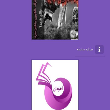
افسانه سماوات
اکرم محمدی
ال جی اسمیت
الف صاد
الکسا ریلی
الکساندر دوما
الناز بوذرجمهری
الناز پاکپور‌
الناز محمدی
الهه
درباره سایت
الهه محمدی
الی مارتینز
اما دون اهو
امیر فرهی
ان اچ کلاین بام
باران
بهار
بهار سلطانی
بهاره حسنی
بهاره شیرازی
بهاره غفرانی
بهاره.م