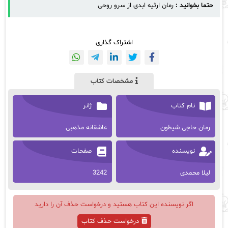
حتما بخوانید :
رمان ارثیه ابدی از سرو روحی
اشتراک گذاری
مشخصات کتاب
نام کتاب
ژانر
رمان حاجی شیطون
عاشقانه مذهبی
نویسنده
صفحات
لیلا محمدی
3242
اگر نویسنده این کتاب هستید و درخواست حذف آن را دارید
درخواست حذف کتاب