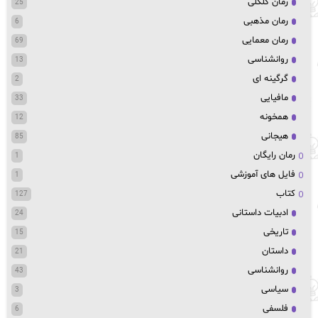
رمان کلکلی
25
رمان مذهبی
6
رمان معمایی
69
روانشناسی
13
گرگینه ای
2
مافیایی
33
همخونه
12
هیجانی
85
رمان رایگان
1
فایل های آموزشی
1
کتاب
127
ادبیات داستانی
24
تاریخی
15
داستان
21
روانشناسی
43
سیاسی
3
فلسفی
6