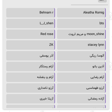
Behnam r
Aleatha Romig
L_J_shen
bts
moon_shine و مریم ثروت
Red rose
ZK
stacey lynn
آتوسا ریگی
آذر یوسفی
آذین بانو
آرام رستگار
آرام رضایی
آرام و بنفشه
آرزو طهماسبی
آرزو نامداری
آزاده رمضانی
آزیتا خیری
آسمان64
آسمان۶۵