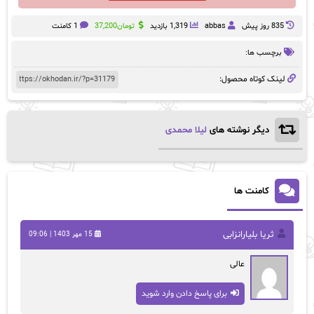
835 روز پيش
abbas
1,319 بازدید
تومان
37,200
1 کامنت
برچسب ها:
لینک کوتاه محصول:
دیگر نوشته های
لیلا محمدی
کامنت ها
ثریا بلیارانزابی
15 مهر 1403 | 09:06
عالی
برای پاسخ دادن وارد شوید