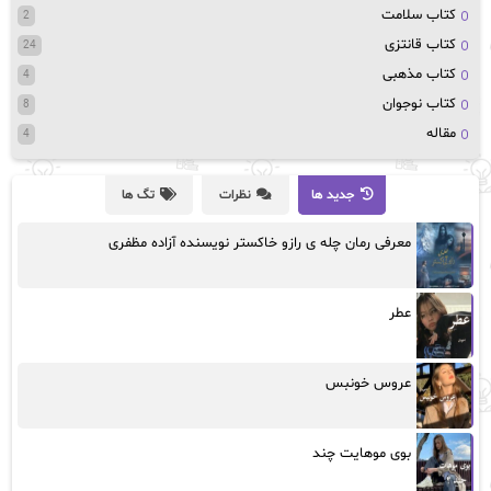
کتاب سلامت
2
کتاب قانتزی
24
کتاب مذهبی
4
کتاب نوجوان
8
مقاله
4
جدید ها
نظرات
تگ ها
معرفی رمان چله ی رازو خاکستر نویسنده آزاده مظفری
عطر
عروس خونبس
بوی موهایت چند