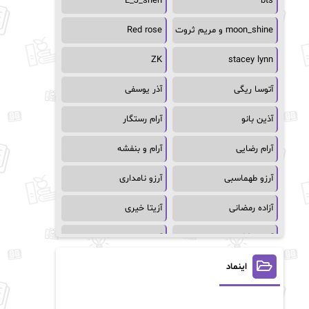
L_J_shen
bts
moon_shine و مریم ثروت
Red rose
ZK
stacey lynn
آتوسا ریگی
آذر یوسفی
آذین بانو
آرام رستگار
آرام رضایی
آرام و بنفشه
آرزو طهماسبی
آرزو نامداری
آزاده رمضانی
آزیتا خیری
آسمان64
آسمان۶۵
اینماد
آسیه احمدی
آگاتا کریستی
آلیس فینی
آمنه قیصری