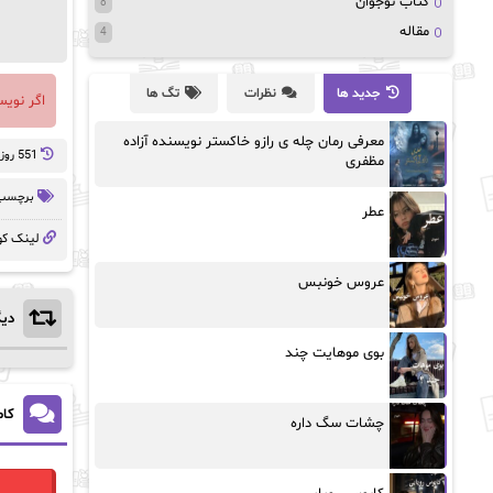
کتاب نوجوان
8
مقاله
4
جدید ها
نظرات
تگ ها
اگر نوی
معرفی رمان چله ی رازو خاکستر نویسنده آزاده
551 روز پيش
مظفری
برچسب 
عطر
لینک کو
عروس خونبس
دیگ
بوی موهایت چند
کام
چشات سگ داره