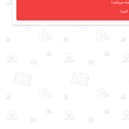
اء میباشد!
کنید!