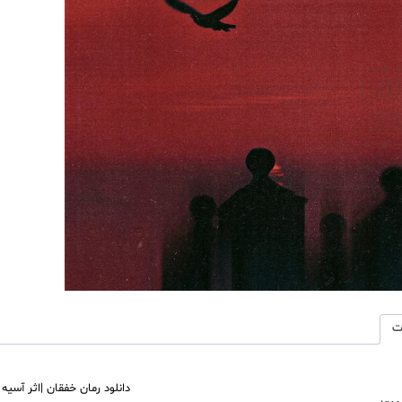
آسیه
احمدی
عدد
ت
دانلود رمان خفقان |اثر آسیه