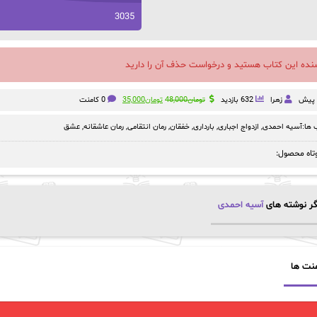
3035
سنده این کتاب هستید و درخواست حذف آن را دارید
قیمت
قیمت
زهرا
632 بازدید
تومان
48,000
تومان
35,000
0 کامنت
اصلی:
فعلی:
تومان48,000
تومان35,000.
ها:
آسیه احمدی
,
ازدواج اجباری
,
بارداری
,
خفقان
,
رمان انتقامی
,
رمان عاشقانه
,
عشق
بود.
تاه محصول:
ر نوشته های
آسیه احمدی
نت ها