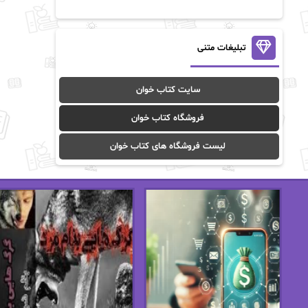
آن ماری سلینکو
آنا تاد
آنالیا
آوا
تبلیغات متنی
آوا موسوی
آیدا (Aixi)
سایت کتاب خوان
آیدا باقری
آیسان صادقی
فروشگاه کتاب خوان
ا_اصغر زاده
ا_اصغرزاده
لیست فروشگاه های کتاب خوان
اریک مورگنشترن
از نیلوفر لاری
استفانی مهیر
استل مسکم
اسما کافی
اصغر زاده
افسانه سماوات
اکرم محمدی
ال جی اسمیت
الف صاد