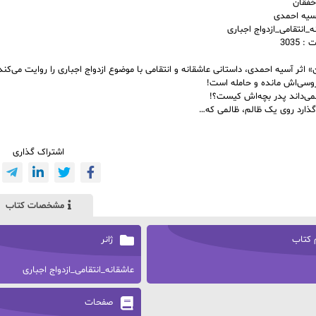
خفقان
سیه احمدی
نه_انتقامی_ازدواج اجباری
3035
 اثر آسیه احمدی، داستانی عاشقانه و انتقامی با موضوع ازدواج اجباری را روایت می‌کند
روسی‌اش مانده و حامله است!
ی‌داند پدر بچه‌اش کیست؟!
ذارد روی یک ظالم، ظالمی که…
اشتراک گذاری
مشخصات کتاب
 کتاب
ژانر
عاشقانه_انتقامی_ازدواج اجباری
صفحات