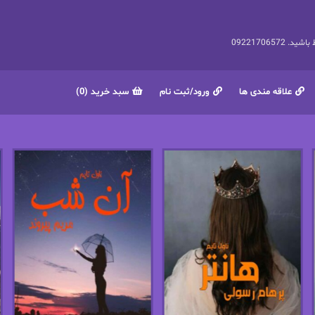
092217065
علاقه مندی ها
ورود/ثبت نام
سبد خرید (0)