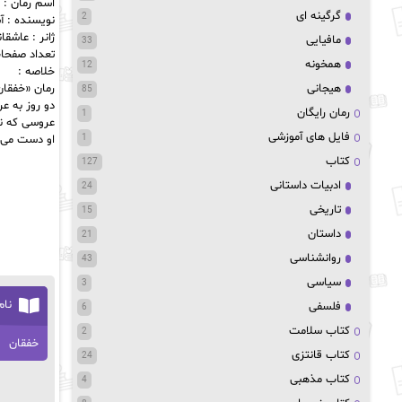
اسم رمان : 
گرگینه ای
2
نویسنده : آ
ژانر : عاشقا
مافیایی
33
تعداد صفحات : 
همخونه
12
خلاصه :
هیجانی
رمان «خفقان»
85
دو روز به ع
رمان رایگان
1
عروسی که نم
فایل های آموزشی
1
او دست می‌گ
کتاب
127
ادبیات داستانی
24
تاریخی
15
داستان
21
روانشناسی
43
سیاسی
3
نام
فلسفی
6
کتاب سلامت
2
خفقان
کتاب قانتزی
24
کتاب مذهبی
4