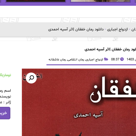
دان
-
ازدواج اجباری
-
دانلود رمان خفقان |اثر آسیه احمدی
لود رمان خفقان |اثر آسیه احمدی
08:37
ازدواج اجباری
,
رمان انتقامی
,
رمان عاشقانه
تومان
00
اسم رما
نویسند
ژانر : 
دانلود
خرید
رمان
خفقان
|
اثر