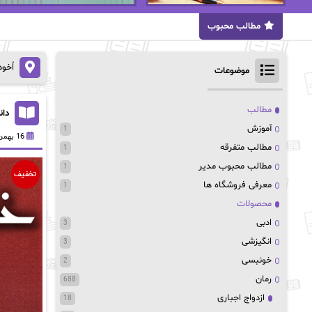
مطالب محبوب
اُخو
موضوعات
مطالب
دان
آموزش
1
16 بهمن 1403
مطالب متفرقه
1
مطالب محبوب مدیر
1
تخفیف
معرفی فروشگاه ها
1
محصولات
ادبی
3
انگیزشی
3
خونبسی
2
رمان
688
ازدواج اجباری
18