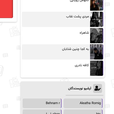
کابوس رویایی
مردی پشت نقاب
شاهراه
به کجا چنین شتابان
کافه نادری
آرشیو نویسندگان
Behnam r
Aleatha Romig