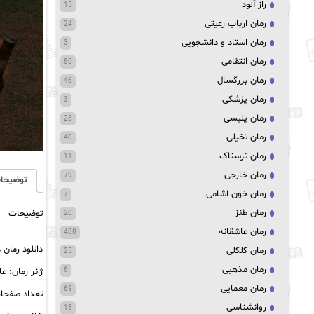
راز آلود
15
رمان ارباب رعیتی
24
رمان استاد و دانشجویی
3
رمان انتقامی
50
رمان بزرگسال
46
رمان پزشکی
3
رمان پلیسی
23
رمان تخیلی
40
رمان ترسناک
11
رمان خارجی
79
توضیحا
رمان خون اشامی
7
رمان طنز
توضیحات
20
رمان عاشقانه
488
دانلود رمان
رمان کلکلی
25
رمان مذهبی
ژانر رمان: ع
6
رمان معمایی
69
تعداد صفحات: 
روانشناسی
13