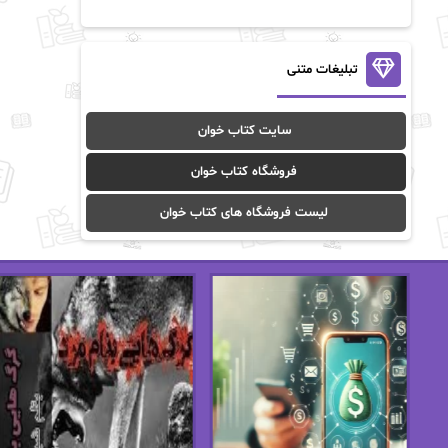
آن ماری سلینکو
آنا تاد
آنالیا
آوا
تبلیغات متنی
آوا موسوی
آیدا (Aixi)
سایت کتاب خوان
آیدا باقری
آیسان صادقی
فروشگاه کتاب خوان
ا_اصغر زاده
ا_اصغرزاده
لیست فروشگاه های کتاب خوان
اریک مورگنشترن
از نیلوفر لاری
استفانی مهیر
استل مسکم
اسما کافی
اصغر زاده
افسانه سماوات
اکرم محمدی
ال جی اسمیت
الف صاد