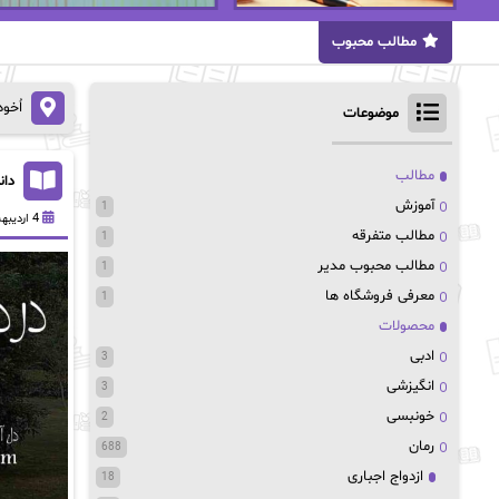
مطالب محبوب
اُخو
موضوعات
مطالب
دان
آموزش
1
4 اردیبهشت 1403
مطالب متفرقه
1
مطالب محبوب مدیر
1
معرفی فروشگاه ها
1
محصولات
ادبی
3
انگیزشی
3
خونبسی
2
رمان
688
ازدواج اجباری
18