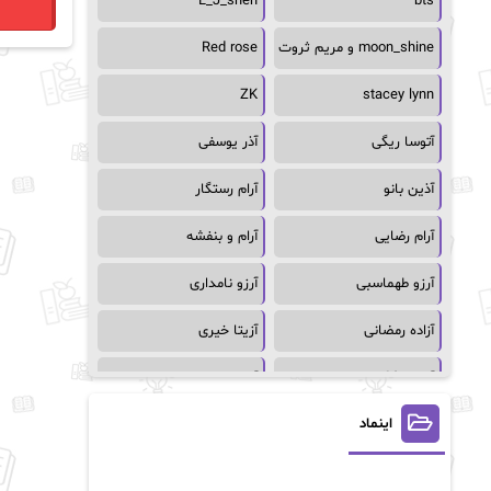
L_J_shen
bts
moon_shine و مریم ثروت
Red rose
ZK
stacey lynn
آتوسا ریگی
آذر یوسفی
آذین بانو
آرام رستگار
آرام رضایی
آرام و بنفشه
آرزو طهماسبی
آرزو نامداری
آزاده رمضانی
آزیتا خیری
آسمان64
آسمان۶۵
اینماد
آسیه احمدی
آگاتا کریستی
آلیس فینی
آمنه قیصری