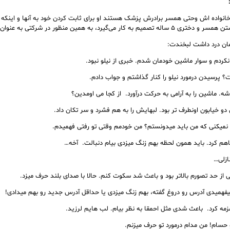
 خانواده اش وحتی همسر برادرش پزشک هستند او برای ثابت کردن خود به آنها و اینکه 
ه کار می‌گیرد، به همین منظور در شرکتی به عنوان مترجم استخدام می‌شود که…
مان درد داشت لبخندت:
کردم و سوار ماشین خودمان شدم. خبری از نیلو نبود.
؟ پرسیدن درمورد نیلو را کنار گذاشتم و جواب دادم.
ه. ماشین را به آرامی به حرکت درآورد. از کجا می اومدین؟
دو خیابون اونطرف تر بود. لبهایش را به هم فشرد و سر تکان داد.
نمیکنی که من باید میدونستم؟ من خودمم وقتی تو رفتی فهمیدم.
 کرد. باید همون لحظه بهم زنگ میزدی بیام دنبالت. آخه…
ازلی…
ز حد تصورم بالاتر بود و باعث شد سکوت کنم. حالا با صدای بلند حرف میزد.
یفهمیدی آدرس رو دروغ گفته، بهم زنگ میزدی یا حداقل آدرس جدید رو بهم میدادی!
زمزمه کرد. باعث شدی مثل احمقا به نظر بیام. لب هایم لرزید.
 حسام! من مدام درمورد تو حرف میزنم.