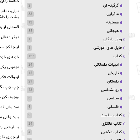
خلاصه رمان:
گرگینه ای
2
نازلی، تمام
مافیایی
33
باشد، با داشتن همسر و دختری ۵ ساله تصمیم ب
همخونه
12
قسمتی از ر
هیجانی
85
دیگر معطل ن
رمان رایگان
1
اینجا کجاست
فایل های آموزشی
1
کتاب
خونه ی خودش
127
ادبیات داستانی
24
مهمونی یکی 
تاریخی
15
اونوقت فکر 
داستان
21
چپ چپ نگاهم
روانشناسی
43
توجیه نکن ن
سیاسی
3
فلسفی
صدایش کمی ا
6
کتاب سلامت
2
باید وقتی م
کتاب قانتزی
24
با ناراحتی 
کتاب مذهبی
4
اینجوری نگو