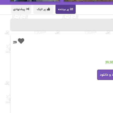
پر بیننده
پر لایک
پیشنهادی
29
39,5
 و دانلود
ه