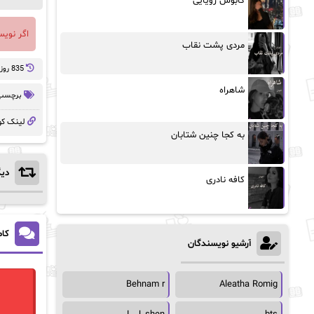
کابوس رویایی
اگر نوی
مردی پشت نقاب
835 روز پيش
شاهراه
برچسب 
لینک کو
به کجا چنین شتابان
دیگ
کافه نادری
کام
آرشیو نویسندگان
Behnam r
Aleatha Romig