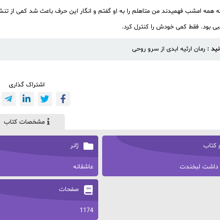
 همه امشب فهمیدند من متاهلم را به او گفتم و انگار این حرف باعث شد کمی از تن
بی بود. فقط کمی خودش را کنترل کرد.
نید :
رمان ارثیه ابدی از سرو روحی
اشتراک گذاری
مشخصات کتاب
 کتاب
ژانر
د داشت لبخندت
عاشقانه
صفحات
1174