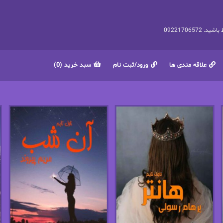
092217065
علاقه مندی ها
ورود/ثبت نام
سبد خرید (0)