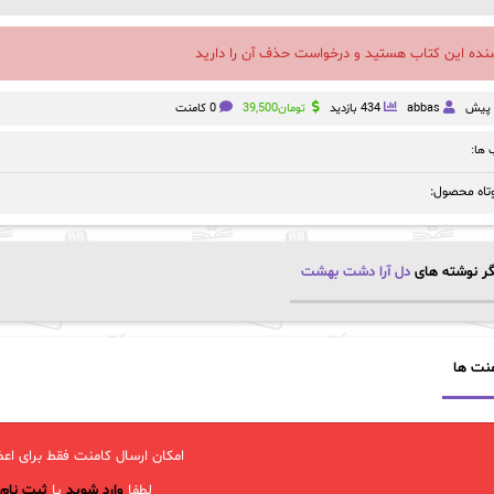
سنده این کتاب هستید و درخواست حذف آن را دارید
abbas
434 بازدید
تومان
39,500
0 کامنت
ها:
تاه محصول:
ر نوشته های
دل آرا دشت بهشت
نت ها
امکان ارسال کامنت فقط برای اعض
لطفا
وارد شوید
یا
ثبت نام