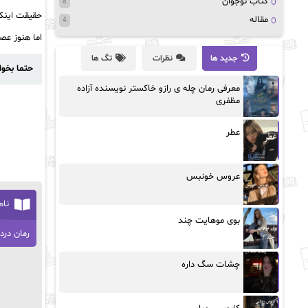
کتاب نوجوان
8
حقیقت اینکه
مقاله
4
اما هنوز عص
جدید ها
نظرات
تگ ها
حتما بخوا
معرفی رمان چله ی رازو خاکستر نویسنده آزاده
مظفری
عطر
عروس خونبس
نام
بوی موهایت چند
رمان در
چشات سگ داره