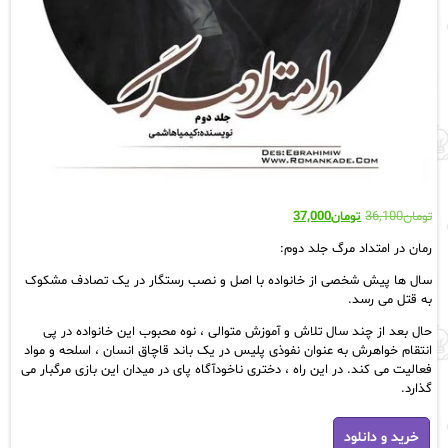
قیمت
قیمت
تومان
36,100
تومان
37,000
اصلی:
فعلی:
رمان در امتداد مرگ جلد دوم:
تومان36,100
تومان37,000.
بود.
سال ها پیش شخصی از خانواده با اصل و نصب رستگار در یک تصادف مشکوک
به قتل می رسد.
حال بعد از چند سال تلاش و آموزش متوالی ، نوه محبوب این خانواده در پی
انتقام خواهرش به عنوان نفوذی پلیس در یک باند قاچاق انسان ، اسلحه و مواد
فعالیت می کند. در این راه ، دختری ناخودآگاه پای در میدان این بازی مرگبار می
گذارد.
دانلود
خرید و دانلود
رمان