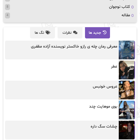
کتاب نوجوان
8
مقاله
4
جدید ها
نظرات
تگ ها
معرفی رمان چله ی رازو خاکستر نویسنده آزاده مظفری
عطر
عروس خونبس
بوی موهایت چند
چشات سگ داره