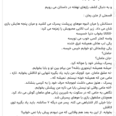
و به دنبال کشف رازهای نهفته در داستان می رویم
قسمتی از متن رمان :
دستانش را میان انبوه موهای پرپشت پسرک می کشید و میان پنجه هایش بازی
شان می داد. زیر لب لالایی محبوبش را زمزمه می کرد:
-لالالالا بخواب دنیا خسیسه
واسه کمتر کسی خوب می نویسه
یکی لب هاش همیشه غرق خنده
یکی چشماش تو خوابم خیس خیسه..
-مامان؟
-جان مامان؟
پسرک بیشتر خود را مچاله کرد.
-میشه همیشه اینجوری باشه؟ من بیام بین تو و بابا بخوابم.
-نه عشق مامان. مرد کوچک من باید یاد بگیره تنهایی تو اتاقش بخوابه. تازه ،
مامی من که همیشه خونه نیستم. نمیشه که…
پسرک ، هنوز سعی داشت لجوجانه حرف خود را به کرسی بنشاند.
-آخه مامی وقتی تو نیستی بابا می ذاره من پیشش بخوابم.
نگاهی به حامی که در سکوت به شیرین زبانی های ماهان گوش می داد کرد.
همچنان مشغول بازی با موهای پسرش شد.
-بابا خیلی کار اشتباهی می کنه. پسر من دیگه ۷ سالشه. باید یاد بگیره توی
اتاقش
بخوابه. از این به بعد هم وقتایی که من نبودم پیش بابا نمی خوابیا!