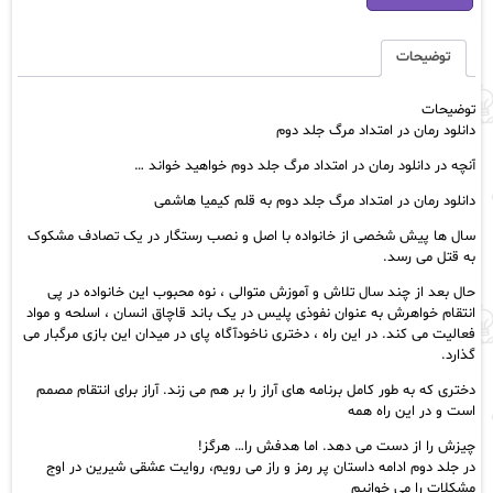
در
امتداد
مرگ
توضیحات
جلد
دوم
توضیحات
عدد
دانلود رمان در امتداد مرگ جلد دوم
آنچه در دانلود رمان در امتداد مرگ جلد دوم خواهید خواند …
دانلود رمان در امتداد مرگ جلد دوم به قلم کیمیا هاشمی
سال ها پیش شخصی از خانواده با اصل و نصب رستگار در یک تصادف مشکوک
به قتل می رسد.
حال بعد از چند سال تلاش و آموزش متوالی ، نوه محبوب این خانواده در پی
انتقام خواهرش به عنوان نفوذی پلیس در یک باند قاچاق انسان ، اسلحه و مواد
فعالیت می کند. در این راه ، دختری ناخودآگاه پای در میدان این بازی مرگبار می
گذارد.
دختری که به طور کامل برنامه های آراز را بر هم می زند. آراز برای انتقام مصمم
است و در این راه همه
چیزش را از دست می دهد. اما هدفش را… هرگز!
در جلد دوم ادامه داستان پر رمز و راز می رویم، روایت عشقی شیرین در اوج
مشکلات را می خوانیم