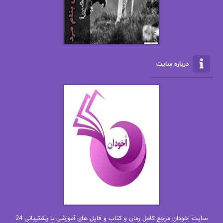
الکسا ریلی
الکساندر دوما
الناز بوذرجمهری
الناز پاکپور‌
الناز محمدی
الهه
درباره سایت
الهه محمدی
الی مارتینز
اما دون اهو
امیر فرهی
ان اچ کلاین بام
باران
بهار
بهار سلطانی
بهاره حسنی
بهاره شیرازی
بهاره غفرانی
بهاره.م
بهنام رستاقی
بیتا فرخی
سایت اخودان مرجع کامل رمان و کتاب و فایل های آموزشی با پشتیبانی 24