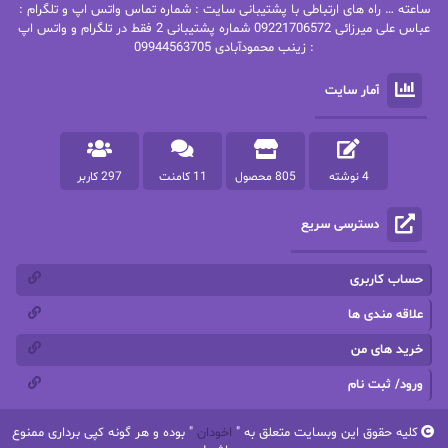
پاتریشیا ویلسون
پرتو فرهمند
ساعته … راه های ارتباطی با پشتیبانی سایت : شماره تماس واتس اپ و تلگرام :
عباس علی میرزائی 09221706572 شماره پشتیبانی 2 فقط در تلگرام و واتس اپ
: زینب محمودآبادی 09944563705
پرستو
پرستو اسحقی
آمار سایت
پرستو مهاجر
پرستو_س
پرنیا tkd
پرهام رسولی
4 نوشته
805 محصول
11 کامنت
297 کاربر
پروانه قدیمی
پروانه محمدی
دسترسی سریع
پریسا شکور(طوفان خاموش)
پگاه رستمی فرد
پنلوپه اسکای
پنلوپه داگلاس
حساب کاربری
پنلوپه وارد
پونه سعیدی
علاقه مندی ها
خرید های من
تاران
ترانه بانو
ورود/ ثبت نام
ترنم.25
تیلور
کلیه حقوق این وبسایت متعلق به "
اخودان
" بوده و هر گونه کپی برداری ممنوع
ثمین سرابی
جان فاولز