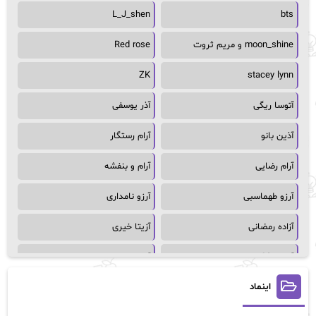
L_J_shen
bts
moon_shine و مریم ثروت
Red rose
ZK
stacey lynn
آتوسا ریگی
آذر یوسفی
آذین بانو
آرام رستگار
آرام رضایی
آرام و بنفشه
آرزو طهماسبی
آرزو نامداری
آزاده رمضانی
آزیتا خیری
آسمان64
آسمان۶۵
اینماد
آسیه احمدی
آگاتا کریستی