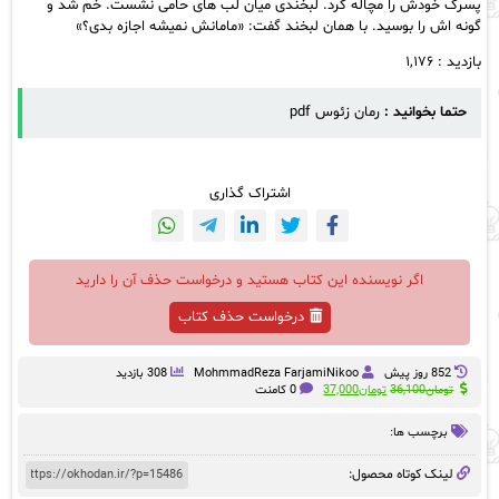
پسرک خودش را مچاله کرد. لبخندی میان لب های حامی نشست. خم شد و
گونه اش را بوسید. با همان لبخند گفت: «مامانش نمیشه اجازه بدی؟»
بازدید :
۱,۱۷۶
حتما بخوانید :
رمان زئوس pdf
اشتراک گذاری
اگر نویسنده این کتاب هستید و درخواست حذف آن را دارید
درخواست حذف کتاب
852 روز پيش
MohmmadReza FarjamiNikoo
308 بازدید
قیمت
قیمت
تومان
36,100
تومان
37,000
0 کامنت
اصلی:
فعلی:
تومان36,100
تومان37,000.
برچسب ها:
بود.
لینک کوتاه محصول: