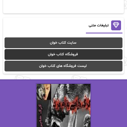
آلیس فینی
آمنه قیصری
آن ماری سلینکو
آنا تاد
آنالیا
آوا
تبلیغات متنی
آوا موسوی
آیدا (Aixi)
سایت کتاب خوان
آیدا باقری
آیسان صادقی
فروشگاه کتاب خوان
ا_اصغر زاده
ا_اصغرزاده
لیست فروشگاه های کتاب خوان
اریک مورگنشترن
از نیلوفر لاری
استفانی مهیر
استل مسکم
اسما کافی
اصغر زاده
افسانه سماوات
اکرم محمدی
ال جی اسمیت
الف صاد