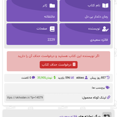
نام کتاب
ژانر
رمان دلدار بی دل
عاشقانه
نویسنده
صفحات
فائزه سعیدی
2229
اگر نویسنده این کتاب هستید و درخواست حذف آن را دارید
درخواست حذف کتاب
857 روز پيش
abbas
596 بازدید
تومان
35,900
0 کامنت
برچسب ها:
لینک کوتاه محصول:
دیگر نوشته های
فائزه سعیدی