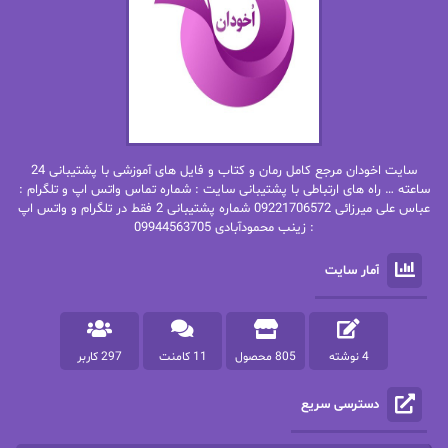
بهار
بهار سلطانی
بهاره حسنی
بهاره شیرازی
بهاره غفرانی
بهاره.م
بهنام رستاقی
بیتا فرخی
سایت اخودان مرجع کامل رمان و کتاب و فایل های آموزشی با پشتیبانی 24
پاتریشیا ویلسون
پرتو فرهمند
ساعته … راه های ارتباطی با پشتیبانی سایت : شماره تماس واتس اپ و تلگرام :
عباس علی میرزائی 09221706572 شماره پشتیبانی 2 فقط در تلگرام و واتس اپ
: زینب محمودآبادی 09944563705
پرستو
پرستو اسحقی
آمار سایت
پرستو مهاجر
پرستو_س
پرنیا tkd
پرهام رسولی
4 نوشته
805 محصول
11 کامنت
297 کاربر
پروانه قدیمی
پروانه محمدی
دسترسی سریع
پریسا شکور(طوفان خاموش)
پگاه رستمی فرد
پنلوپه اسکای
پنلوپه داگلاس