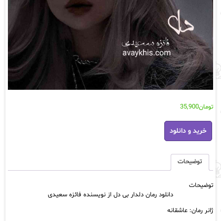
تومان
35,900
دانلود
خرید و دانلود
رمان
دلدار
بی
دل
توضیحات
از
نویسنده
توضیحات
فائزه
دانلود رمان دلدار بی دل از نویسنده فائزه سعیدی
سعیدی
عدد
ژانر رمان: عاشقانه