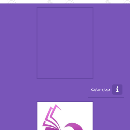
استفانی مهیر
استل مسکم
اسما کافی
اصغر زاده
افسانه سماوات
اکرم محمدی
ال جی اسمیت
الف صاد
الکسا ریلی
الکساندر دوما
الناز بوذرجمهری
الناز پاکپور‌
الناز محمدی
الهه
درباره سایت
الهه محمدی
الی مارتینز
اما دون اهو
امیر فرهی
ان اچ کلاین بام
باران