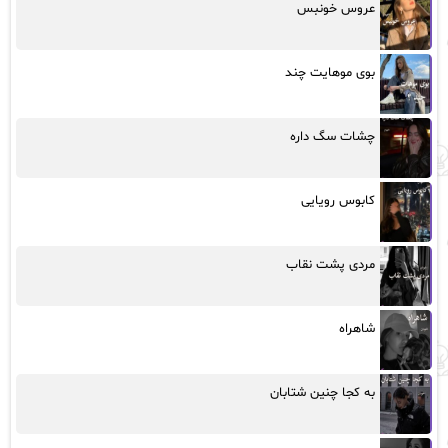
عروس خونبس
بوی موهایت چند
چشات سگ داره
کابوس رویایی
مردی پشت نقاب
شاهراه
به کجا چنین شتابان