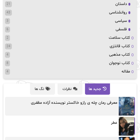
داستان
21
روانشناسی
43
سیاسی
3
فلسفی
6
کتاب سلامت
2
کتاب قانتزی
24
کتاب مذهبی
4
کتاب نوجوان
8
مقاله
4
جدید ها
نظرات
تگ ها
معرفی رمان چله ی رازو خاکستر نویسنده آزاده مظفری
عطر