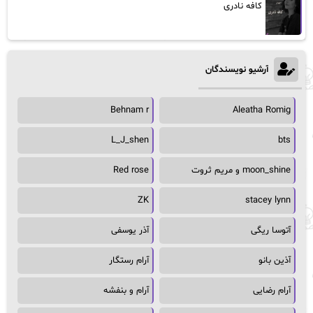
کافه نادری
آرشیو نویسندگان
Behnam r
Aleatha Romig
L_J_shen
bts
moon_shine و مریم ثروت
Red rose
ZK
stacey lynn
آتوسا ریگی
آذر یوسفی
آذین بانو
آرام رستگار
آرام رضایی
آرام و بنفشه