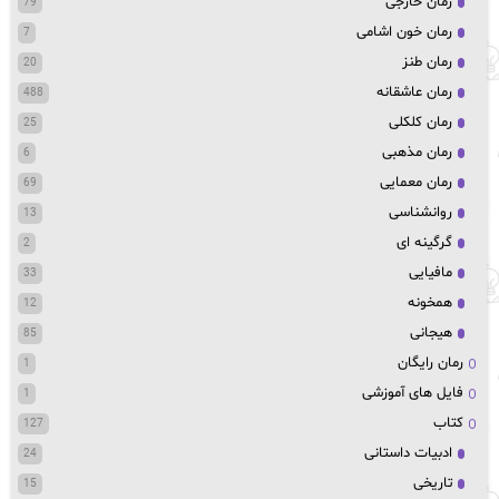
رمان خارجی
79
رمان خون اشامی
7
رمان طنز
20
رمان عاشقانه
488
رمان کلکلی
25
رمان مذهبی
6
رمان معمایی
69
روانشناسی
13
گرگینه ای
2
مافیایی
33
همخونه
12
هیجانی
85
رمان رایگان
1
فایل های آموزشی
1
کتاب
127
ادبیات داستانی
24
تاریخی
15