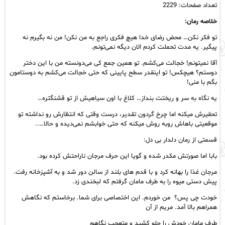
تعداد صفحات: 2229
خلاصه رمان:
تو فکر نکن… محض رضای خدا هیچ فکری راجع به من نکن! من نه بگیرم نه
پیگیر. یه مدت تحملت کردم الان دیگه نمی‌تونم.
آقا نمیتونم! خجالت می‌کشم. تو همین جمع کی می‌دونسته من با این دختر
دوستم؟ هیچکس! تو اینقدر سطح پایینی که حتی خجالت می‌کشم به دوستامون
بگم با منی!
یه نگاه به سر و ریختت بنداز… کلاغ با اون سیاهیش از تو قشنگتره…
تحقیرش میکنه اما چرخ گردون تقدیر، درست وقتی که انتظارش رو نداشته تو
موقعیتی باهاش روبه روش میکنه که حتی خوابشم نمی‌دیده و حالا…..
قسمتی از رمان دلدار بی دل:
بابا اما صورتش مکدر شده و گویا این حرف مرجان ناراحتش کرده بود.
مرجان غذا را بهانه کرد و با قدم های بلند از سالن دور شد و به آشپزخانه رفت.
پیش دستی میوه را به طرف مامان گرفتم که لبخندی زد.
خودت چی پس؟ من خوردم. این اختصاصی برای شما. برخاستم که نگاهش
همراهم بالا آمد. مریم از آن
طرف مامان خودش را جلو کشید و متعجب نگاهم