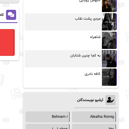
کابوس رویایی
کام
مردی پشت نقاب
شاهراه
به کجا چنین شتابان
کافه نادری
آرشیو نویسندگان
Behnam r
Aleatha Romig