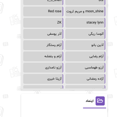
L_J_shen
bts
moon_shine و مریم ثروت
Red rose
ZK
stacey lynn
آتوسا ریگی
آذر یوسفی
آذین بانو
آرام رستگار
آرام رضایی
آرام و بنفشه
آرزو طهماسبی
آرزو نامداری
آزاده رمضانی
آزیتا خیری
آسمان64
آسمان۶۵
اینماد
آسیه احمدی
آگاتا کریستی
آلیس فینی
آمنه قیصری