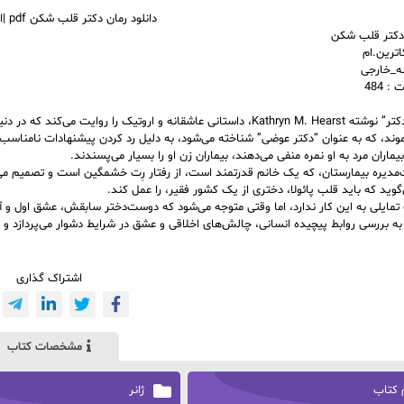
دانلود رمان دکتر قلب شکن pdf |اثر کاترین.ام
 دکتر قلب شکن
اترین.ام
نه_خارجی
 484
یک را روایت می‌کند که در دنیای پزشکی و چالش‌های انسانی شکل می‌گیرد.
موند، که به عنوان “دکتر عوضی” شناخته می‌شود، به دلیل رد کردن پیشنهادات نامناسب پ
یماران مرد به او نمره منفی می‌دهند، بیماران زن او را بسیار می‌پسندند.
دیره بیمارستان، که یک خانم قدرتمند است، از رفتار رِت خشمگین است و تصمیم می‌گی
‌گوید که باید قلب پائولا، دختری از یک کشور فقیر، را عمل کند.
ِت تمایلی به این کار ندارد، اما وقتی متوجه می‌شود که دوست‌دختر سابقش، عشق اول و
به بررسی روابط پیچیده انسانی، چالش‌های اخلاقی و عشق در شرایط دشوار می‌پردازد و ن
اشتراک گذاری
مشخصات کتاب
 کتاب
ژانر