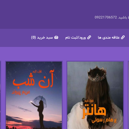
092217065
علاقه مندی ها
ورود/ثبت نام
سبد خرید (0)