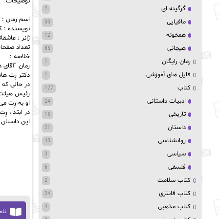
توضیحات
گرگینه ای
2
اسم رمان :
مافیایی
33
نویسنده : ک
همخونه
12
ژانر : عاشقا
تعداد صفحات :
هیجانی
85
خلاصه :
رمان رایگان
1
رمان “آقای دکتر” نوشته Kathryn M. Hearst، داستانی عاشقانه و اروت
فایل های آموزشی
دکتر رِت ها
1
در حالی که ب
کتاب
127
رئیس هیئت‌م
ادبیات داستانی
24
او به رِت می
در ابتدا، ر
تاریخی
15
این داستان 
داستان
21
روانشناسی
43
سیاسی
3
فلسفی
6
کتاب سلامت
2
کتاب قانتزی
24
کتاب مذهبی
4
نام