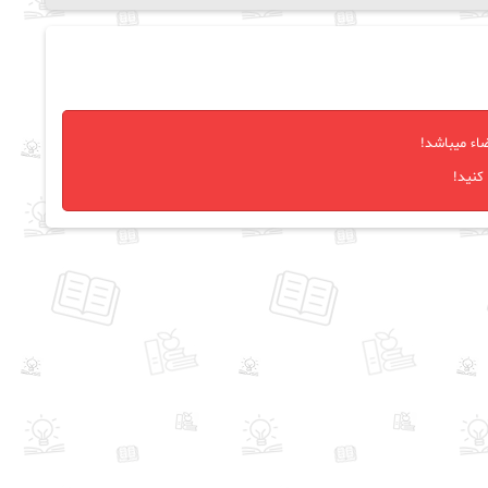
اء میباشد!
کنید!