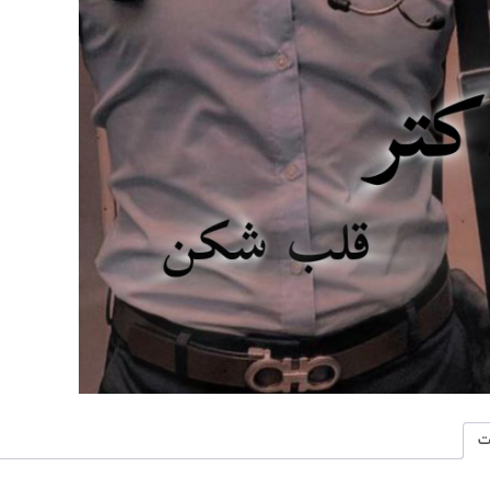
pdf
|
اثر
کاترین.
عدد
ت