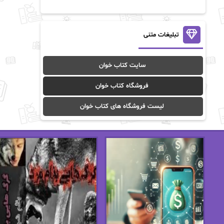
آن ماری سلینکو
آنا تاد
آنالیا
آوا
تبلیغات متنی
آوا موسوی
آیدا (Aixi)
سایت کتاب خوان
آیدا باقری
آیسان صادقی
فروشگاه کتاب خوان
ا_اصغر زاده
ا_اصغرزاده
لیست فروشگاه های کتاب خوان
اریک مورگنشترن
از نیلوفر لاری
استفانی مهیر
استل مسکم
اسما کافی
اصغر زاده
افسانه سماوات
اکرم محمدی
ال جی اسمیت
الف صاد