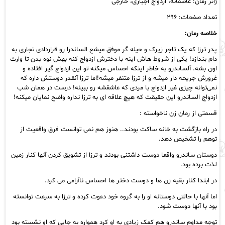
ژانر رمان: عاشقانه، ازدواج اجباری، خارجی
عدد
تعداد صفحات: ۲۹۶
خلاصه رمان:
پدر ترزا که یک تاجر زیرک و حیله گر موفق میشع الساندرا رو قراردادی تجاری به
دام بندازد! یکی از شروط هاش اینه با دخترش ازدواج کنه بهش نوه بدن تا وارث
اون بشه. آلساندرو به خاطر اینکه احساس میکنه تو این ازدواج گیر افتاده و
غرورش جریحه دار میشه و از ترزا متنفر میشه!اما ترزا آنقدر دوستش داره که
نمی‌توانه چیزی غیر ازدواج با مردی که عاشقشه رو ببینه! درست در همان شب
ازدواج الساندرو این حقیقت که هیچ علاقه ای به ترزا نداره واضح نمایان میکنه!
قسمتی از رمان زن ناخواسته :
در راه بازگشت به خانه ساکت بودند.. هنوز هم نمی توانست فرق واقعیت از
توهم را تشخیص دهد.
دوستان ساندرو واقعا دوست داشتنی بودند و ترزا از تشویق کردن آنها کنار زمین
لذت برده بود.
در ابتدا کنار بقیه زن ها و دوست دختر ها احساس ناآرامی می کرد.
اما آنها با حالتی دوستانه او را به گروه خود دعوت کرده و ترزا به سرعت توانسته
بود با آنها دوست شود.
توجه مداوم ساندرو هم کمک زیادی به او کرد همواره به جایی که او نشسته بود