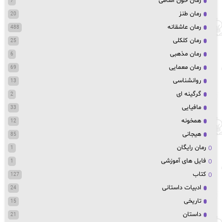
رمان خون اشامی
7
رمان طنز
20
رمان عاشقانه
488
رمان کلکلی
25
رمان مذهبی
6
رمان معمایی
69
روانشناسی
13
گرگینه ای
2
مافیایی
33
همخونه
12
هیجانی
85
رمان رایگان
1
فایل های آموزشی
1
کتاب
127
ادبیات داستانی
24
تاریخی
15
داستان
21