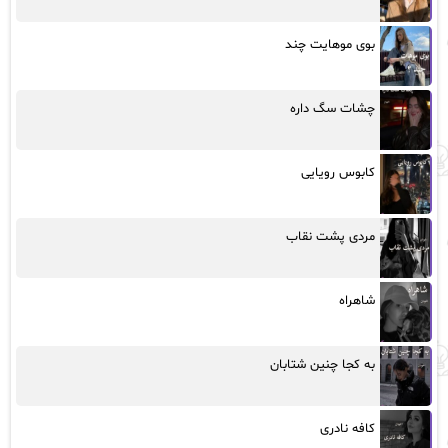
بوی موهایت چند
چشات سگ داره
کابوس رویایی
مردی پشت نقاب
شاهراه
به کجا چنین شتابان
کافه نادری