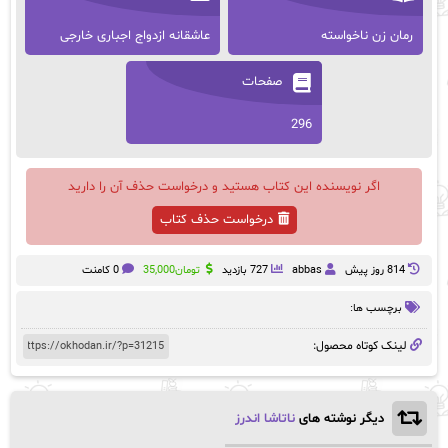
رمان زن ناخواسته
عاشقانه ازدواج اجباری خارجی
صفحات
296
اگر نویسنده این کتاب هستید و درخواست حذف آن را دارید
درخواست حذف کتاب
814 روز پيش
abbas
727 بازدید
تومان
35,000
0 کامنت
برچسب ها:
لینک کوتاه محصول:
دیگر نوشته های
ناتاشا اندرز