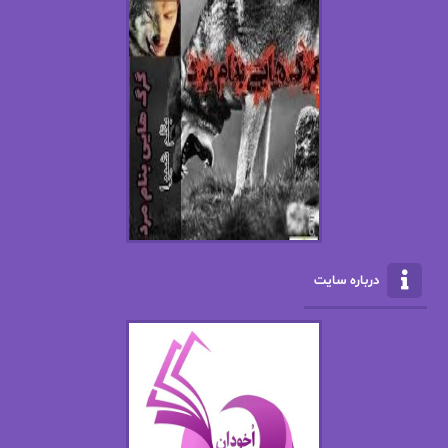
استفانی مهیر
استل مسکم
اسما کافی
اصغر زاده
افسانه سماوات
اکرم محمدی
ال جی اسمیت
الف صاد
الکسا ریلی
الکساندر دوما
الناز بوذرجمهری
الناز پاکپور‌
الناز محمدی
الهه
درباره سایت
الهه محمدی
الی مارتینز
اما دون اهو
امیر فرهی
ان اچ کلاین بام
باران
بهار
بهار سلطانی