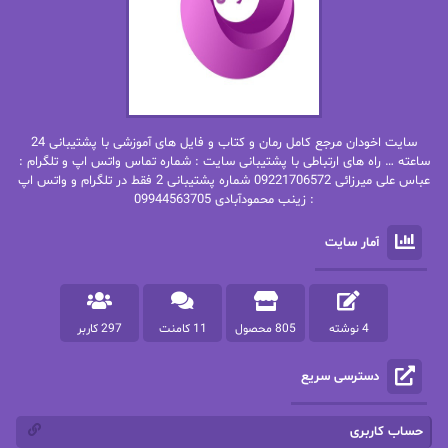
بهاره حسنی
بهاره شیرازی
بهاره غفرانی
بهاره.م
بهنام رستاقی
بیتا فرخی
سایت اخودان مرجع کامل رمان و کتاب و فایل های آموزشی با پشتیبانی 24
پاتریشیا ویلسون
پرتو فرهمند
ساعته … راه های ارتباطی با پشتیبانی سایت : شماره تماس واتس اپ و تلگرام :
عباس علی میرزائی 09221706572 شماره پشتیبانی 2 فقط در تلگرام و واتس اپ
: زینب محمودآبادی 09944563705
پرستو
پرستو اسحقی
آمار سایت
پرستو مهاجر
پرستو_س
پرنیا tkd
پرهام رسولی
4 نوشته
805 محصول
11 کامنت
297 کاربر
پروانه قدیمی
پروانه محمدی
دسترسی سریع
پریسا شکور(طوفان خاموش)
پگاه رستمی فرد
پنلوپه اسکای
پنلوپه داگلاس
حساب کاربری