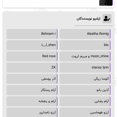
آرشیو نویسندگان
Behnam r
Aleatha Romig
L_J_shen
bts
moon_shine و مریم ثروت
Red rose
ZK
stacey lynn
آتوسا ریگی
آذر یوسفی
آذین بانو
آرام رستگار
آرام رضایی
آرام و بنفشه
آرزو طهماسبی
آرزو نامداری