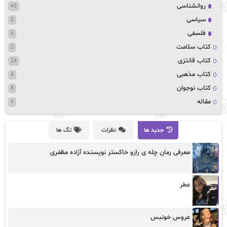
روانشناسی
43
سیاسی
3
فلسفی
6
کتاب سلامت
2
کتاب قانتزی
24
کتاب مذهبی
4
کتاب نوجوان
8
مقاله
4
جدید ها
نظرات
تگ ها
معرفی رمان چله ی رازو خاکستر نویسنده آزاده مظفری
عطر
عروس خونبس