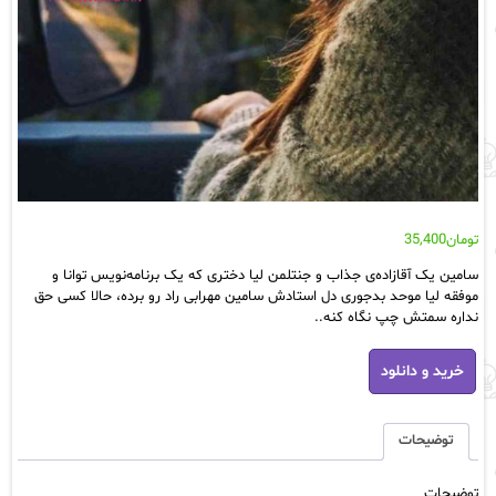
تومان
35,400
سامین یک آقازاده‌ی جذاب و جنتلمن لیا دختری که یک برنامه‌نویس توانا و
موفقه لیا موحد بدجوری دل استادش سامین مهرابی راد رو برده، حالا کسی حق
نداره سمتش چپ نگاه کنه..
دانلود
خرید و دانلود
رمان
سدم
از
نویسنده
توضیحات
کیوان
عزیزی
توضیحات