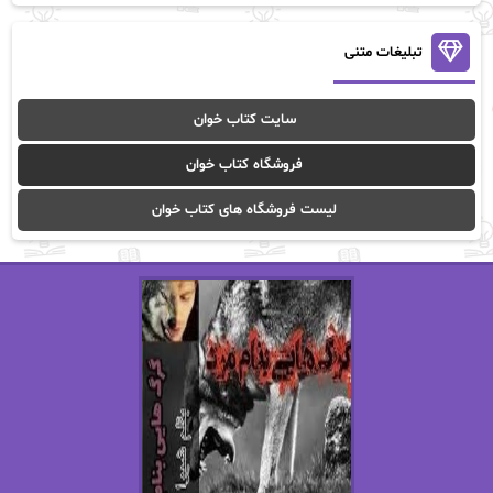
آن ماری سلینکو
آنا تاد
آنالیا
آوا
تبلیغات متنی
آوا موسوی
آیدا (Aixi)
سایت کتاب خوان
آیدا باقری
آیسان صادقی
فروشگاه کتاب خوان
ا_اصغر زاده
ا_اصغرزاده
لیست فروشگاه های کتاب خوان
اریک مورگنشترن
از نیلوفر لاری
استفانی مهیر
استل مسکم
اسما کافی
اصغر زاده
افسانه سماوات
اکرم محمدی
ال جی اسمیت
الف صاد
الکسا ریلی
الکساندر دوما