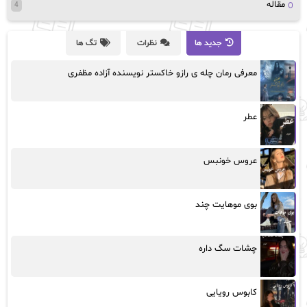
مقاله
4
جدید ها
نظرات
تگ ها
معرفی رمان چله ی رازو خاکستر نویسنده آزاده مظفری
عطر
عروس خونبس
بوی موهایت چند
چشات سگ داره
کابوس رویایی