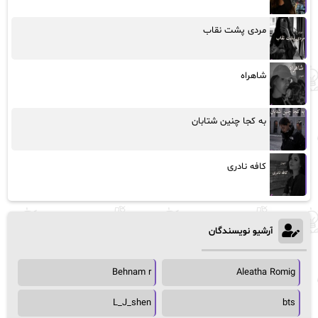
مردی پشت نقاب
شاهراه
به کجا چنین شتابان
کافه نادری
آرشیو نویسندگان
Behnam r
Aleatha Romig
L_J_shen
bts