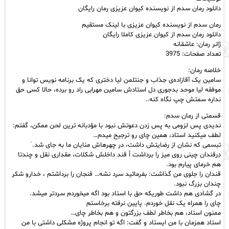
رمان
دانلود رمان سدم از نویسنده کیوان عزیزی رمان رایگان
رایگان
عدد
رمان سدم از نویسنده کیوان عزیزی با لینک مستقیم
دانلود رمان سدم از کیوان عزیزی کاملا رایگان
ژانر رمان: عاشقانه
تعداد صفحات: 3975
خلاصه رمان:
سامین یک آقازاده‌ی جذاب و جنتلمن لیا دختری که یک برنامه‌ نویس توانا و
موفقه لیا موحد بدجوری دل استادش سامین مهرابی راد رو برده، حالا کسی حق
نداره سمتش چپ نگاه کنه..
قسمتی از رمان سدم:
ندیدی پس لزومی به پس زدن دعوتش نبود با مؤدبانه ترین لحن ممکن، گفتم:
لطف میکنید استاد، همین چای رو ترجیح میدم…
تبسمی که نشان از رضایتش داشت، در چهرهاش منایان ما به جای شد. َ
دِرقندان چینی روی میز را برداشت اّ قند داخلش شکلات، مقداری نقل و چندتا
هم خرمای پیارم بود.
قندان را جلوی من گذاشت: بفرمائید سرد نشه… فنجان را برداشتم ، خدارو شکر
چندان بزرگ نبود.
در گشادی هم داشت طوریکه حق با استاد بود اگه میخوردم سردتر میشد.
چای را همراه یک نقل خوردم. پایین نرفته برخاستم
ممنون استاد، هم بخاطر لطف بزرگتون و هم بخاطر چای…
استاد همزمان با من ایستاد و گفت: اگه تو انجام پروژه مشکلی داشتی با من