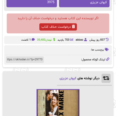
کیوان عزیزی
3975
اگر نویسنده این کتاب هستید و درخواست حذف آن را دارید
درخواست حذف کتاب
837 روز پيش
abbas
703 بازدید
تومان
35,400
1 کامنت
برچسب ها:
لینک کوتاه محصول:
دیگر نوشته های
کیوان عزیزی