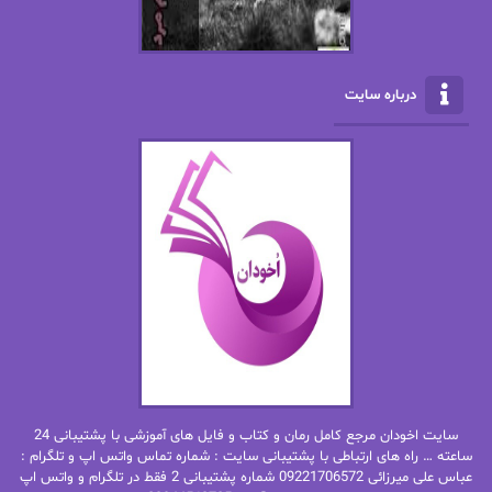
الناز بوذرجمهری
الناز پاکپور‌
الناز محمدی
الهه
درباره سایت
الهه محمدی
الی مارتینز
اما دون اهو
امیر فرهی
ان اچ کلاین بام
باران
بهار
بهار سلطانی
بهاره حسنی
بهاره شیرازی
بهاره غفرانی
بهاره.م
بهنام رستاقی
بیتا فرخی
سایت اخودان مرجع کامل رمان و کتاب و فایل های آموزشی با پشتیبانی 24
پاتریشیا ویلسون
پرتو فرهمند
ساعته … راه های ارتباطی با پشتیبانی سایت : شماره تماس واتس اپ و تلگرام :
عباس علی میرزائی 09221706572 شماره پشتیبانی 2 فقط در تلگرام و واتس اپ