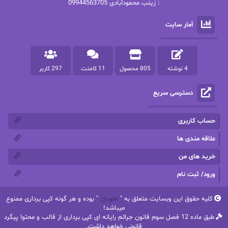
: زینب محمودآبادی 09944563705
پرستو
پرستو اسحقی
آمار سایت
پرستو مهاجر
پرستو_س
پرنیا tkd
پرهام رسولی
4 نوشته
805 محصول
11 کامنت
297 کاربر
پروانه قدیمی
پروانه محمدی
دسترسی سریع
پریسا شکور(طوفان خاموش)
پگاه رستمی فرد
پنلوپه اسکای
پنلوپه داگلاس
حساب کاربری
پنلوپه وارد
پونه سعیدی
علاقه مندی ها
خرید های من
تاران
ترانه بانو
ورود/ ثبت نام
ترنم.25
تیلور
کلیه حقوق این وبسایت متعلق به "
اخودان
" بوده و هر گونه کپی برداری ممنوع
ثمین سرابی
جان فاولز
میباشد!
طبق ماده 12 فصل سوم قانون جرائم رایانه ای کپی برداری از قالب و محتوا پیگرد
جان گرین
جرج.آر.آر.مارتین
قانونی خواهد داشت.