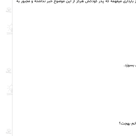
 بارداری میفهمه که پدر کودکش هرگز از این موضوع خبر نداشته و مجبور به
 بسوزد.
انم بهجت؟