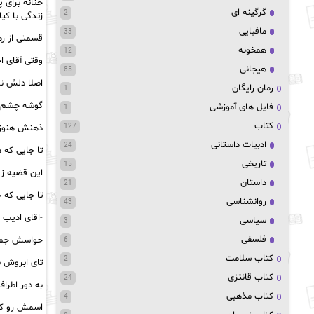
حنانه برای 
گرگینه ای
2
زندگی با کی
مافیایی
33
قسمتی از رم
همخونه
12
وقتی آقای ا
هیجانی
85
اصلا دلش ن
رمان رایگان
1
گوشه چشم ه
فایل های آموزشی
1
کتاب
ذهنش هنوز م
127
ادبیات داستانی
24
تا جایی که 
تاریخی
15
این قضیه زی
داستان
21
تا جایی که 
روانشناسی
43
-اقای ادیب ب
سیاسی
3
فلسفی
حواسش جمع 
6
کتاب سلامت
2
تای ابروش با
کتاب قانتزی
24
به دور اطرا
کتاب مذهبی
4
اسمش رو کمی