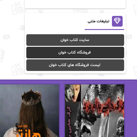
آن ماری سلینکو
آنا تاد
آنالیا
آوا
تبلیغات متنی
آوا موسوی
آیدا (Aixi)
سایت کتاب خوان
آیدا باقری
آیسان صادقی
فروشگاه کتاب خوان
ا_اصغر زاده
ا_اصغرزاده
لیست فروشگاه های کتاب خوان
اریک مورگنشترن
از نیلوفر لاری
استفانی مهیر
استل مسکم
اسما کافی
اصغر زاده
افسانه سماوات
اکرم محمدی
ال جی اسمیت
الف صاد