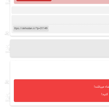
اء میباشد!
کنید!