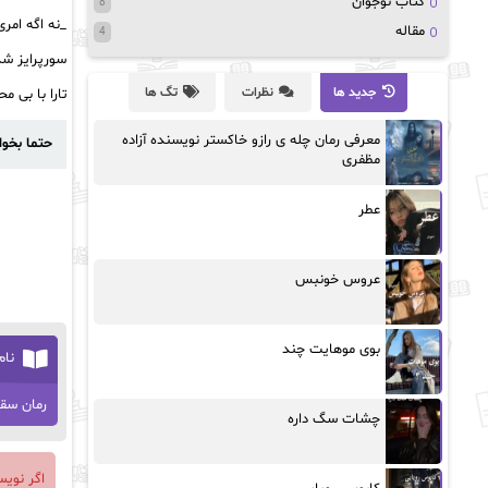
کتاب نوجوان
8
_نه اگه امری
مقاله
4
سورپرایز شد
جدید ها
نظرات
تگ ها
تارا با بی م
معرفی رمان چله ی رازو خاکستر نویسنده آزاده
حتما بخوا
مظفری
عطر
عروس خونبس
بوی موهایت چند
نام
رمان سقو
چشات سگ داره
اگر نوی