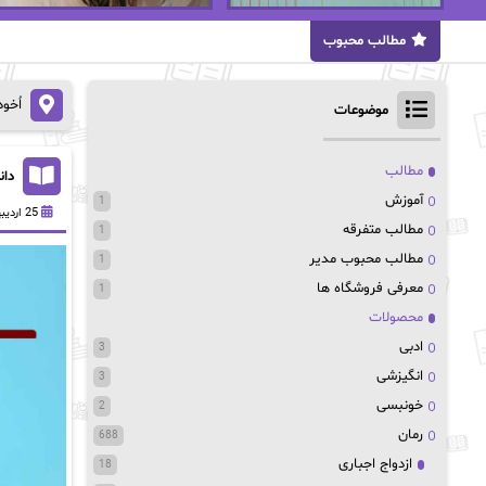
مطالب محبوب
اُخو
موضوعات
مطالب
دان
آموزش
1
25 اردیبهشت 1403
مطالب متفرقه
1
مطالب محبوب مدیر
1
معرفی فروشگاه ها
1
محصولات
ادبی
3
انگیزشی
3
خونبسی
2
رمان
688
ازدواج اجباری
18