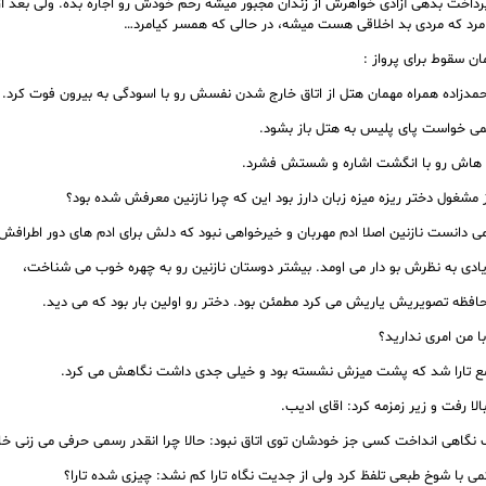
پرداخت بدهی آزادی خواهرش از زندان مجبور میشه رحم خودش رو اجاره بده. ولی بعد از
امرد که مردی بد اخلاقی هست میشه، در حالی که همسر کیامرد…
ان سقوط برای پرواز :
حمدزاده همراه مهمان هتل از اتاق خارج شدن نفسش رو با اسودگی به بیرون فوت کرد.
می خواست پای پلیس به هتل باز بشود.
اش رو با انگشت اشاره و شستش فشرد.
شغول دختر ریزه میزه زبان دارز بود این که چرا نازنین معرفش شده بود؟
می دانست نازنین اصلا ادم مهربان و خیرخواهی نبود که دلش برای ادم های دور اطرافش
ادی به نظرش بو دار می اومد. بیشتر دوستان نازنین رو به چهره خوب می شناخت،
حافظه تصویریش یاریش می کرد مطمئن بود. دختر رو اولین بار بود که می دید.
ا من امری ندارید؟
تارا شد که پشت میزش نشسته بود و خیلی جدی داشت نگاهش می کرد.
لا رفت و زیر زمزمه کرد: اقای ادیب.
ف نگاهی انداخت کسی جز خودشان توی اتاق نبود: حالا چرا انقدر رسمی حرفی می زنی خ
 با شوخ طبعی تلفظ کرد ولی از جدیت نگاه تارا کم نشد: چیزی شده تارا؟