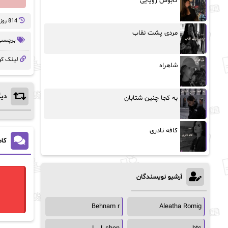
کابوس رویایی
814 روز پيش
مردی پشت نقاب
برچسب 
لینک کو
شاهراه
دیگ
به کجا چنین شتابان
کافه نادری
کام
آرشیو نویسندگان
Behnam r
Aleatha Romig