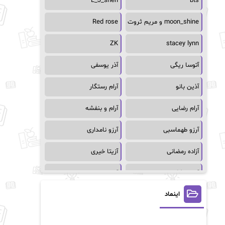
L_J_shen
bts
moon_shine و مریم ثروت
Red rose
ZK
stacey lynn
آتوسا ریگی
آذر یوسفی
آذین بانو
آرام رستگار
آرام رضایی
آرام و بنفشه
آرزو طهماسبی
آرزو نامداری
آزاده رمضانی
آزیتا خیری
آسمان64
آسمان۶۵
اینماد
آسیه احمدی
آگاتا کریستی
آلیس فینی
آمنه قیصری