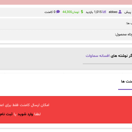
abbas
1,015 بازدید
تومان
44,300
0 کامنت
ها:
تاه محصول:
ر نوشته های
افسانه سماوات
نت ها
امکان ارسال کامنت فقط برای اعض
لطفا
وارد شوید
یا
ثبت نام