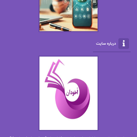
الکسا ریلی
الکساندر دوما
الناز بوذرجمهری
الناز پاکپور‌
الناز محمدی
الهه
درباره سایت
الهه محمدی
الی مارتینز
اما دون اهو
امیر فرهی
ان اچ کلاین بام
باران
بهار
بهار سلطانی
بهاره حسنی
بهاره شیرازی
بهاره غفرانی
بهاره.م
بهنام رستاقی
بیتا فرخی