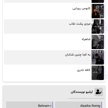
کابوس رویایی
مردی پشت نقاب
شاهراه
به کجا چنین شتابان
کافه نادری
آرشیو نویسندگان
Behnam r
Aleatha Romig