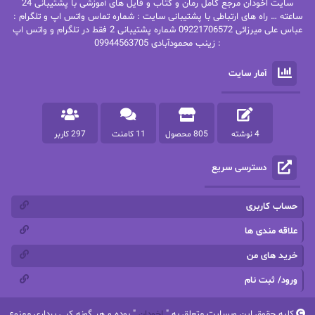
سایت اخودان مرجع کامل رمان و کتاب و فایل های آموزشی با پشتیبانی 24
پاتریشیا ویلسون
پرتو فرهمند
ساعته … راه های ارتباطی با پشتیبانی سایت : شماره تماس واتس اپ و تلگرام :
عباس علی میرزائی 09221706572 شماره پشتیبانی 2 فقط در تلگرام و واتس اپ
: زینب محمودآبادی 09944563705
پرستو
پرستو اسحقی
آمار سایت
پرستو مهاجر
پرستو_س
پرنیا tkd
پرهام رسولی
4 نوشته
805 محصول
11 کامنت
297 کاربر
پروانه قدیمی
پروانه محمدی
دسترسی سریع
پریسا شکور(طوفان خاموش)
پگاه رستمی فرد
پنلوپه اسکای
پنلوپه داگلاس
حساب کاربری
پنلوپه وارد
پونه سعیدی
علاقه مندی ها
خرید های من
تاران
ترانه بانو
ورود/ ثبت نام
ترنم.25
تیلور
کلیه حقوق این وبسایت متعلق به "
اخودان
" بوده و هر گونه کپی برداری ممنوع