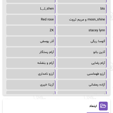
L_J_shen
bts
moon_shine و مریم ثروت
Red rose
ZK
stacey lynn
آتوسا ریگی
آذر یوسفی
آذین بانو
آرام رستگار
آرام رضایی
آرام و بنفشه
آرزو طهماسبی
آرزو نامداری
آزاده رمضانی
آزیتا خیری
آسمان64
آسمان۶۵
اینماد
آسیه احمدی
آگاتا کریستی