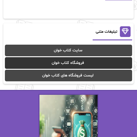
آلیس فینی
آمنه قیصری
آن ماری سلینکو
آنا تاد
آنالیا
آوا
تبلیغات متنی
آوا موسوی
آیدا (Aixi)
سایت کتاب خوان
آیدا باقری
آیسان صادقی
فروشگاه کتاب خوان
ا_اصغر زاده
ا_اصغرزاده
لیست فروشگاه های کتاب خوان
اریک مورگنشترن
از نیلوفر لاری
استفانی مهیر
استل مسکم
اسما کافی
اصغر زاده
افسانه سماوات
اکرم محمدی
ال جی اسمیت
الف صاد