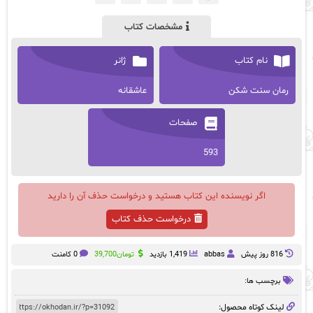
مشخصات کتاب
نام کتاب
ژانر
رمان سنت شکن
عاشقانه
صفحات
593
اگر نویسنده این کتاب هستید و درخواست حذف آن را دارید
درخواست حذف کتاب
816 روز پيش
abbas
1,419 بازدید
تومان
39,700
0 کامنت
برچسب ها:
لینک کوتاه محصول: