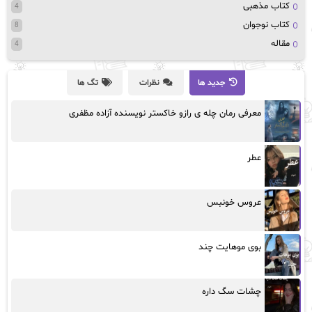
کتاب مذهبی
4
کتاب نوجوان
8
مقاله
4
جدید ها
نظرات
تگ ها
معرفی رمان چله ی رازو خاکستر نویسنده آزاده مظفری
عطر
عروس خونبس
بوی موهایت چند
چشات سگ داره