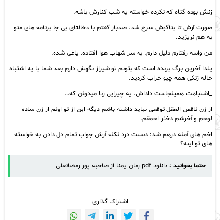
زنش بوده گناه که نکرده خواسته یه شب کنارش باشه.
صورت آرش تا بناگوش سرخ شد: صدبار گفتم با دخالتای بی جا برنامه های منو
به هم نریزید.
من واسه رفتارم دلیل دارم. به سر شهاب هوا افتاده. یاغی شده.
یلدا آخرین برگ برنده است که بتونم تو شیراز نگهش دارم بعد شما با یه اشتباه
خاله زنکی همه چیو خراب کردید.
_اشتباهت همینجاست داداش. یه چیزایی زنا میدونن که…
از زن ناقص العقل توقعی نباید داشته باشم دیگه این از تو اونم از زن ساده
لوحم و آخرشم دختر احمقم.
اخم های آمنه درهم شد: دستت درد نکنه آرش جواب تمام دل دادن به خواسته
های تو اینه؟
حتما بخوانید :
دانلود pdf رمان یمنا از صاحبه پور رمضانعلی
اشتراک گذاری