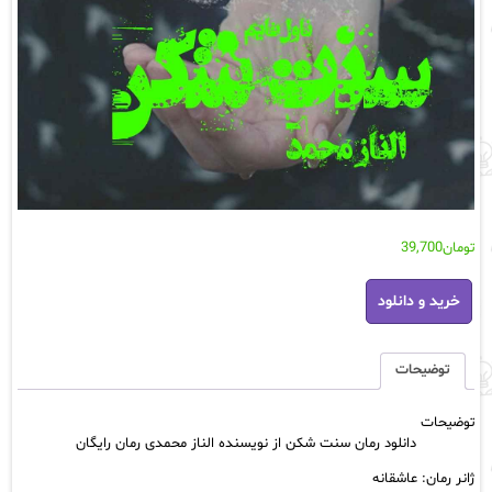
تومان
39,700
دانلود
خرید و دانلود
رمان
سنت
شکن
از
توضیحات
نویسنده
الناز
توضیحات
محمدی
دانلود رمان سنت شکن از نویسنده الناز محمدی رمان رایگان
رمان
رایگان
ژانر رمان: عاشقانه
عدد