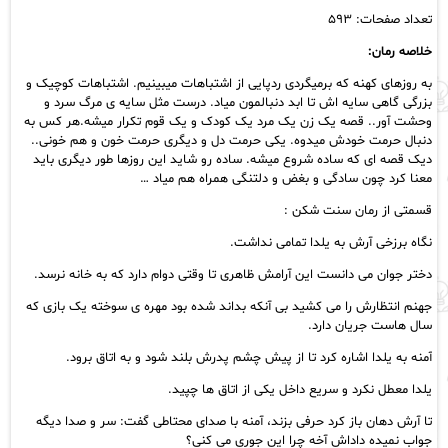
تعداد صفحات: ۵۹۳
خلاصه رمان:
به روزهای کهنه که برمیگردی ردپایی از اشتباهات میبینیم. اشتباهات کوچیک و
بزرگی گاهی سایه اش تا ابد دنبالمون میاد. درست مثل سایه ی مرگ سرد و
وحشت آور.. قصه یک زن یک مرد یک کودک و یک قوم تکرار میشه.هر کس به
دنبال حرمت خودش میدوه‌. یکی حرمت دل و دیگری حرمت خون و هم خونی..
دیک قصه ای که ساده شروع میشه. ساده رو شاید این روزها طور دیگری باید
معنا کرد چون سادگی و بغض و دلتنگی همراه هم میاد …
قسمتی از رمان سنت شکن :
نگاه برزخی آرش به یلدا تمامی نداشت.
دختر جوان می دانست این آرامش ظاهری تا وقتی دوام دارد که به خانه نرسد.
جهنم انتظارش را می کشید بی آنکه بداند شده بود مهره ی سوخته یک بازی که
سال هاست جریان دارد.
آمنه به یلدا اشاره کرد تا از پیش چشم پدرش بلند شود و به اتاق برود.
یلدا معطل نکرد و سریع داخل یکی از اتاق ها چپید.
تا آرش دهان باز کرد حرفی بزند، آمنه با صدای محتاطی گفت: سر و صدا دیگه
جواب نمیده داداش آخه چرا این جوری می کنی؟