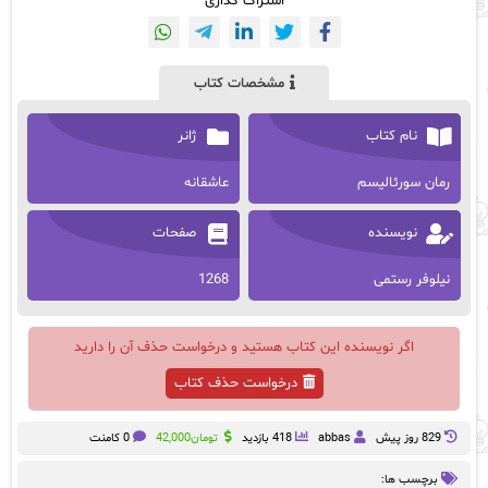
اشتراک گذاری
مشخصات کتاب
نام کتاب
ژانر
رمان سورئالیسم
عاشقانه
نویسنده
صفحات
نیلوفر رستمی
1268
اگر نویسنده این کتاب هستید و درخواست حذف آن را دارید
درخواست حذف کتاب
829 روز پيش
abbas
418 بازدید
تومان
42,000
0 کامنت
برچسب ها: