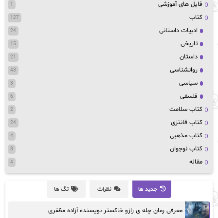
فایل های آموزشی
1
کتاب
127
ادبیات داستانی
24
تاریخی
15
داستان
21
روانشناسی
43
سیاسی
3
فلسفی
6
کتاب سلامت
2
کتاب قانتزی
24
کتاب مذهبی
4
کتاب نوجوان
8
مقاله
4
جدید ها
نظرات
تگ ها
معرفی رمان چله ی رازو خاکستر نویسنده آزاده مظفری