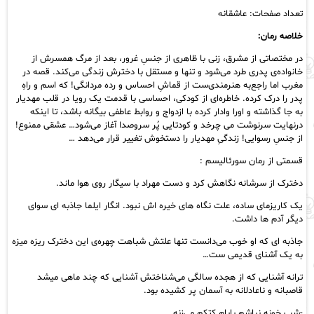
تعداد صفحات: عاشقانه
خلاصه رمان:
در مختصاتی از مشرق، زنی با ظاهری از جنسِ غرور، بعد از مرگ همسرش از
خانواده‌ی پدری طرد می‌شود و تنها و مستقل با دخترش زندگی می‌کند. قصه در
مغرب اما راجع‌به هنرمندی‌ست از قماشِ احساس و رده‌ مردانگی! که اسم و راهِ
پدر را درک کرده. خاطره‌ای از کودکی، احساسی با قدمت یک رویا در قلب مهدیار
به جا گذاشته و اورا وادار کرده با ازدواج‌ و روابط عاطفی بیگانه باشد، تا اینکه
درنهایت سرنوشت می‌ چرخد و کودتایی پُر سروصدا آغاز می‌شود… عشقی ممنوع!
از جنسِ رسوایی! زندگیِ مهدیار را دستخوش تغییر قرار می‌دهد …
قسمتی از رمان سورئالیسم :
دخترک از سرشانه نگاهش کرد و دست مهراد با سیگار روی هوا ماند.
یک کاریزمای ساده، علت نگاه های خیره اش نبود. انگار ایلما جاذبه ای سوای
دیگر آدم ها داشت.
جاذبه ای که او خوب می‌دانست تنها علتش شباهت چهره‌ی این دخترک ریزه میزه
به یک آشنای قدیمی ست…
ترانه آشنایی که از هجده سالگی می‌شناختش آشنایی که چند ماهی میشد
قاصبانه و ناعادلانه به آسمان پر کشیده بود.
-شب خونه نباشم بابام کتکم می‌زنه.