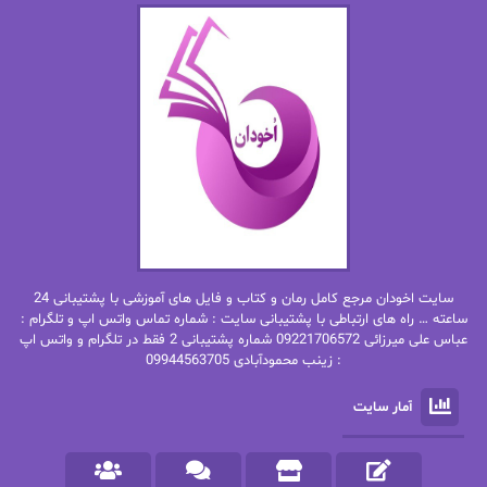
اما دون اهو
امیر فرهی
ان اچ کلاین بام
باران
بهار
بهار سلطانی
بهاره حسنی
بهاره شیرازی
بهاره غفرانی
بهاره.م
بهنام رستاقی
بیتا فرخی
سایت اخودان مرجع کامل رمان و کتاب و فایل های آموزشی با پشتیبانی 24
پاتریشیا ویلسون
پرتو فرهمند
ساعته … راه های ارتباطی با پشتیبانی سایت : شماره تماس واتس اپ و تلگرام :
عباس علی میرزائی 09221706572 شماره پشتیبانی 2 فقط در تلگرام و واتس اپ
: زینب محمودآبادی 09944563705
پرستو
پرستو اسحقی
آمار سایت
پرستو مهاجر
پرستو_س
پرنیا tkd
پرهام رسولی