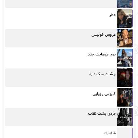
عطر
عروس خونبس
بوی موهایت چند
چشات سگ داره
کابوس رویایی
مردی پشت نقاب
شاهراه