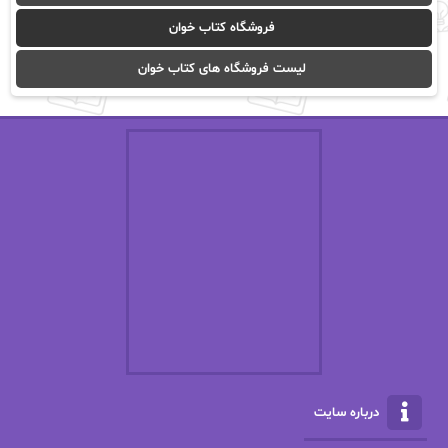
آیدا باقری
آیسان صادقی
فروشگاه کتاب خوان
ا_اصغر زاده
ا_اصغرزاده
لیست فروشگاه های کتاب خوان
اریک مورگنشترن
از نیلوفر لاری
استفانی مهیر
استل مسکم
اسما کافی
اصغر زاده
افسانه سماوات
اکرم محمدی
ال جی اسمیت
الف صاد
الکسا ریلی
الکساندر دوما
الناز بوذرجمهری
الناز پاکپور‌
الناز محمدی
الهه
درباره سایت
الهه محمدی
الی مارتینز