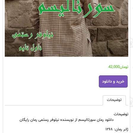
تومان
42,000
دانلود
خرید و دانلود
رمان
سورئالیسم
از
نویسنده
توضیحات
نیلوفر
رستمی
توضیحات
رمان
دانلود رمان سورئالیسم از نویسنده نیلوفر رستمی رمان رایگان
رایگان
عدد
ژانر رمان: ۱۲۶۸