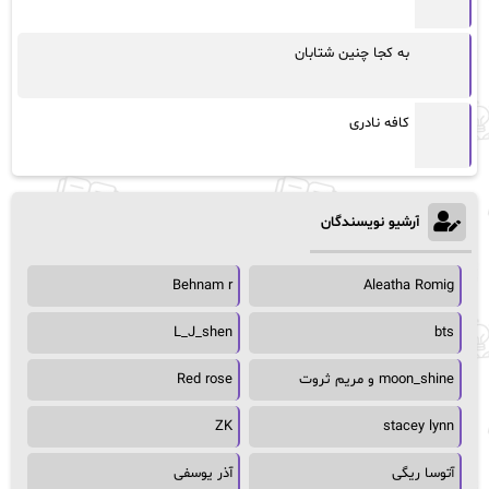
به کجا چنین شتابان
کافه نادری
آرشیو نویسندگان
Behnam r
Aleatha Romig
L_J_shen
bts
moon_shine و مریم ثروت
Red rose
ZK
stacey lynn
آتوسا ریگی
آذر یوسفی