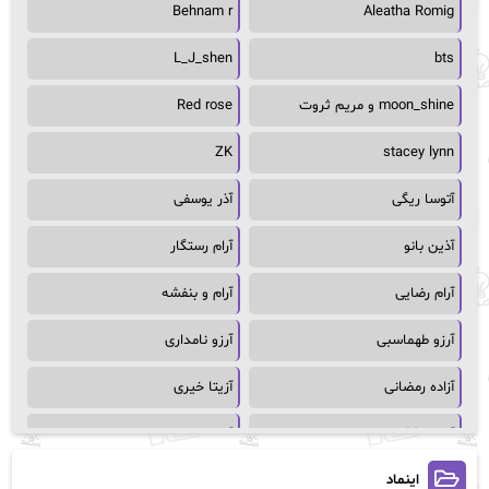
Behnam r
Aleatha Romig
L_J_shen
bts
moon_shine و مریم ثروت
Red rose
ZK
stacey lynn
آتوسا ریگی
آذر یوسفی
آذین بانو
آرام رستگار
آرام رضایی
آرام و بنفشه
آرزو طهماسبی
آرزو نامداری
آزاده رمضانی
آزیتا خیری
آسمان64
آسمان۶۵
اینماد
آسیه احمدی
آگاتا کریستی