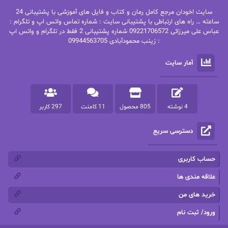
سایت اخودان مرجع کامل رمان و کتاب و فایل های آموزشی با پشتیبانی 24
پاتریشیا ویلسون
پرتو فرهمند
ساعته … راه های ارتباطی با پشتیبانی سایت : شماره تماس واتس اپ و تلگرام :
عباس علی میرزائی 09221706572 شماره پشتیبانی 2 فقط در تلگرام و واتس اپ
: زینب محمودآبادی 09944563705
پرستو
پرستو اسحقی
آمار سایت
پرستو مهاجر
پرستو_س
پرنیا tkd
پرهام رسولی
4 نوشته
805 محصول
11 کامنت
297 کاربر
پروانه قدیمی
پروانه محمدی
دسترسی سریع
پریسا شکور(طوفان خاموش)
پگاه رستمی فرد
پنلوپه اسکای
پنلوپه داگلاس
حساب کاربری
پنلوپه وارد
پونه سعیدی
علاقه مندی ها
خرید های من
تاران
ترانه بانو
ورود/ ثبت نام
ترنم.25
تیلور