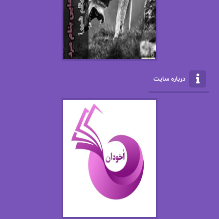
ال جی اسمیت
الف صاد
الکسا ریلی
الکساندر دوما
الناز بوذرجمهری
الناز پاکپور‌
الناز محمدی
الهه
درباره سایت
الهه محمدی
الی مارتینز
اما دون اهو
امیر فرهی
ان اچ کلاین بام
باران
بهار
بهار سلطانی
بهاره حسنی
بهاره شیرازی
بهاره غفرانی
بهاره.م
بهنام رستاقی
بیتا فرخی