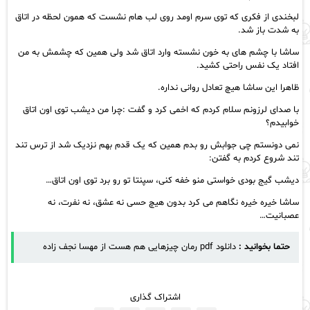
لبخندی از فکری که توی سرم اومد روی لب هام نشست که همون لحظه در اتاق
به شدت باز شد.
ساشا با چشم های به خون نشسته وارد اتاق شد ولی همین که چشمش به من
افتاد یک نفس راحتی کشید.
ظاهرا این ساشا هیچ تعادل روانی نداره.
با صدای لرزونم سلام کردم که اخمی کرد و گفت :چرا من دیشب توی اون اتاق
خوابیدم؟
نمی دونستم چی جوابش رو بدم همین که یک قدم بهم نزدیک شد از ترس تند
تند شروع کردم به گفتن:
دیشب گیج بودی خواستی منو خفه کنی، سپنتا تو رو برد توی اون اتاق…
ساشا خیره خیره نگاهم می کرد بدون هیچ حسی نه عشق، نه نفرت، نه
عصبانیت…
حتما بخوانید :
دانلود pdf رمان چیزهایی هم هست از مهسا نجف زاده
اشتراک گذاری