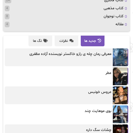
کتاب قانتزی
24
کتاب مذهبی
4
کتاب نوجوان
8
مقاله
4
جدید ها
نظرات
تگ ها
معرفی رمان چله ی رازو خاکستر نویسنده آزاده مظفری
عطر
عروس خونبس
بوی موهایت چند
چشات سگ داره