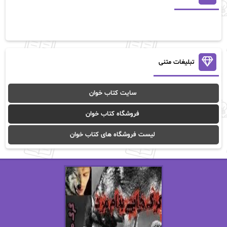
آلیس فینی
آمنه قیصری
آن ماری سلینکو
آنا تاد
آنالیا
آوا
تبلیغات متنی
آوا موسوی
آیدا (Aixi)
سایت کتاب خوان
آیدا باقری
آیسان صادقی
فروشگاه کتاب خوان
ا_اصغر زاده
ا_اصغرزاده
لیست فروشگاه های کتاب خوان
اریک مورگنشترن
از نیلوفر لاری
استفانی مهیر
استل مسکم
اسما کافی
اصغر زاده
افسانه سماوات
اکرم محمدی