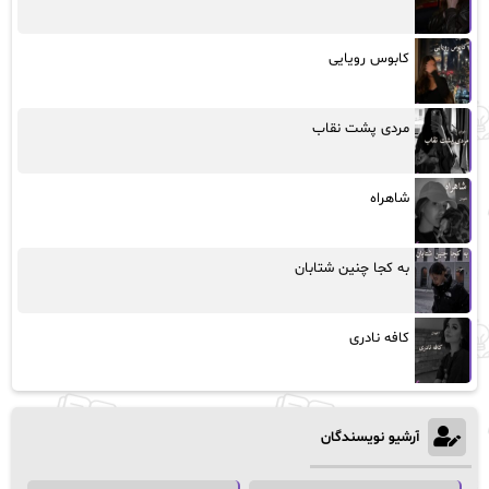
کابوس رویایی
مردی پشت نقاب
شاهراه
به کجا چنین شتابان
کافه نادری
آرشیو نویسندگان