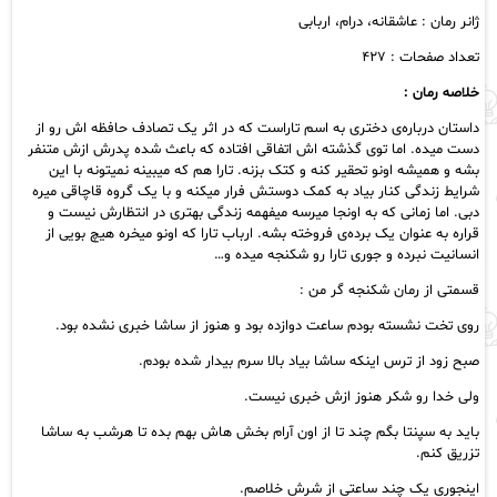
رایگان
ژانر رمان : عاشقانه، درام، اربابی
عدد
تعداد صفحات : ۴۲۷
خلاصه رمان :
داستان درباره‌ی دختری به اسم تاراست که در اثر یک تصادف حافظه اش رو از
دست میده. اما توی گذشته اش اتفاقی افتاده که باعث شده پدرش ازش متنفر
بشه و همیشه اونو تحقیر کنه و کتک بزنه. تارا هم که میبینه نميتونه با این
شرایط زندگی کنار بیاد به کمک دوستش فرار میکنه و با یک گروه قاچاقی میره
دبی. اما زمانی که به اونجا میرسه میفهمه زندگی بهتری در انتظارش نیست و
قراره به عنوان یک برده‌ی فروخته بشه. ارباب تارا که اونو میخره هیچ بویی از
انسانیت نبرده و جوری تارا رو شکنجه میده و…
قسمتی از رمان شکنجه گر من :
روی تخت نشسته بودم ساعت دوازده بود و هنوز از ساشا خبری نشده بود.
صبح زود از ترس اینکه ساشا بیاد بالا سرم بیدار شده بودم.
ولی خدا رو شکر هنوز ازش خبری نیست.
باید به سپنتا بگم چند تا از اون آرام بخش هاش بهم بده تا هرشب به ساشا
تزریق کنم.
اینجوری یک چند ساعتی از شرش خلاصم.