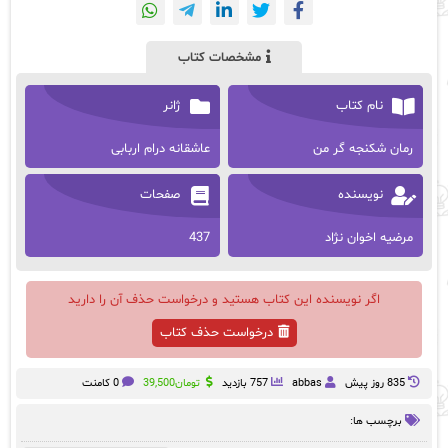
مشخصات کتاب
نام کتاب
ژانر
رمان شکنجه گر من
عاشقانه درام اربابی
نویسنده
صفحات
مرضیه اخوان نژاد
437
اگر نویسنده این کتاب هستید و درخواست حذف آن را دارید
درخواست حذف کتاب
835 روز پيش
abbas
757 بازدید
تومان
39,500
0 کامنت
برچسب ها: