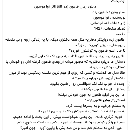
توضیحات
آوا
دانلود رمان طاعون‌ زده pdf |اثر آوا موسوی
موسوی
اسم رمان : طاعون زده
عدد
نویسنده : آوا موسوی
ژانر : عاشقانه، اجتماعی
تعداد صفحات: 1427
خلاصه :
طاعون زده روایتگر دختریه مثل همه دخترای دیگه. با یه زندگی آروم و بی دغدغه
و رویاهای صورتی کوچیک و بزرگ.
تا حالا اسم طاعون به گوشتون خورده؟
طاعون یه بیماریه. و حالا طاعون افتاده به جون تک تک اون آرزوها.
داستان ما درباره دختریه که مجبور میشه آرزوهای طاعون گرفته اش رو خودش با
دستای خودش بسوزونه.
حالا سال ها گذشته و کسی که روزی از مهم ترین داشته زندگیش بود، از میون
خاکستر آرزوهاش دوباره پیدا میشه.
اومده تا جواب تک تک سوالاتش رو از طنین بگیره.
بعد از سال ها طاعون برگشته.
اما این بار قراره طاعون به جون خودش بیفته!
قسمتی از رمان طاعون‌ زده :
به سمتم چرخید و به پسرها پشت کرد.
به میزم تکیه داد. دستی به صورتش کشید و سری تکان داد.
_ خوبم فرفری خانم. این یعنی نمیخواست بیش از این بحث را ادامه دهیم.
اخم کم رنگی کردم و برخلاف همیشه، این بار کمی سماجت به خرج دادم.
_ امیر! کمی به سمتم خم شد و تن صدایش را پایین آورد _ جون امیر؟