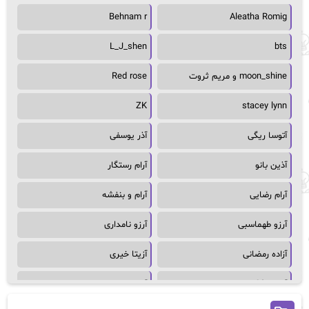
Behnam r
Aleatha Romig
L_J_shen
bts
moon_shine و مریم ثروت
Red rose
ZK
stacey lynn
آتوسا ریگی
آذر یوسفی
آذین بانو
آرام رستگار
آرام رضایی
آرام و بنفشه
آرزو طهماسبی
آرزو نامداری
آزاده رمضانی
آزیتا خیری
آسمان64
آسمان۶۵