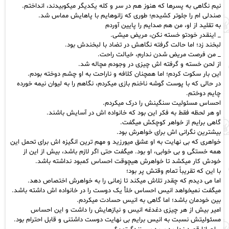
نیم نگاهی به پسرها که هنوز هم در سر و کله یکدیگر میکوبیدند، انداختم.
صندلی ام را جلوتر کشیدم؛ طوری که زانوهایم با پاهایش مماس شد.
به تقلید از او، من هم صدایم را پایین آوردم
_ اینقدر خودتو خسته نکن، مریض میشی.
لبخند زد؛ اما حالت گرفته نگاهش در تضاد با لبخندش بود.
_ من فرصت مریض شدن ندارم، خیالت راحت.
از لحن خسته و گرفته اش چیزی در وجودم مچاله شد.
این بار سکوت کردم؛ اما همچنان کلافه و ناراحت به او چشم دوخته بودم.
در حالی که با پوست گوشه ناخنم بازی میکردم، نگاهم را به لیوان نیمه خورده
چایم دوختم.
احساس مسئولیت سنگینش را درک میکردم.
او هر لحظه فقط به فکر این بود که خانواده اش در آسایش باشند.
گاهی برایم از خواهر کوچکش میگفت.
بیشترین نگرانی اش برای خواهرش بود.
خواهری که بی نهایت به او عشق میورزید و مهم ترین انگیزه اش برای تحمل این
همه خستگی و بی خوابی، او بود. میگفت حتی اگر لازم باشد، بیش از این از
خودش کار میکشد تا خواهرش هیچوقت احساس کمبود نداشته باشد.
با این که تقریباً تمام وقتش پر بود؛
اما می دیدم که چقدر تلاش میکند تا زمانی را به خواهرش اختصاص دهد.
میگفت نمیخواهد انیس احساس خلأ یک دوست را در خانواده اش داشته باشد.
بین خودمان باشد؛ اما گاهی به انیس حسادت میکردم.
امیر بیش از هر چیزی دغدغه انیس و نیازهایش را داشت و این احساس
مسئولیتش نسبت به انیس برایم بی نهایت دوست داشتنی و قابل احترام بود.