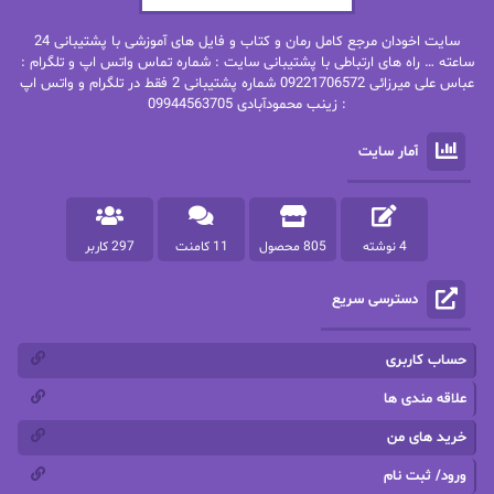
بهنام رستاقی
بیتا فرخی
سایت اخودان مرجع کامل رمان و کتاب و فایل های آموزشی با پشتیبانی 24
پاتریشیا ویلسون
پرتو فرهمند
ساعته … راه های ارتباطی با پشتیبانی سایت : شماره تماس واتس اپ و تلگرام :
عباس علی میرزائی 09221706572 شماره پشتیبانی 2 فقط در تلگرام و واتس اپ
: زینب محمودآبادی 09944563705
پرستو
پرستو اسحقی
آمار سایت
پرستو مهاجر
پرستو_س
پرنیا tkd
پرهام رسولی
4 نوشته
805 محصول
11 کامنت
297 کاربر
پروانه قدیمی
پروانه محمدی
دسترسی سریع
پریسا شکور(طوفان خاموش)
پگاه رستمی فرد
پنلوپه اسکای
پنلوپه داگلاس
حساب کاربری
پنلوپه وارد
پونه سعیدی
علاقه مندی ها
خرید های من
تاران
ترانه بانو
ورود/ ثبت نام
ترنم.25
تیلور