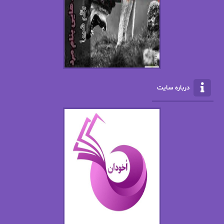
ال جی اسمیت
الف صاد
الکسا ریلی
الکساندر دوما
الناز بوذرجمهری
الناز پاکپور‌
الناز محمدی
الهه
درباره سایت
الهه محمدی
الی مارتینز
اما دون اهو
امیر فرهی
ان اچ کلاین بام
باران
بهار
بهار سلطانی
بهاره حسنی
بهاره شیرازی
بهاره غفرانی
بهاره.م