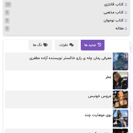
کتاب قانتزی
24
کتاب مذهبی
4
کتاب نوجوان
8
مقاله
4
جدید ها
نظرات
تگ ها
معرفی رمان چله ی رازو خاکستر نویسنده آزاده مظفری
عطر
عروس خونبس
بوی موهایت چند