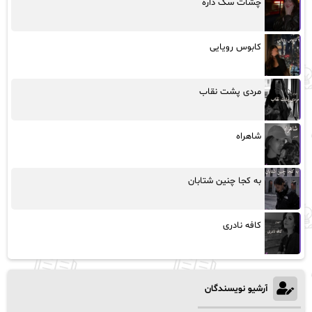
چشات سگ داره
کابوس رویایی
مردی پشت نقاب
شاهراه
به کجا چنین شتابان
کافه نادری
آرشیو نویسندگان