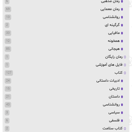
رمان مذهبی
6
رمان معمایی
69
روانشناسی
13
گرگینه ای
2
مافیایی
33
همخونه
12
هیجانی
85
رمان رایگان
1
فایل های آموزشی
1
کتاب
127
ادبیات داستانی
24
تاریخی
15
داستان
21
روانشناسی
43
سیاسی
3
فلسفی
6
کتاب سلامت
2