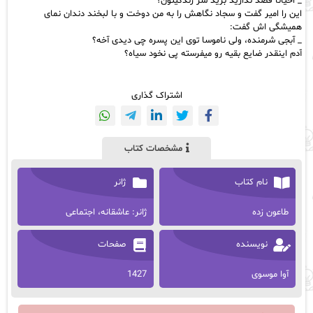
_ احیانا قصد ندارید برید سر زندگیتون؟
این را امیر گفت و سجاد نگاهش را به من دوخت و با لبخند دندان نمای
همیشگی اش گفت:
_ آبجی شرمنده، ولی ناموسا توی این پسره چی دیدی آخه؟
آدم اینقدر ضایع بقیه رو میفرسته پی نخود سیاه؟
اشتراک گذاری
مشخصات کتاب
نام کتاب
ژانر
طاعون زده
ژانر: عاشقانه، اجتماعی
نویسنده
صفحات
آوا موسوی
1427