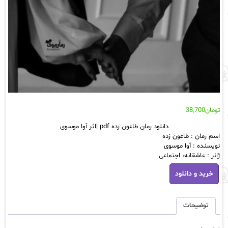
تومان
38,700
دانلود رمان طاعون‌ زده pdf |اثر آوا موسوی
اسم رمان : طاعون زده
نویسنده : آوا موسوی
ژانر : عاشقانه، اجتماعی
دانلود
خرید و دانلود
رمان
طاعون‌
زده
pdf
توضیحات
|
اثر