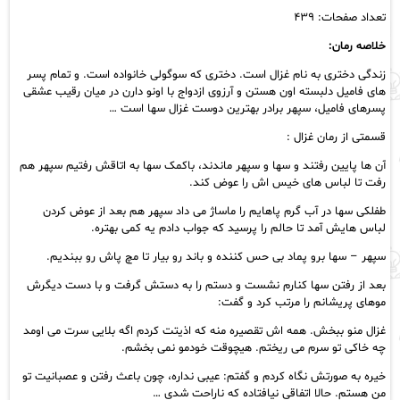
تعداد صفحات: ۴۳۹
خلاصه رمان:
زندگی دختری به نام غزال است. دختری که سوگولی خانواده است. و تمام پسر
های فامیل دلبسته اون هستن و آرزوی ازدواج با اونو دارن در میان رقیب عشقی
پسرهای فامیل، سپهر برادر بهترین دوست غزال سها است …
قسمتی از رمان غزال :
آن ها پایین رفتند و سها و سپهر ماندند، باکمک سها به اتاقش رفتیم سپهر هم
رفت تا لباس های خیس اش را عوض کند.
طفلکی سها در آب گرم پاهایم را ماساژ می داد سپهر هم بعد از عوض کردن
لباس هایش آمد تا حالم را پرسید که جواب دادم یه کمی بهتره.
سپهر – سها برو پماد بی حس کننده و باند رو بیار تا مچ پاش رو ببندیم.
بعد از رفتن سها کنارم نشست و دستم را به دستش گرفت و با دست دیگرش
موهای پریشانم را مرتب کرد و گفت:
غزال منو ببخش. همه اش تقصیره منه که اذیتت کردم اگه بلایی سرت می اومد
چه خاکی تو سرم می ریختم. هیچوقت خودمو نمی بخشم.
خیره به صورتش نگاه کردم و گفتم: عیبی نداره، چون باعث رفتن و عصبانیت تو
من هستم. حالا اتفاقی نیافتاده که ناراحت شدی …