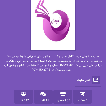
ان اچ کلاین بام
باران
بهار
بهار سلطانی
بهاره حسنی
بهاره شیرازی
بهاره غفرانی
بهاره.م
بهنام رستاقی
بیتا فرخی
سایت اخودان مرجع کامل رمان و کتاب و فایل های آموزشی با پشتیبانی 24
پاتریشیا ویلسون
پرتو فرهمند
ساعته … راه های ارتباطی با پشتیبانی سایت : شماره تماس واتس اپ و تلگرام :
عباس علی میرزائی 09221706572 شماره پشتیبانی 2 فقط در تلگرام و واتس اپ
: زینب محمودآبادی 09944563705
پرستو
پرستو اسحقی
آمار سایت
پرستو مهاجر
پرستو_س
پرنیا tkd
پرهام رسولی
4 نوشته
805 محصول
11 کامنت
297 کاربر
پروانه قدیمی
پروانه محمدی