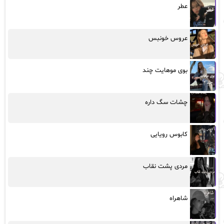
عطر
عروس خونبس
بوی موهایت چند
چشات سگ داره
کابوس رویایی
مردی پشت نقاب
شاهراه