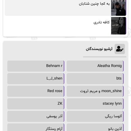
به کجا چنین شتابان
کافه نادری
آرشیو نویسندگان
Behnam r
Aleatha Romig
L_J_shen
bts
moon_shine و مریم ثروت
Red rose
ZK
stacey lynn
آتوسا ریگی
آذر یوسفی
آذین بانو
آرام رستگار