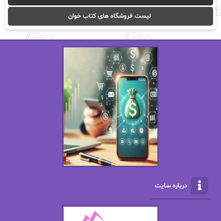
ا_اصغر زاده
ا_اصغرزاده
لیست فروشگاه های کتاب خوان
اریک مورگنشترن
از نیلوفر لاری
استفانی مهیر
استل مسکم
اسما کافی
اصغر زاده
افسانه سماوات
اکرم محمدی
ال جی اسمیت
الف صاد
الکسا ریلی
الکساندر دوما
الناز بوذرجمهری
الناز پاکپور‌
الناز محمدی
الهه
درباره سایت
الهه محمدی
الی مارتینز
اما دون اهو
امیر فرهی