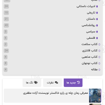
127
ادبیات داستانی
24
تاریخی
15
داستان
21
روانشناسی
43
سیاسی
3
فلسفی
6
کتاب سلامت
2
کتاب قانتزی
24
کتاب مذهبی
4
کتاب نوجوان
8
مقاله
4
جدید ها
نظرات
تگ ها
معرفی رمان چله ی رازو خاکستر نویسنده آزاده مظفری