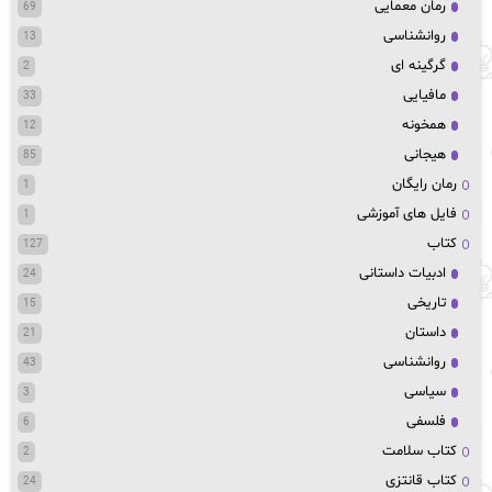
رمان معمایی
69
روانشناسی
13
گرگینه ای
2
مافیایی
33
همخونه
12
هیجانی
85
رمان رایگان
1
فایل های آموزشی
1
کتاب
127
ادبیات داستانی
24
تاریخی
15
داستان
21
روانشناسی
43
سیاسی
3
فلسفی
6
کتاب سلامت
2
کتاب قانتزی
24