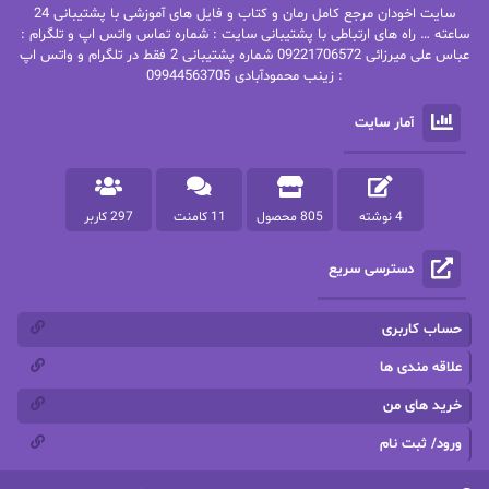
سایت اخودان مرجع کامل رمان و کتاب و فایل های آموزشی با پشتیبانی 24
پاتریشیا ویلسون
پرتو فرهمند
ساعته … راه های ارتباطی با پشتیبانی سایت : شماره تماس واتس اپ و تلگرام :
عباس علی میرزائی 09221706572 شماره پشتیبانی 2 فقط در تلگرام و واتس اپ
: زینب محمودآبادی 09944563705
پرستو
پرستو اسحقی
آمار سایت
پرستو مهاجر
پرستو_س
پرنیا tkd
پرهام رسولی
4 نوشته
805 محصول
11 کامنت
297 کاربر
پروانه قدیمی
پروانه محمدی
دسترسی سریع
پریسا شکور(طوفان خاموش)
پگاه رستمی فرد
پنلوپه اسکای
پنلوپه داگلاس
حساب کاربری
پنلوپه وارد
پونه سعیدی
علاقه مندی ها
خرید های من
تاران
ترانه بانو
ورود/ ثبت نام
ترنم.25
تیلور