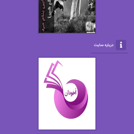
ال جی اسمیت
الف صاد
الکسا ریلی
الکساندر دوما
الناز بوذرجمهری
الناز پاکپور‌
الناز محمدی
الهه
درباره سایت
الهه محمدی
الی مارتینز
اما دون اهو
امیر فرهی
ان اچ کلاین بام
باران
بهار
بهار سلطانی
بهاره حسنی
بهاره شیرازی
بهاره غفرانی
بهاره.م
بهنام رستاقی
بیتا فرخی