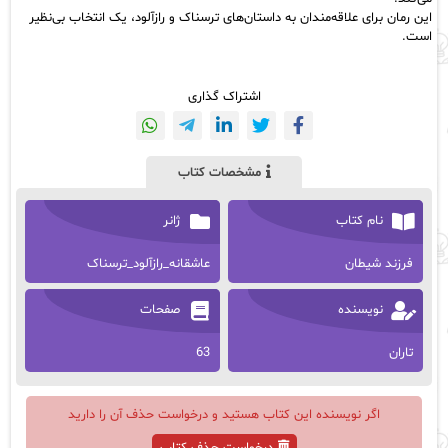
این رمان برای علاقه‌مندان به داستان‌های ترسناک و رازآلود، یک انتخاب بی‌نظیر
است.
اشتراک گذاری
مشخصات کتاب
نام کتاب
ژانر
فرزند شیطان
عاشقانه_رازآلود_ترسناک
نویسنده
صفحات
تاران
63
اگر نویسنده این کتاب هستید و درخواست حذف آن را دارید
درخواست حذف کتاب