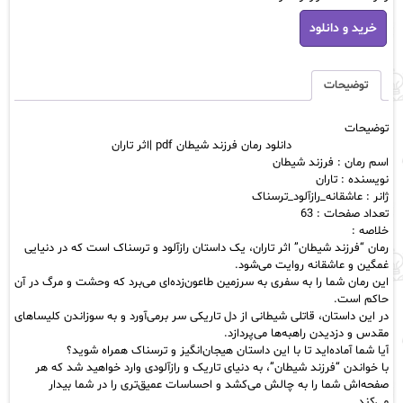
دانلود
خرید و دانلود
رمان
فرزند
شیطان
pdf
توضیحات
|
اثر
توضیحات
تاران
دانلود رمان فرزند شیطان pdf |اثر تاران
عدد
اسم رمان : فرزند شیطان
نویسنده : تاران
ژانر : عاشقانه_رازآلود_ترسناک
تعداد صفحات : 63
خلاصه :
رمان “فرزند شیطان” اثر تاران، یک داستان رازآلود و ترسناک است که در دنیایی
غمگین و عاشقانه روایت می‌شود.
این رمان شما را به سفری به سرزمین طاعون‌زده‌ای می‌برد که وحشت و مرگ در آن
حاکم است.
در این داستان، قاتلی شیطانی از دل تاریکی سر برمی‌آورد و به سوزاندن کلیساهای
مقدس و دزدیدن راهبه‌ها می‌پردازد.
آیا شما آماده‌اید تا با این داستان هیجان‌انگیز و ترسناک همراه شوید؟
با خواندن “فرزند شیطان”، به دنیای تاریک و رازآلودی وارد خواهید شد که هر
صفحه‌اش شما را به چالش می‌کشد و احساسات عمیق‌تری را در شما بیدار
می‌کند.