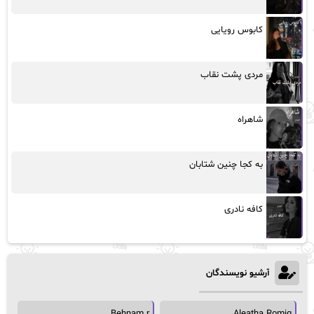
کابوس رویایی
مردی پشت نقاب
شاهراه
به کجا چنین شتابان
کافه نادری
آرشیو نویسندگان
Behnam r
Aleatha Romig