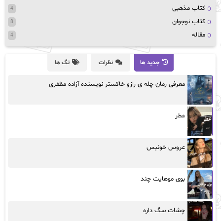
کتاب مذهبی
4
کتاب نوجوان
8
مقاله
4
جدید ها
نظرات
تگ ها
معرفی رمان چله ی رازو خاکستر نویسنده آزاده مظفری
عطر
عروس خونبس
بوی موهایت چند
چشات سگ داره