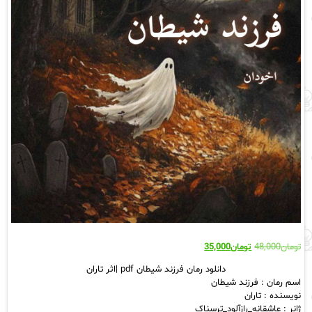
قیمت
قیمت
تومان
48,000
تومان
35,000
اصلی:
فعلی:
دانلود رمان فرزند شیطان pdf |اثر تاران
تومان48,000
تومان35,000.
اسم رمان : فرزند شیطان
بود.
نویسنده : تاران
ژانر : عاشقانه_رازآلود_ترسناک