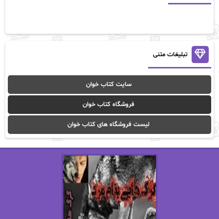
آلیس فینی
آمنه قیصری
آن ماری سلینکو
آنا تاد
آنالیا
آوا
تبلیغات متنی
آوا موسوی
آیدا (Aixi)
سایت کتاب خوان
آیدا باقری
آیسان صادقی
فروشگاه کتاب خوان
ا_اصغر زاده
ا_اصغرزاده
لیست فروشگاه های کتاب خوان
اریک مورگنشترن
از نیلوفر لاری
استفانی مهیر
استل مسکم
اسما کافی
اصغر زاده
افسانه سماوات
اکرم محمدی