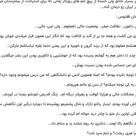
ر بسیار حاذق ولی خسته از پیچ خم های روزگار زمانی که برای استراحت از بیمارستان م
 ایران رو درمان کنه….
ان ققنوس :
ی داغون… نظافت صفر… وضعیت مالی نامعلوم… ولی تیپ عالی….
ری می گشت و همه جا پر از گند و کثافت بود که انگار این همون فراز مرشدی خوش 
اهنشم معلوم بود که از برند گرون و خوبیه و این یعنی حتما بقيه لباساشم ماركن…
ه چند تا دختر هم به گوشم رسیده بود که از خوشتیپی و لاکچری بودن این بشر میگفتن…
ای من حساس شده بودن نسبت بهش…
 توجه نکرده بودم؟ که اصلا همچین آدمی تو دانشگاهی که من درس میخونم وجود داره؟
 به کی توجه میکنم؟ از بس تو عالم هپروتم…
 مشکلات مالی و هزارتا کوفت و زهرمار دیگه ام… زنگ قدیمی خونشو بصدا در آوردم…
اش آورده بودم. اینبار پالتو نازک و شال پشمیمو پوشیدم تا دوباره درگیر اون نگاهش 
ی اولین بار منو با چادر دید حواله ام کرده بود…
د نگاهم بالا اومد… دختری به روم لبخند زد و سلام داد…
را هری ریخت؟ و تنم سرد شد؟