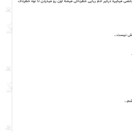
رخصی میگیره درگیر آدم ربایی خطرناکی میشه اون رو میدزدن تا نوه خطرناک
پوش نیست…
نشم…