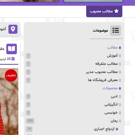
مطالب محبوب
اُخو
موضوعات
مطالب
دان
آموزش
1
25 اردیبهشت 1403
مطالب متفرقه
1
مطالب محبوب مدیر
1
تخفیف
معرفی فروشگاه ها
1
محصولات
ادبی
3
انگیزشی
3
خونبسی
2
رمان
688
ازدواج اجباری
18