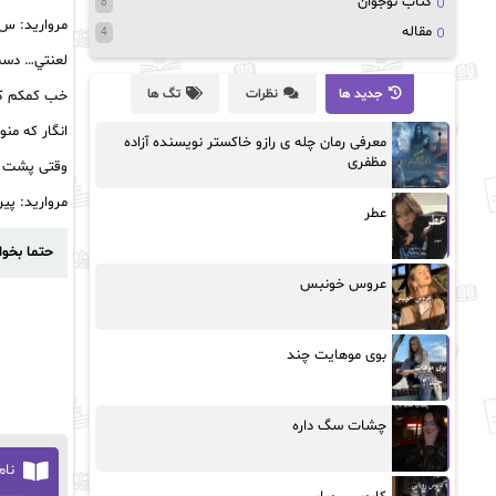
کتاب نوجوان
8
مروارید: س
مقاله
4
لعنتي… دست
جدید ها
نظرات
تگ ها
خب کمکم کر
انگار که من
معرفی رمان چله ی رازو خاکستر نویسنده آزاده
مظفری
وقتی پشت س
مروارید: پی
عطر
حتما بخوا
عروس خونبس
بوی موهایت چند
چشات سگ داره
نام