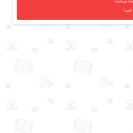
اء میباشد!
کنید!