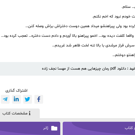
… سلام.
 خودم نبود که اخم نکنم.
ده بود ولی پیراهنشو میداد همین دوست دختراش براش وصله کنن…
و واقعا کلفت دیده بود… اخمو پیراهنو بالا آوردم و دادم دست دختره… تعجب کرده بود…
رش فراز مرشدی با بالا تنه لخت ظاهر شد غريدم…
راهنتو دوختم…
نید :
دانلود pdf رمان چیزهایی هم هست از مهسا نجف زاده
اشتراک گذاری
مشخصات کتاب
 کتاب
ژانر