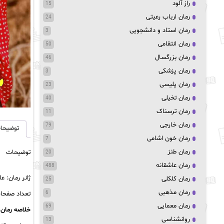
راز آلود
15
رمان ارباب رعیتی
24
رمان استاد و دانشجویی
3
رمان انتقامی
50
رمان بزرگسال
46
رمان پزشکی
3
رمان پلیسی
23
رمان تخیلی
40
رمان ترسناک
11
رمان خارجی
79
توضیحا
رمان خون اشامی
7
رمان طنز
توضیحات
20
رمان عاشقانه
488
ژانر رمان: ع
رمان کلکلی
25
رمان مذهبی
تعداد صفحات: 
6
رمان معمایی
69
خلاصه رمان
روانشناسی
13