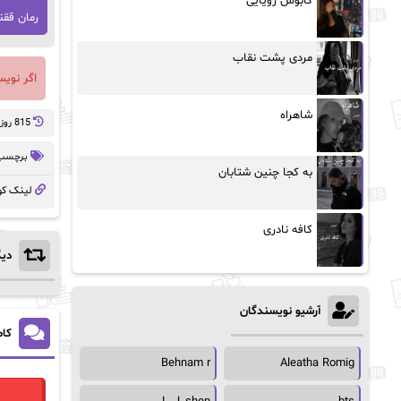
کابوس رویایی
رمان قق
مردی پشت نقاب
اگر نوی
شاهراه
815 روز پيش
برچسب 
به کجا چنین شتابان
لینک کو
کافه نادری
دیگ
آرشیو نویسندگان
کام
Behnam r
Aleatha Romig