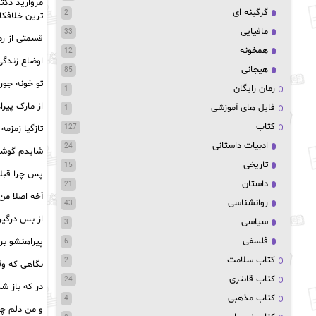
مروارید دکت
گرگینه ای
2
ترین خلافکار
مافیایی
33
قسمتی از رم
همخونه
12
اوضاع زندگ
هیجانی
85
تو خونه جو
رمان رایگان
1
از مارک پیر
فایل های آموزشی
1
کتاب
تازگیا زمزم
127
ادبیات داستانی
24
شایدم گوش
تاریخی
15
پس چرا قبلا
داستان
21
آخه اصلا من
روانشناسی
43
از بس درگیر
سیاسی
3
فلسفی
پیراهنشو بر
6
کتاب سلامت
2
نگاهی که وقت
کتاب قانتزی
24
در که باز ش
کتاب مذهبی
4
و من دلم چ