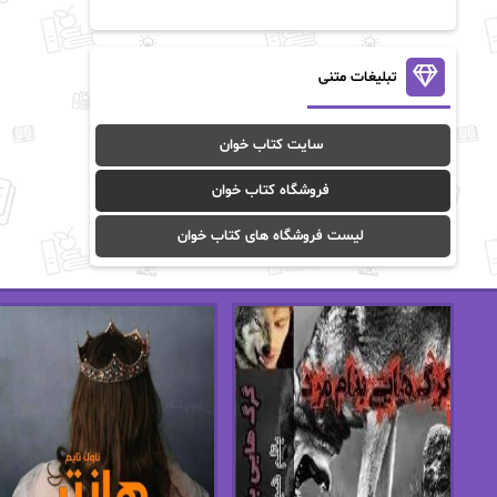
آن ماری سلینکو
آنا تاد
آنالیا
آوا
تبلیغات متنی
آوا موسوی
آیدا (Aixi)
سایت کتاب خوان
آیدا باقری
آیسان صادقی
فروشگاه کتاب خوان
ا_اصغر زاده
ا_اصغرزاده
لیست فروشگاه های کتاب خوان
اریک مورگنشترن
از نیلوفر لاری
استفانی مهیر
استل مسکم
اسما کافی
اصغر زاده
افسانه سماوات
اکرم محمدی
ال جی اسمیت
الف صاد