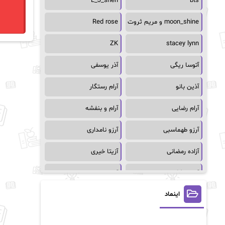
L_J_shen
bts
moon_shine و مریم ثروت
Red rose
ZK
stacey lynn
آتوسا ریگی
آذر یوسفی
آذین بانو
آرام رستگار
آرام رضایی
آرام و بنفشه
آرزو طهماسبی
آرزو نامداری
آزاده رمضانی
آزیتا خیری
آسمان64
آسمان۶۵
اینماد
آسیه احمدی
آگاتا کریستی
آلیس فینی
آمنه قیصری