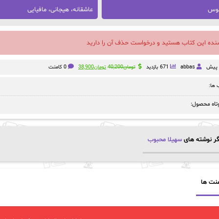
نوس
عاشقانه، هیجانی، مافیایی
سنده این کتاب هستید و درخواست حذف آن را دارید
قیمت
قیمت
abbas
671 بازدید
تومان
40,200
تومان
38,900
0 کامنت
اصلی:
فعلی:
تومان40,200
تومان38,900.
ها:
بود.
تاه محصول:
ر نوشته های
سهیلا محبوب
نت ها