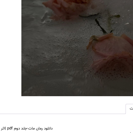
دوم
pdf
|
اثر
فرناز
احمدلی
عدد
ت
دانلود رمان مات-جلد دوم pdf |اثر فرناز احمدلی