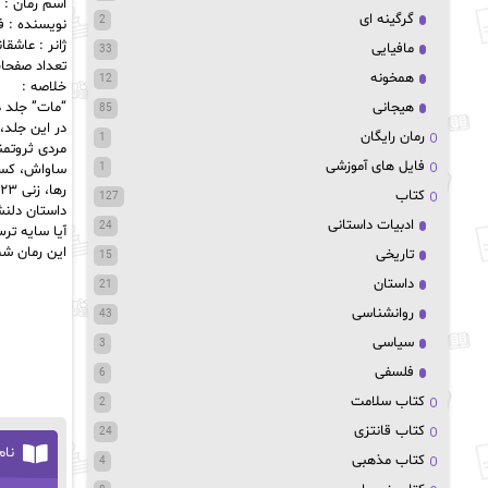
اسم رمان : 
گرگینه ای
2
نویسنده : ف
ژانر : عاشقا
مافیایی
33
تعداد صفحات :
همخونه
12
خلاصه :
هیجانی
“مات” جلد د
85
در این جلد،
رمان رایگان
1
مردی ثروتمند
فایل های آموزشی
1
ساواش، کسی 
رها، زنی ۲۳ ساله و مستقل که به خاطر خیانت همسرش از ازدواج فاصله گرفته، عاشق فرزندآوری است، اما تصمیم دارد بدون ازدواج بچه‌دار شود.
کتاب
127
داستان دلنش
ادبیات داستانی
24
آیا سایه تر
این رمان شم
تاریخی
15
داستان
21
روانشناسی
43
سیاسی
3
فلسفی
6
کتاب سلامت
2
کتاب قانتزی
24
نام
کتاب مذهبی
4