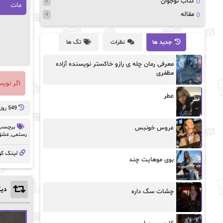
کتاب نوجوان
8
مات
مقاله
4
جدید ها
نظرات
تگ ها
معرفی رمان چله ی رازو خاکستر نویسنده آزاده
مظفری
اگر نوی
عطر
549 روز پيش
عروس خونبس
برچسب 
رستمی
,
عشق 
لینک کو
بوی موهایت چند
دیگ
چشات سگ داره