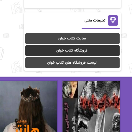
آن ماری سلینکو
آنا تاد
آنالیا
آوا
تبلیغات متنی
آوا موسوی
آیدا (Aixi)
سایت کتاب خوان
آیدا باقری
آیسان صادقی
فروشگاه کتاب خوان
ا_اصغر زاده
ا_اصغرزاده
لیست فروشگاه های کتاب خوان
اریک مورگنشترن
از نیلوفر لاری
استفانی مهیر
استل مسکم
اسما کافی
اصغر زاده
افسانه سماوات
اکرم محمدی
ال جی اسمیت
الف صاد