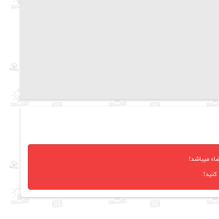
اء میباشد!
کنید!