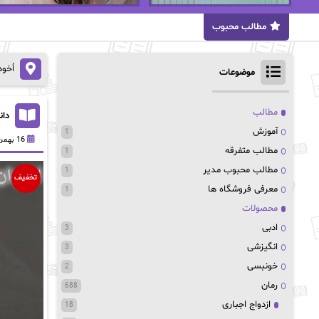
مطالب محبوب
اُخو
موضوعات
مطالب
دانلو
آموزش
1
16 بهمن 1403
مطالب متفرقه
1
مطالب محبوب مدیر
1
تخفیف
معرفی فروشگاه ها
1
محصولات
ادبی
3
انگیزشی
3
خونبسی
2
رمان
688
ازدواج اجباری
18