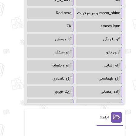
L_J_shen
bts
moon_shine و مریم ثروت
Red rose
ZK
stacey lynn
آتوسا ریگی
آذر یوسفی
آذین بانو
آرام رستگار
آرام رضایی
آرام و بنفشه
آرزو طهماسبی
آرزو نامداری
آزاده رمضانی
آزیتا خیری
آسمان64
آسمان۶۵
اینماد
آسیه احمدی
آگاتا کریستی
آلیس فینی
آمنه قیصری