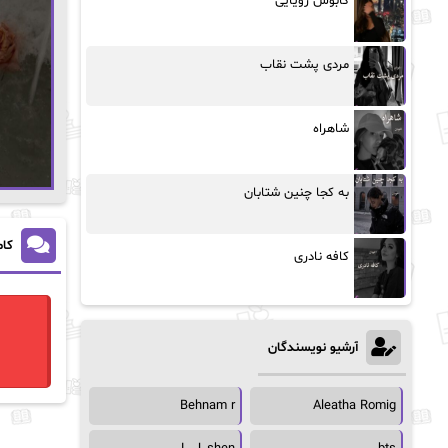
کابوس رویایی
مردی پشت نقاب
شاهراه
به کجا چنین شتابان
کام
کافه نادری
آرشیو نویسندگان
Behnam r
Aleatha Romig