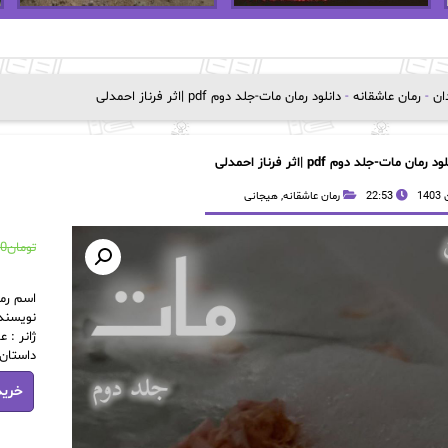
دان
-
رمان عاشقانه
-
دانلود رمان مات-جلد دوم pdf |اثر فرناز احمدلی
د رمان مات-جلد دوم pdf |اثر فرناز احمدلی
22:53
رمان عاشقانه
,
هیجانی
تومان
00
اسم رما
نویسنده
ژانر : 
داستان
دانلود
خرید
رمان
مات-
جلد