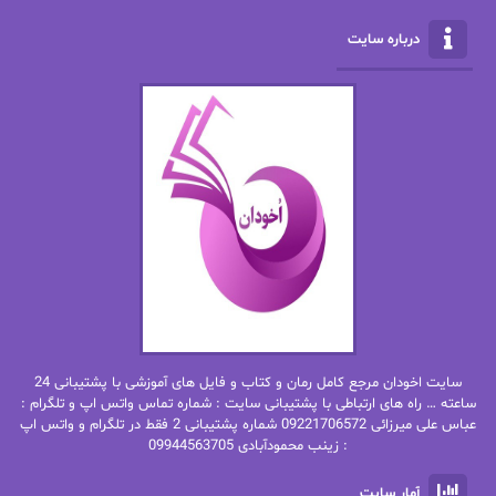
الناز محمدی
الهه
درباره سایت
الهه محمدی
الی مارتینز
اما دون اهو
امیر فرهی
ان اچ کلاین بام
باران
بهار
بهار سلطانی
بهاره حسنی
بهاره شیرازی
بهاره غفرانی
بهاره.م
بهنام رستاقی
بیتا فرخی
سایت اخودان مرجع کامل رمان و کتاب و فایل های آموزشی با پشتیبانی 24
پاتریشیا ویلسون
پرتو فرهمند
ساعته … راه های ارتباطی با پشتیبانی سایت : شماره تماس واتس اپ و تلگرام :
عباس علی میرزائی 09221706572 شماره پشتیبانی 2 فقط در تلگرام و واتس اپ
: زینب محمودآبادی 09944563705
پرستو
پرستو اسحقی
آمار سایت