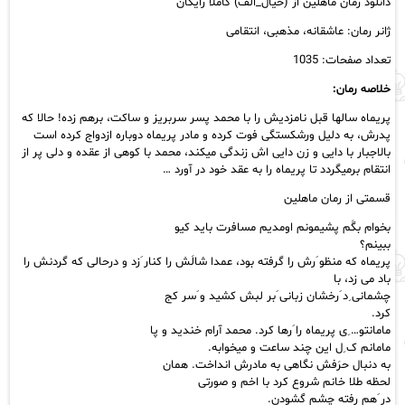
دانلود رمان ماهلین از (خیال_الف) کاملا رایگان
عدد
ژانر رمان: عاشقانه، مذهبی، انتقامی
تعداد صفحات: 1035
خلاصه رمان:
پریماه سالها قبل نامزدیش را با محمد پسر سربریز و ساکت، برهم زده! حالا که
پدرش، به دلیل ورشکستگی فوت کرده و مادر پریماه دوباره ازدواج کرده است
بالاجبار با دایی و زن دایی اش زندگی میکند، محمد با کوهی از عقده و دلی پر از
انتقام برمیگردد تا پریماه را به عقد خود در آورد …
قسمتی از رمان ماهلین
بخوام بگَم پشیمونم اومدیم مسافرت باید کیو
ببینم؟
پریماه که منظو َرش را گرفته بود، عمدا شالَش را کنار َزد و درحالی که گردنش را
باد می زد، با
چشمانی ِد َرخشان زبانی َبر لبش کشید و َسر کج
کرد.
مامانتو… ِی پریماه را َرها کرد. محمد آرام خندید و پا
مامانم ک ِل این چند ساعت و میخوابه.
به دنبال حرَفش نگاهی به مادرش انداخت. همان
لحظه طلا خانم شروع کرد با اخم و صورتی
در َهم رفته چشم گشودن.