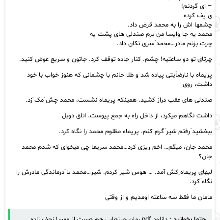
– ای گردنم!
ِی پف کرده
چشمها اش را به محمد قرض داد.
محمد یه جا وایسا من برم صندلی های پشت یه
چرت بزنم مادر…محمد َسری تکان داد.
چرتای تو دو ساعتیه! چشم. کنار جاده توقف کرد. جاتون و سریع عوض کنید.
پریماه با نارضاَیتی پیاده شد و طلا خانم با چشمانی که هنوز خواب با خود
داشت، روی
صندلی های عقب دراز کشید. همینکه پریماه نشست، محمد چش َمک َزد.
داشت نگاهم میکرد، از داخل راه به جمع پیوست. اتاق دوبل
ببخشید َرفتم شیر َگرم کنم. پریماه مظلوم محمد را نگاه کرد.
محمد جان، میگم… اخم ریزی کرد…محمد سریعا چی میخوای که شدم محمد
جان؟
لبهای پریماه ِکش آمد. … هوس شیر کردم. شیر…محمد با َدرماندگی مادرش را
نگاه َکرد.
مامان ما فقط سه ساعته اومدیم و از وقتی
حتما بخوانید :
دانلود pdf رمان چیزهایی هم هست از مهسا نجف زاده