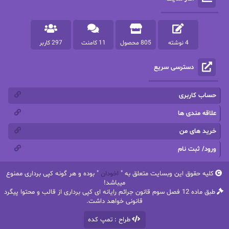
پرستو مهاجر
پرستو_س
پرنیا tkd
پرهام رسولی
4 نوشته
805 محصول
11 کامنت
297 کاربر
پروانه قدیمی
پروانه محمدی
دسترسی سریع
پریسا شکور(طوفان خاموش)
پگاه رستمی فرد
پنلوپه اسکای
پنلوپه داگلاس
حساب کاربری
پنلوپه وارد
پونه سعیدی
علاقه مندی ها
خرید های من
تاران
ترانه بانو
ورود/ ثبت نام
ترنم.25
تیلور
کلیه حقوق این وبسایت متعلق به "
اخودان
" بوده و هر گونه کپی برداری ممنوع
ثمین سرابی
جان فاولز
میباشد!
طبق ماده 12 فصل سوم قانون جرائم رایانه ای کپی برداری از قالب و محتوا پیگرد
جان گرین
جرج.آر.آر.مارتین
قانونی خواهد داشت.
طراح : تمپ کده
جنیفر کروزی
جوجومویز