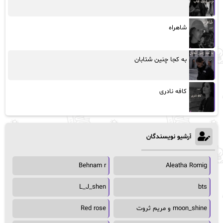
شاهراه
به کجا چنین شتابان
کافه نادری
آرشیو نویسندگان
Behnam r
Aleatha Romig
L_J_shen
bts
moon_shine و مریم ثروت
Red rose