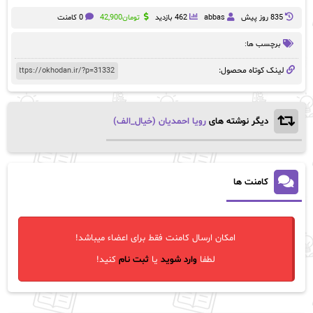
835 روز پيش
abbas
462 بازدید
تومان
42,900
0 کامنت
برچسب ها:
لینک کوتاه محصول:
دیگر نوشته های
رویا احمدیان (خیال_الف)
کامنت ها
امکان ارسال کامنت فقط برای اعضاء میباشد!
لطفا
وارد شوید
یا
ثبت نام
کنید!