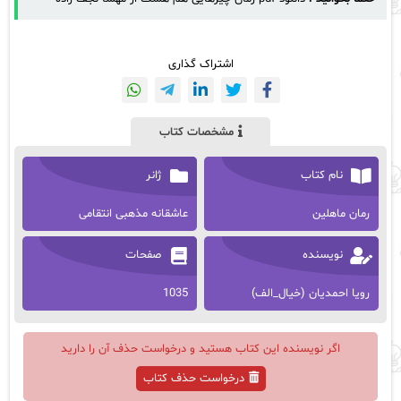
اشتراک گذاری
مشخصات کتاب
نام کتاب
ژانر
رمان ماهلین
عاشقانه مذهبی انتقامی
نویسنده
صفحات
رویا احمدیان (خیال_الف)
1035
اگر نویسنده این کتاب هستید و درخواست حذف آن را دارید
درخواست حذف کتاب