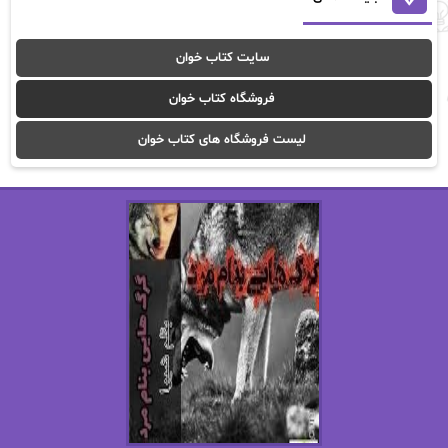
آوا موسوی
آیدا (Aixi)
سایت کتاب خوان
آیدا باقری
آیسان صادقی
فروشگاه کتاب خوان
ا_اصغر زاده
ا_اصغرزاده
لیست فروشگاه های کتاب خوان
اریک مورگنشترن
از نیلوفر لاری
استفانی مهیر
استل مسکم
اسما کافی
اصغر زاده
افسانه سماوات
اکرم محمدی
ال جی اسمیت
الف صاد
الکسا ریلی
الکساندر دوما
الناز بوذرجمهری
الناز پاکپور‌