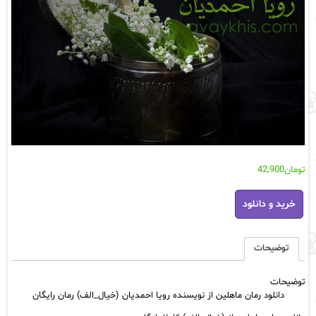
تومان
42,900
دانلود
خرید و دانلود
رمان
ماهلین
از
نویسنده
توضیحات
رویا
احمدیان
توضیحات
(خیال_الف)
دانلود رمان ماهلین از نویسنده رویا احمدیان (خیال_الف) رمان رایگان
رمان
رایگان