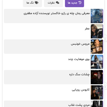
جدید ها
نظرات
تگ ها
معرفی رمان چله ی رازو خاکستر نویسنده آزاده مظفری
عطر
عروس خونبس
بوی موهایت چند
چشات سگ داره
کابوس رویایی
مردی پشت نقاب