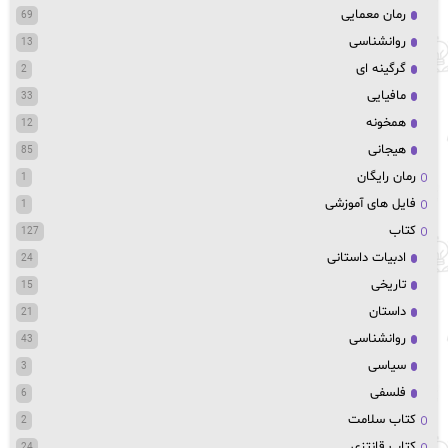
رمان معمایی
69
روانشناسی
13
گرگینه ای
2
مافیایی
33
همخونه
12
هیجانی
85
رمان رایگان
1
فایل های آموزشی
1
کتاب
127
ادبیات داستانی
24
تاریخی
15
داستان
21
روانشناسی
43
سیاسی
3
فلسفی
6
کتاب سلامت
2
کتاب قانتزی
24