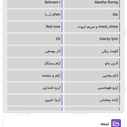
Behnam r
Aleatha Romig
L_J_shen
bts
moon_shine و مریم ثروت
Red rose
ZK
stacey lynn
آتوسا ریگی
آذر یوسفی
آذین بانو
آرام رستگار
آرام رضایی
آرام و بنفشه
آرزو طهماسبی
آرزو نامداری
آزاده رمضانی
آزیتا خیری
آسمان64
آسمان۶۵
اینماد
آسیه احمدی
آگاتا کریستی