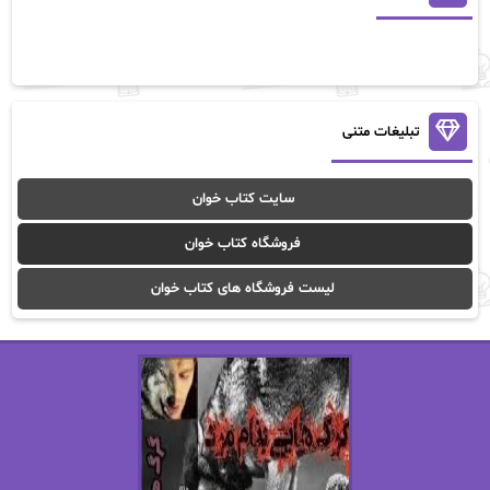
آلیس فینی
آمنه قیصری
آن ماری سلینکو
آنا تاد
آنالیا
آوا
تبلیغات متنی
آوا موسوی
آیدا (Aixi)
سایت کتاب خوان
آیدا باقری
آیسان صادقی
فروشگاه کتاب خوان
ا_اصغر زاده
ا_اصغرزاده
لیست فروشگاه های کتاب خوان
اریک مورگنشترن
از نیلوفر لاری
استفانی مهیر
استل مسکم
اسما کافی
اصغر زاده
افسانه سماوات
اکرم محمدی