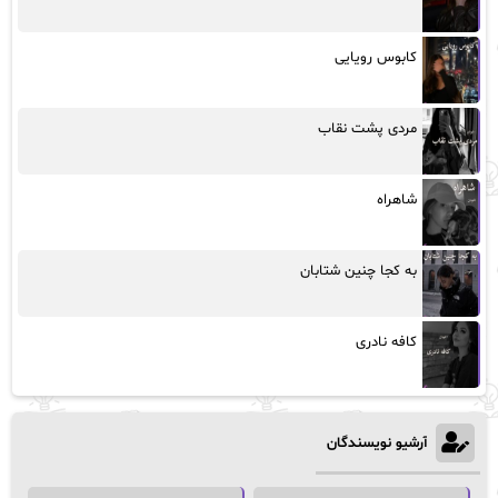
کابوس رویایی
مردی پشت نقاب
شاهراه
به کجا چنین شتابان
کافه نادری
آرشیو نویسندگان