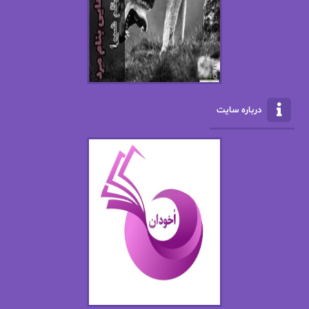
ال جی اسمیت
الف صاد
الکسا ریلی
الکساندر دوما
الناز بوذرجمهری
الناز پاکپور‌
الناز محمدی
الهه
درباره سایت
الهه محمدی
الی مارتینز
اما دون اهو
امیر فرهی
ان اچ کلاین بام
باران
بهار
بهار سلطانی
بهاره حسنی
بهاره شیرازی
بهاره غفرانی
بهاره.م
بهنام رستاقی
بیتا فرخی