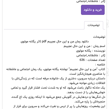
ژانر : عاشقانه_اجتماعی
دانلود
خرید و دانلود
رمان
من
و
این
توضیحات
حال
عجیبم
توضیحات
pdf
دانلود رمان من و این حال عجیبم pdf |اثر یگانه مولوی
|
اسم رمان : من و این حال عجیبم
اثر
نویسنده : یگانه مولوی
یگانه
ژانر : عاشقانه_اجتماعی
مولوی
تعداد صفحات : 636
عدد
خلاصه :
کتاب “من و این حال عجیبم” نوشته یگانه مولوی، یک رمان اجتماعی و عاشقانه
با عناصری هیجان‌انگیز است.
داستان درباره سروین، دختری از یک خانواده مرفه است که در زندگی‌اش با
اتفاقات زیادی مواجه می‌شود.
یک حادثه ناگوار باعث می‌شود که او به شدت تحت فشار قرار گیرد و تمامی
خوشی‌هایش را از دست بدهد.
دل تنگی‌ها و دردهایش در گلویش جمع می‌شود تا اینکه روزی یک اخ گنده،
حنجره‌اش را پاره می‌کند.
این وضعیت، روزهایش را پر از ترس و نفرت می‌کند و سروین برای فرار از