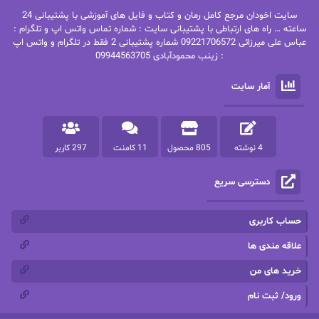
سایت اخودان مرجع کامل رمان و کتاب و فایل های آموزشی با پشتیبانی 24
پاتریشیا ویلسون
پرتو فرهمند
ساعته … راه های ارتباطی با پشتیبانی سایت : شماره تماس واتس اپ و تلگرام :
عباس علی میرزائی 09221706572 شماره پشتیبانی 2 فقط در تلگرام و واتس اپ
: زینب محمودآبادی 09944563705
پرستو
پرستو اسحقی
آمار سایت
پرستو مهاجر
پرستو_س
پرنیا tkd
پرهام رسولی
4 نوشته
805 محصول
11 کامنت
297 کاربر
پروانه قدیمی
پروانه محمدی
دسترسی سریع
پریسا شکور(طوفان خاموش)
پگاه رستمی فرد
پنلوپه اسکای
پنلوپه داگلاس
حساب کاربری
پنلوپه وارد
پونه سعیدی
علاقه مندی ها
خرید های من
تاران
ترانه بانو
ورود/ ثبت نام
ترنم.25
تیلور