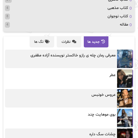
کتاب مذهبی
4
کتاب نوجوان
8
مقاله
4
جدید ها
نظرات
تگ ها
معرفی رمان چله ی رازو خاکستر نویسنده آزاده مظفری
عطر
عروس خونبس
بوی موهایت چند
چشات سگ داره