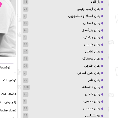
راز آلود
15
رمان ارباب رعیتی
24
رمان استاد و دانشجویی
3
رمان انتقامی
50
رمان بزرگسال
46
رمان پزشکی
3
رمان پلیسی
23
رمان تخیلی
40
رمان ترسناک
11
رمان خارجی
79
توضیحا
رمان خون اشامی
7
رمان طنز
توضیحات
20
رمان عاشقانه
488
دانلود رمان 
رمان کلکلی
25
رمان مذهبی
ژانر رمان : 
6
رمان معمایی
69
تعداد صفحات :
روانشناسی
13