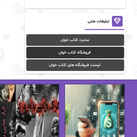
آن ماری سلینکو
آنا تاد
آنالیا
آوا
تبلیغات متنی
آوا موسوی
آیدا (Aixi)
سایت کتاب خوان
آیدا باقری
آیسان صادقی
فروشگاه کتاب خوان
ا_اصغر زاده
ا_اصغرزاده
لیست فروشگاه های کتاب خوان
اریک مورگنشترن
از نیلوفر لاری
استفانی مهیر
استل مسکم
اسما کافی
اصغر زاده
افسانه سماوات
اکرم محمدی
ال جی اسمیت
الف صاد