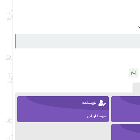
.
نویسنده
مهسا اربابی