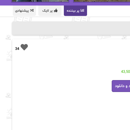
پر بیننده
پر لایک
پیشنهادی
34
43,5
 و دانلود
ه