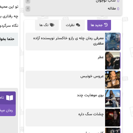
کتاب نوجوان
8
تو این محیط
مقاله
4
چه رفتاری ب
جدید ها
نظرات
تگ ها
نگاه سرگردو
معرفی رمان چله ی رازو خاکستر نویسنده آزاده
حتما بخوا
مظفری
عطر
عروس خونبس
بوی موهایت چند
نام
رمان می
چشات سگ داره