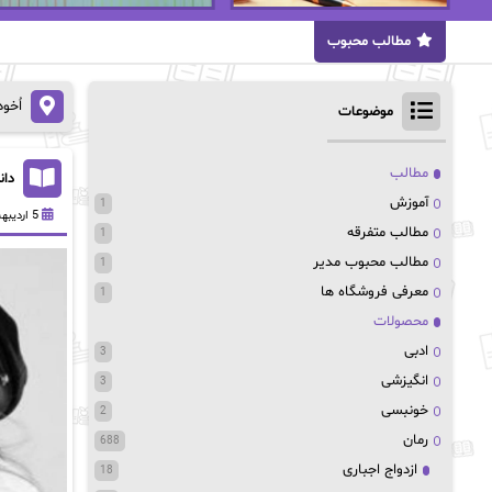
مطالب محبوب
اُخو
موضوعات
مطالب
دان
آموزش
1
5 اردیبهشت 1403
مطالب متفرقه
1
مطالب محبوب مدیر
1
معرفی فروشگاه ها
1
محصولات
ادبی
3
انگیزشی
3
خونبسی
2
رمان
688
ازدواج اجباری
18