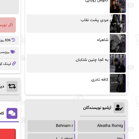
کابوس رویایی
مردی پشت نقاب
اگر نوی
شاهراه
836 روز پيش
برچسب 
به کجا چنین شتابان
لینک کو
کافه نادری
دیگ
آرشیو نویسندگان
کام
Behnam r
Aleatha Romig