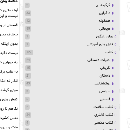
خلاصه رمان 
گرگینه ای
2
آوا دختری 
مافیایی
33
نیست و این 
همخونه
12
قسمتی از ر
هیجانی
85
برخلاف دیرو
رمان رایگان
1
بدون اینکه 
فایل های آموزشی
1
کتاب
بیست دقیقه 
127
ادبیات داستانی
24
یه جورایی خ
تاریخی
15
به عقب برگ
داستان
21
انگار نه ان
روانشناسی
43
مردی گوشه ی
سیاسی
3
فلسفی
کفش های وا
6
کتاب سلامت
2
نگاهم تا رو
کتاب قانتزی
24
نفس کشیدن ی
کتاب مذهبی
4
مات و مبهو