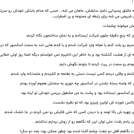
:
که عاشق پسردایی نامزد سابقش، ماهان می شه… حسی که مدام بابتش خودش رو سرز
شروعی می شه برای رابطه ای ممنوعه و پر اضطراب…
مان میخونه چشمات:
ز که پنج دقیقه جلوی شرکت ایستادم و به نمای ساختمون نگاه کردم،
سرم رو بلند کنم با عجله وارد شرکت شدم و با قدم هایی تند به سمت آسانسور که در
ای از هشت گذشته بود و به خاطر این تاخیرم نمی خواستم دیگه اصلا روز اولی خطایی 
ودم رو سمت در پرت کردم تا بتونم نگهش دارم.
شتم و وقتی دیدم کسی نیست دستی به مقنعه م کشیدم و متمدنانه وارد شدم.
گار که واسه بسته نشدن در آسانسور چه جوری به سمتش هجوم آورده بودم.
 آسانسور ایستاده بود و پشت به من مشغول بررسی خودش تو آینه بود.
کس خورده ش اولین چیزی بود که تو نظرم نشست.
ی چهره ش بالا اومد و با دیدن کسی که حتی فکرش رو نمی کردم در جا خشک شدم.
ادم رفت؛ حتی توان این که نگاهم رو از روش بردارم نداشتم.
ت نگاهم قفل دو جفت چشم آشنا شده بود چطور ممکن بود؛ بعد دو سال!