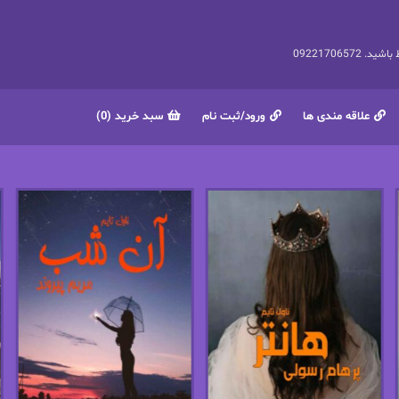
092217065
علاقه مندی ها
ورود/ثبت نام
سبد خرید (0)