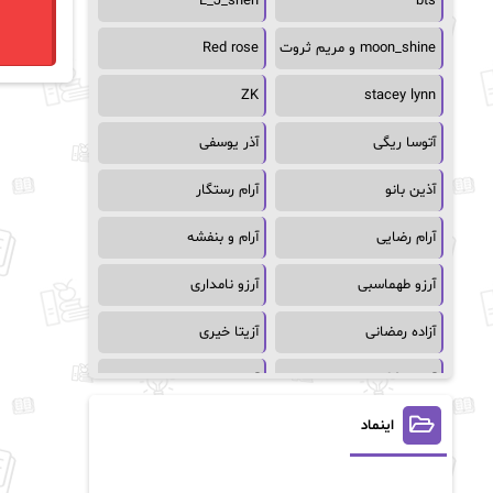
L_J_shen
bts
moon_shine و مریم ثروت
Red rose
ZK
stacey lynn
آتوسا ریگی
آذر یوسفی
آذین بانو
آرام رستگار
آرام رضایی
آرام و بنفشه
آرزو طهماسبی
آرزو نامداری
آزاده رمضانی
آزیتا خیری
آسمان64
آسمان۶۵
اینماد
آسیه احمدی
آگاتا کریستی
آلیس فینی
آمنه قیصری