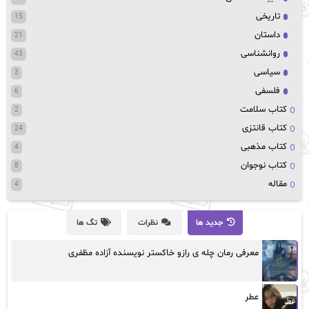
تاریخی
15
داستان
21
روانشناسی
43
سیاسی
3
فلسفی
6
کتاب سلامت
2
کتاب قانتزی
24
کتاب مذهبی
4
کتاب نوجوان
8
مقاله
4
جدید ها
نظرات
تگ ها
معرفی رمان چله ی رازو خاکستر نویسنده آزاده مظفری
عطر