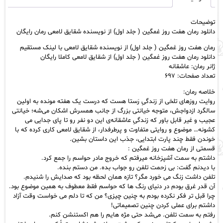
(
جلد
توضیحات
اول)
دانلود رمان هفت روز غمگین ( جلد اول) از نویسنده شقایق لامعی رمان رایگان
از
نویسنده
رمان هفت روز غمگین ( جلد اول) از نویسنده شقایق لامعی با لینک مستقیم
شقایق
دانلود رمان هفت روز غمگین ( جلد اول) از شقایق لامعی کاملا رایگان
لامعی
ژانر رمان: عاشقانه
رمان
تعداد صفحات: ۶۹۷
رایگان
عدد
خلاصه رمان:
روایت روزهای تلخی از زندگیِ رَستا هست که درست یک هفته مونده به اولین
سالگرد ازدواجش، متوجه خیانتی بزرگ از جانب همسرش اشکان می‌شه؛ خیانتی
عجیب و غیر قابل باور که زندگیِ عاشقانه‌‌ی این دو نفر رو تا پای جدایی می‌
کشونه… موضوع و روایتی متفاوت و پرطرفدار، از شقایق لامعی کاری کرده که با
خوندن فقط چند پارت ابتدایی، جذب این داستان بشین.
قسمتی از رمان هفت روز غمگین :
داشتم به سمت آشپزخانه میرفتم که خروج مادر حواسم را جمع کرد.
با دیدنم گفت: بی زحمت تلفن رو جواب بده. من دستم بنده.
تلفن داشت زنگ می خورد مگر؟ تازه همان لحظه بود که صدایش را شنیدم.
آن قدر غرق بودم در دنیای رنگ ها که حواسم فقط معطوف به همین موضوع بود.
چرا قبل تر فکر نکرده بودم به چنین چیزی؟ من که تا دلم می خواست وقت آزاد
داشتم برای عملی کردن چنین تصمیماتی!
رفتم به سمت تلفن. می‌شد حتی مژه هایم را هم اکستنشن کنم.