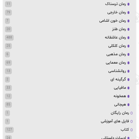
رمان ترسناک
11
رمان خارجی
79
رمان خون اشامی
7
رمان طنز
20
رمان عاشقانه
488
رمان کلکلی
25
رمان مذهبی
6
رمان معمایی
69
روانشناسی
13
گرگینه ای
2
مافیایی
33
همخونه
12
هیجانی
85
رمان رایگان
1
فایل های آموزشی
1
کتاب
127
ادبیات داستانی
24