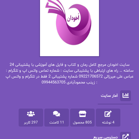
ان اچ کلاین بام
باران
بهار
بهار سلطانی
بهاره حسنی
بهاره شیرازی
بهاره غفرانی
بهاره.م
بهنام رستاقی
بیتا فرخی
سایت اخودان مرجع کامل رمان و کتاب و فایل های آموزشی با پشتیبانی 24
پاتریشیا ویلسون
پرتو فرهمند
ساعته … راه های ارتباطی با پشتیبانی سایت : شماره تماس واتس اپ و تلگرام :
عباس علی میرزائی 09221706572 شماره پشتیبانی 2 فقط در تلگرام و واتس اپ
: زینب محمودآبادی 09944563705
پرستو
پرستو اسحقی
آمار سایت
پرستو مهاجر
پرستو_س
پرنیا tkd
پرهام رسولی
4 نوشته
805 محصول
11 کامنت
297 کاربر
پروانه قدیمی
پروانه محمدی
دسترسی سریع
پریسا شکور(طوفان خاموش)
پگاه رستمی فرد