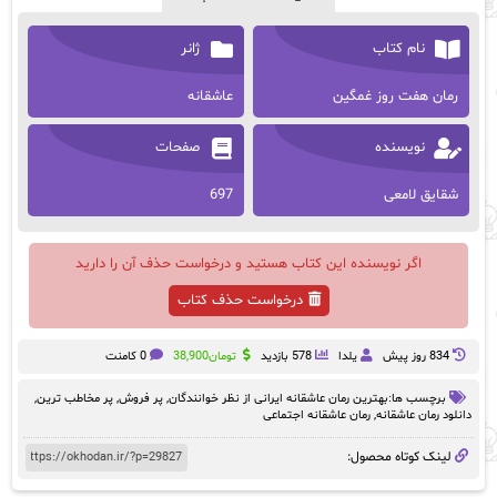
نام کتاب
ژانر
رمان هفت روز غمگین
عاشقانه
نویسنده
صفحات
شقایق لامعی
697
اگر نویسنده این کتاب هستید و درخواست حذف آن را دارید
درخواست حذف کتاب
834 روز پيش
یلدا
578 بازدید
تومان
38,900
0 کامنت
برچسب ها:
بهترین رمان عاشقانه ایرانی از نظر خوانندگان
,
پر فروش
,
پر مخاطب ترین
,
دانلود رمان عاشقانه
,
رمان عاشقانه اجتماعی
لینک کوتاه محصول: