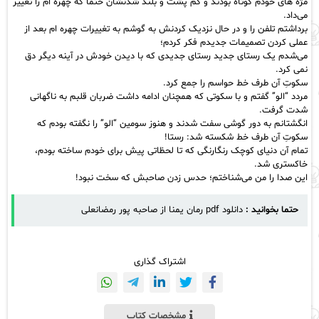
مژه های خودم کوتاه بودند و کم پشت و بلند شدنشان حتماً که چهره ام را تغییر
می‌داد.
برداشتم تلفن را و در حال نزدیک کردنش به گوشم به تغییرات چهره ام بعد از
عملی کردن تصمیمات جدیدم فکر کردم؛
می‌شدم یک رستای جدید رستای جدیدی که با دیدن خودش در آینه دیگر دق
نمی کرد.
سکوتِ آن طرف خط حواسم را جمع کرد.
مردد “الو” گفتم و با سکوتی که همچنان ادامه داشت ضربان قلبم به ناگهانی
شدت گرفت.
انگشتانم به دور گوشی سفت شدند و هنوز سومین “الو” را نگفته بودم که
سکوتِ آن طرف خط شکسته شد: رستا!
تمام آن دنیای کوچک رنگارنگی که تا لحظاتی پیش برای خودم ساخته بودم،
خاکستری شد.
این صدا را من می‌شناختم؛ حدس زدن صاحبش که سخت نبود!
حتما بخوانید :
دانلود pdf رمان یمنا از صاحبه پور رمضانعلی
اشتراک گذاری
مشخصات کتاب