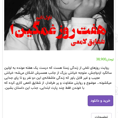
تومان
38,900
روایت روزهای تلخی از زندگیِ رَستا هست که درست یک هفته مونده به اولین
سالگرد ازدواجش، متوجه خیانتی بزرگ از جانب همسرش اشکان می‌شه؛ خیانتی
عجیب و غیر قابل باور که زندگیِ عاشقانه‌‌ی این دو نفر رو تا پای جدایی
میکشونه… موضوع و روایتی متفاوت و پر طرفدار، از شقایق لامعی کاری کرده که
با خوندن فقط چند پارت ابتدایی، جذب این داستان بشین.
دانلود
خرید و دانلود
رمان
هفت
روز
غمگین
توضیحات