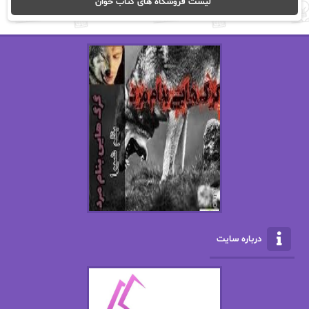
لیست فروشگاه های کتاب خوان
اریک مورگنشترن
از نیلوفر لاری
استفانی مهیر
استل مسکم
اسما کافی
اصغر زاده
افسانه سماوات
اکرم محمدی
ال جی اسمیت
الف صاد
الکسا ریلی
الکساندر دوما
الناز بوذرجمهری
الناز پاکپور‌
الناز محمدی
الهه
درباره سایت
الهه محمدی
الی مارتینز
اما دون اهو
امیر فرهی