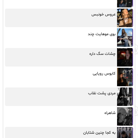
عروس خونبس
بوی موهایت چند
چشات سگ داره
کابوس رویایی
مردی پشت نقاب
شاهراه
به کجا چنین شتابان