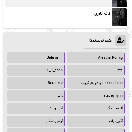
کافه نادری
آرشیو نویسندگان
Behnam r
Aleatha Romig
L_J_shen
bts
moon_shine و مریم ثروت
Red rose
ZK
stacey lynn
آتوسا ریگی
آذر یوسفی
آذین بانو
آرام رستگار