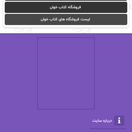
آیدا باقری
آیسان صادقی
فروشگاه کتاب خوان
ا_اصغر زاده
ا_اصغرزاده
لیست فروشگاه های کتاب خوان
اریک مورگنشترن
از نیلوفر لاری
استفانی مهیر
استل مسکم
اسما کافی
اصغر زاده
افسانه سماوات
اکرم محمدی
ال جی اسمیت
الف صاد
الکسا ریلی
الکساندر دوما
الناز بوذرجمهری
الناز پاکپور‌
الناز محمدی
الهه
درباره سایت
الهه محمدی
الی مارتینز