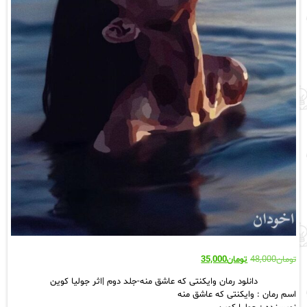
قیمت
قیمت
تومان
48,000
تومان
35,000
اصلی:
فعلی:
دانلود رمان وایکنتی که عاشق منه-جلد دوم |اثر جولیا کوین
تومان48,000
تومان35,000.
اسم رمان : وایکنتی که عاشق منه
بود.