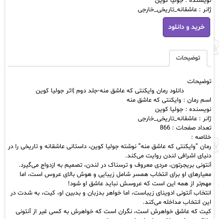
نویسنده : جولیا کوین
ژانر : عاشقانه_تاریخی_خارجی
دانلود
خرید و دانلود
رمان
وایکنتی
که
عاشق
توضیحات
منه-
جلد
توضیحات
دوم
دانلود رمان وایکنتی که عاشق منه-جلد دوم |اثر جولیا کوین
|
اسم رمان : وایکنتی که عاشق منه
اثر
نویسنده : جولیا کوین
جولیا
ژانر : عاشقانه_تاریخی_خارجی
کوین
تعداد صفحات : 866
عدد
خلاصه :
رمان “وایکنتی که عاشق منه” نوشته جولیا کوین، داستانی عاشقانه و تاریخی را در
دنیای اشرافی لندن روایت می‌کند.
آنتونی بریجرتون، مردی معروف و ترسناک در لندن، تصمیم به ازدواج می‌گیرد.
معیارهای او برای انتخاب همسر شامل زیبایی و هوش بالای عروس است، اما
مهم‌تر از همه این است که عروسش نباید عاشق او شود!
انتخاب آنتونی ادوینای زیباست، اما خواهر بدزبان و بدبین او، کیت، به شدت در
این انتخاب مداخله می‌کند.
کیت که عاشق خواهرش است، نگران است که خواهرش به کسی غیر از آنتونی