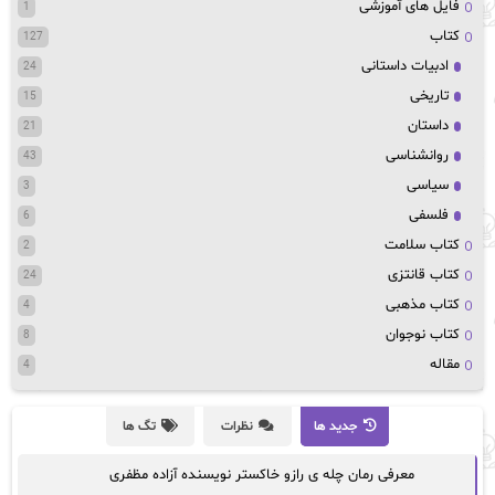
فایل های آموزشی
1
کتاب
127
ادبیات داستانی
24
تاریخی
15
داستان
21
روانشناسی
43
سیاسی
3
فلسفی
6
کتاب سلامت
2
کتاب قانتزی
24
کتاب مذهبی
4
کتاب نوجوان
8
مقاله
4
جدید ها
نظرات
تگ ها
معرفی رمان چله ی رازو خاکستر نویسنده آزاده مظفری