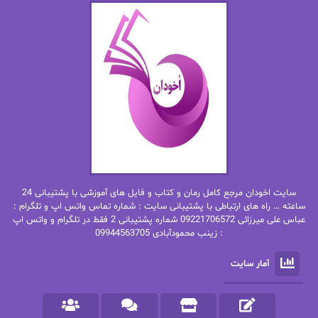
اما دون اهو
امیر فرهی
ان اچ کلاین بام
باران
بهار
بهار سلطانی
بهاره حسنی
بهاره شیرازی
بهاره غفرانی
بهاره.م
بهنام رستاقی
بیتا فرخی
سایت اخودان مرجع کامل رمان و کتاب و فایل های آموزشی با پشتیبانی 24
پاتریشیا ویلسون
پرتو فرهمند
ساعته … راه های ارتباطی با پشتیبانی سایت : شماره تماس واتس اپ و تلگرام :
عباس علی میرزائی 09221706572 شماره پشتیبانی 2 فقط در تلگرام و واتس اپ
: زینب محمودآبادی 09944563705
پرستو
پرستو اسحقی
آمار سایت
پرستو مهاجر
پرستو_س
پرنیا tkd
پرهام رسولی