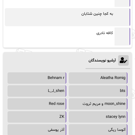
به کجا چنین شتابان
کافه نادری
آرشیو نویسندگان
Behnam r
Aleatha Romig
L_J_shen
bts
moon_shine و مریم ثروت
Red rose
ZK
stacey lynn
آتوسا ریگی
آذر یوسفی