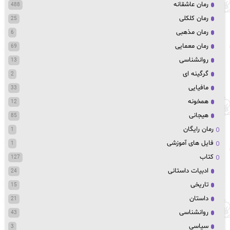
رمان عاشقانه
488
رمان کلکلی
25
رمان مذهبی
6
رمان معمایی
69
روانشناسی
13
گرگینه ای
2
مافیایی
33
همخونه
12
هیجانی
85
رمان رایگان
1
فایل های آموزشی
1
کتاب
127
ادبیات داستانی
24
تاریخی
15
داستان
21
روانشناسی
43
سیاسی
3