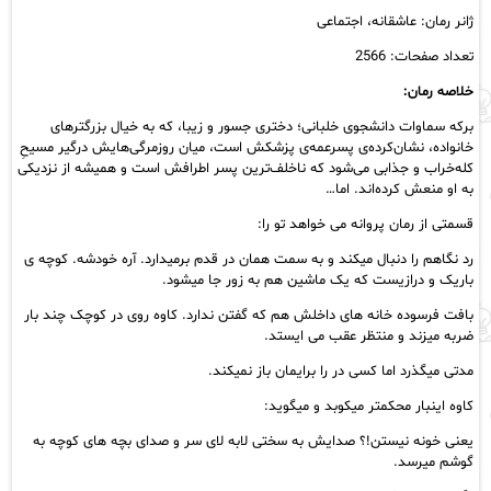
رمان
ژانر رمان: عاشقانه، اجتماعی
رایگان
تعداد صفحات: 2566
عدد
خلاصه رمان:
برکه سماوات دانشجوی خلبانی؛ دختری جسور و زیبا، که به خیال بزرگترهای
خانواده، نشان‌کرده‌ی پسرعمه‌ی پزشکش است، میان روزمرگی‌هایش درگیر مسیحِ
کله‌خراب و جذابی می‌شود که ناخلف‌ترین پسر اطرافش است و همیشه از نزدیکی
به او منعش کرده‌اند. اما…
قسمتی از رمان پروانه می خواهد تو را:
رد نگاهم را دنبال میکند و به سمت همان در قدم برمیدارد. آره خودشه. کوچه ی
باریک و درازیست که یک ماشین هم به زور جا میشود.
بافت فرسوده خانه های داخلش هم که گفتن ندارد. کاوه روی در کوچک چند بار
ضربه میزند و منتظر عقب می ایستد.
مدتی میگذرد اما کسی در را برایمان باز نمیکند.
کاوه اینبار محکمتر میکوبد و میگوید:
یعنی خونه نیستن!؟ صدایش به سختی لابه لای سر و صدای بچه های کوچه به
گوشم میرسد.