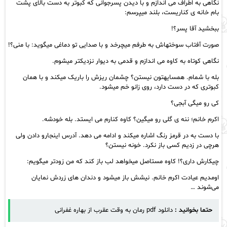
نگاهی به اطراف می اندازم و با دیدن پسرجوانی که کبوتر به دست بالای پشت
بام خانه ی کناریست، بلند میپرسم:
ببخشید آقا پسر؟!
صورت آفتاب سوختهاش به طرفم میچرخد و با صدایی تو دماغی میگوید: با منی؟!
نگاهی کوتاه به کاوه می اندازم و قدمی به دیوار نزدیکتر میشوم.
بله با شمام. همسایهتون نیستن؟ چشمان ریزش را باریک میکند و با همان
کبوتری که در دست دارد، روی زانو خم میشود.
کی رو میگی آبجی؟
اکرم خانم؛ ننه ی گلی رو میگین؟ کاوه کنارم می ایستد. بله خودشه.
با دست به در قرمز رنگ اشاره میکند و ادامه می دهد. آدرس اینجارو دادن ولی
هرچی در زدیم کسی باز نکرد. خونه نیستن؟
چیکارش داری؟! کاوه مستاصل میخواهد لب باز کند که من زودتر میگویم:
اومدیم عیادت اکرم خانم. نیشش باز میشود و دندان های زردش نمایان
می‌شوند …
حتما بخوانید :
دانلود pdf رمان به وقت عقرب از بهاره غفرانی