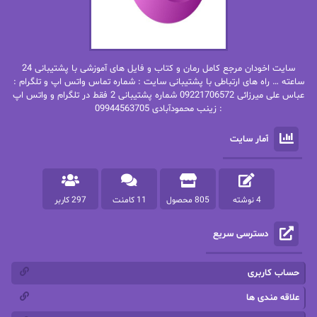
بهاره غفرانی
بهاره.م
بهنام رستاقی
بیتا فرخی
سایت اخودان مرجع کامل رمان و کتاب و فایل های آموزشی با پشتیبانی 24
پاتریشیا ویلسون
پرتو فرهمند
ساعته … راه های ارتباطی با پشتیبانی سایت : شماره تماس واتس اپ و تلگرام :
عباس علی میرزائی 09221706572 شماره پشتیبانی 2 فقط در تلگرام و واتس اپ
: زینب محمودآبادی 09944563705
پرستو
پرستو اسحقی
آمار سایت
پرستو مهاجر
پرستو_س
پرنیا tkd
پرهام رسولی
4 نوشته
805 محصول
11 کامنت
297 کاربر
پروانه قدیمی
پروانه محمدی
دسترسی سریع
پریسا شکور(طوفان خاموش)
پگاه رستمی فرد
پنلوپه اسکای
پنلوپه داگلاس
حساب کاربری
پنلوپه وارد
پونه سعیدی
علاقه مندی ها