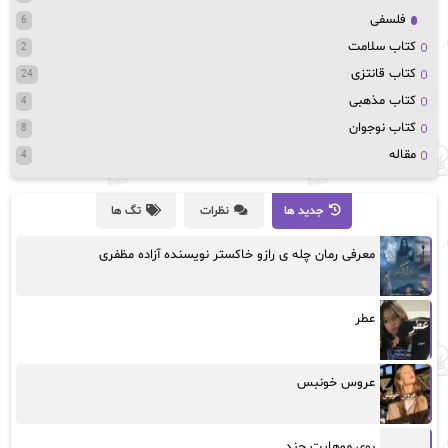
فلسفی
6
کتاب سلامت
2
کتاب قانتزی
24
کتاب مذهبی
4
کتاب نوجوان
8
مقاله
4
جدید ها
نظرات
تگ ها
معرفی رمان چله ی رازو خاکستر نویسنده آزاده مظفری
عطر
عروس خونبس
بوی موهایت چند