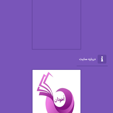
اسما کافی
اصغر زاده
افسانه سماوات
اکرم محمدی
ال جی اسمیت
الف صاد
الکسا ریلی
الکساندر دوما
الناز بوذرجمهری
الناز پاکپور‌
الناز محمدی
الهه
درباره سایت
الهه محمدی
الی مارتینز
اما دون اهو
امیر فرهی
ان اچ کلاین بام
باران
بهار
بهار سلطانی
بهاره حسنی
بهاره شیرازی