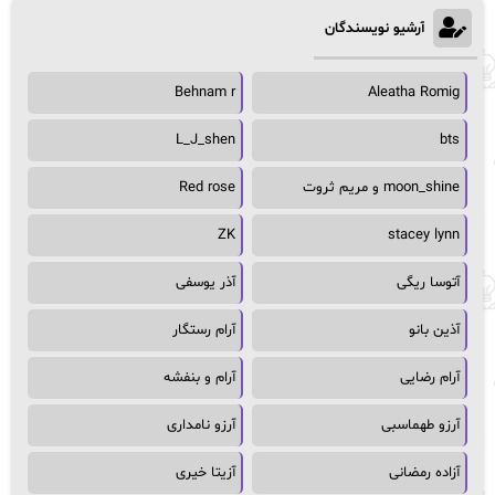
آرشیو نویسندگان
Behnam r
Aleatha Romig
L_J_shen
bts
moon_shine و مریم ثروت
Red rose
ZK
stacey lynn
آتوسا ریگی
آذر یوسفی
آذین بانو
آرام رستگار
آرام رضایی
آرام و بنفشه
آرزو طهماسبی
آرزو نامداری
آزاده رمضانی
آزیتا خیری