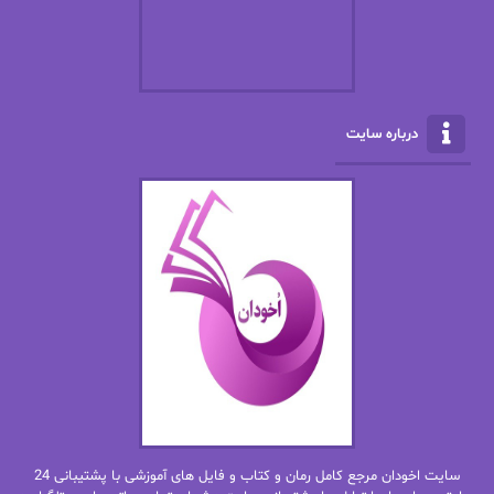
الکسا ریلی
الکساندر دوما
الناز بوذرجمهری
الناز پاکپور‌
الناز محمدی
الهه
درباره سایت
الهه محمدی
الی مارتینز
اما دون اهو
امیر فرهی
ان اچ کلاین بام
باران
بهار
بهار سلطانی
بهاره حسنی
بهاره شیرازی
بهاره غفرانی
بهاره.م
بهنام رستاقی
بیتا فرخی
سایت اخودان مرجع کامل رمان و کتاب و فایل های آموزشی با پشتیبانی 24