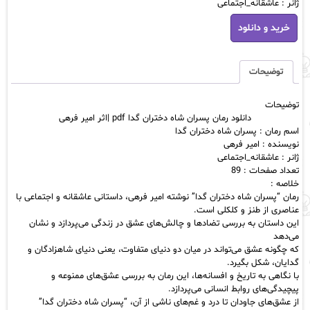
ژانر : عاشقانه_اجتماعی
دانلود
خرید و دانلود
رمان
پسران
شاه
دختران
توضیحات
گدا
pdf
توضیحات
|
دانلود رمان پسران شاه دختران گدا pdf |اثر امیر فرهی
اثر
اسم رمان : پسران شاه دختران گدا
امیر
نویسنده : امیر فرهی
فرهی
ژانر : عاشقانه_اجتماعی
عدد
تعداد صفحات : 89
خلاصه :
رمان “پسران شاه دختران گدا” نوشته امیر فرهی، داستانی عاشقانه و اجتماعی با
عناصری از طنز و کلکلی است.
این داستان به بررسی تضادها و چالش‌های عشق در زندگی می‌پردازد و نشان
می‌دهد
که چگونه عشق می‌تواند در میان دو دنیای متفاوت، یعنی دنیای شاهزادگان و
گدایان، شکل بگیرد.
با نگاهی به تاریخ و افسانه‌ها، این رمان به بررسی عشق‌های ممنوعه و
پیچیدگی‌های روابط انسانی می‌پردازد.
از عشق‌های جاودان تا درد و غم‌های ناشی از آن، “پسران شاه دختران گدا”