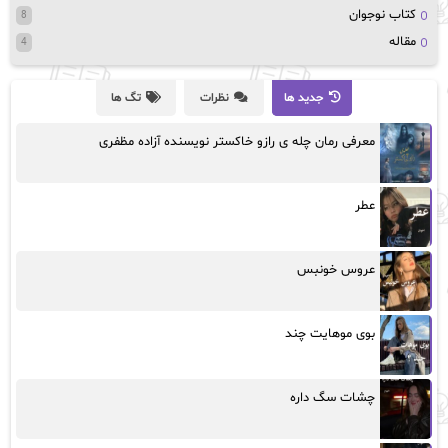
کتاب نوجوان
8
مقاله
4
جدید ها
نظرات
تگ ها
معرفی رمان چله ی رازو خاکستر نویسنده آزاده مظفری
عطر
عروس خونبس
بوی موهایت چند
چشات سگ داره