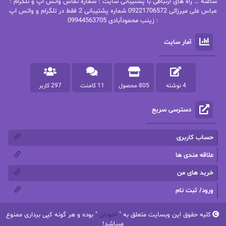
پاتریشیا ویلسون
پرتو فرهمند
ساعته … راه های ارتباطی با پشتیبانی سایت : شماره تماس واتس اپ و تلگرام :
عباس علی میرزائی 09221706572 شماره پشتیبانی 2 فقط در تلگرام و واتس اپ
: زینب محمودآبادی 09944563705
پرستو
پرستو اسحقی
آمار سایت
پرستو مهاجر
پرستو_س
پرنیا tkd
پرهام رسولی
4 نوشته
805 محصول
11 کامنت
297 کاربر
پروانه قدیمی
پروانه محمدی
دسترسی سریع
پریسا شکور(طوفان خاموش)
پگاه رستمی فرد
پنلوپه اسکای
پنلوپه داگلاس
حساب کاربری
پنلوپه وارد
پونه سعیدی
علاقه مندی ها
خرید های من
تاران
ترانه بانو
ورود/ ثبت نام
ترنم.25
تیلور
کلیه حقوق این وبسایت متعلق به "
اخودان
" بوده و هر گونه کپی برداری ممنوع
ثمین سرابی
جان فاولز
میباشد!