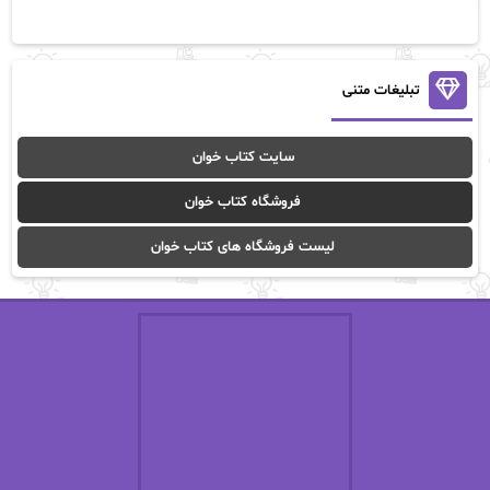
آن ماری سلینکو
آنا تاد
آنالیا
آوا
تبلیغات متنی
آوا موسوی
آیدا (Aixi)
سایت کتاب خوان
آیدا باقری
آیسان صادقی
فروشگاه کتاب خوان
ا_اصغر زاده
ا_اصغرزاده
لیست فروشگاه های کتاب خوان
اریک مورگنشترن
از نیلوفر لاری
استفانی مهیر
استل مسکم
اسما کافی
اصغر زاده
افسانه سماوات
اکرم محمدی
ال جی اسمیت
الف صاد