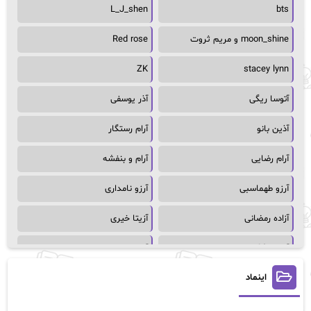
L_J_shen
bts
moon_shine و مریم ثروت
Red rose
ZK
stacey lynn
آتوسا ریگی
آذر یوسفی
آذین بانو
آرام رستگار
آرام رضایی
آرام و بنفشه
آرزو طهماسبی
آرزو نامداری
آزاده رمضانی
آزیتا خیری
آسمان64
آسمان۶۵
اینماد
آسیه احمدی
آگاتا کریستی
آلیس فینی
آمنه قیصری