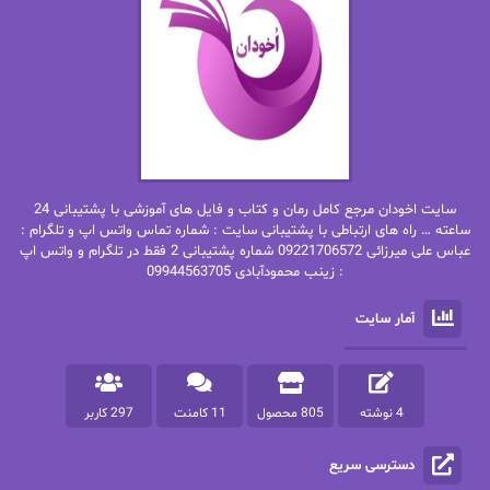
بهار
بهار سلطانی
بهاره حسنی
بهاره شیرازی
بهاره غفرانی
بهاره.م
بهنام رستاقی
بیتا فرخی
سایت اخودان مرجع کامل رمان و کتاب و فایل های آموزشی با پشتیبانی 24
پاتریشیا ویلسون
پرتو فرهمند
ساعته … راه های ارتباطی با پشتیبانی سایت : شماره تماس واتس اپ و تلگرام :
عباس علی میرزائی 09221706572 شماره پشتیبانی 2 فقط در تلگرام و واتس اپ
: زینب محمودآبادی 09944563705
پرستو
پرستو اسحقی
آمار سایت
پرستو مهاجر
پرستو_س
پرنیا tkd
پرهام رسولی
4 نوشته
805 محصول
11 کامنت
297 کاربر
پروانه قدیمی
پروانه محمدی
دسترسی سریع
پریسا شکور(طوفان خاموش)
پگاه رستمی فرد