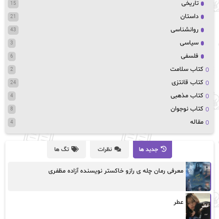
تاریخی
15
داستان
21
روانشناسی
43
سیاسی
3
فلسفی
6
کتاب سلامت
2
کتاب قانتزی
24
کتاب مذهبی
4
کتاب نوجوان
8
مقاله
4
جدید ها
نظرات
تگ ها
معرفی رمان چله ی رازو خاکستر نویسنده آزاده مظفری
عطر