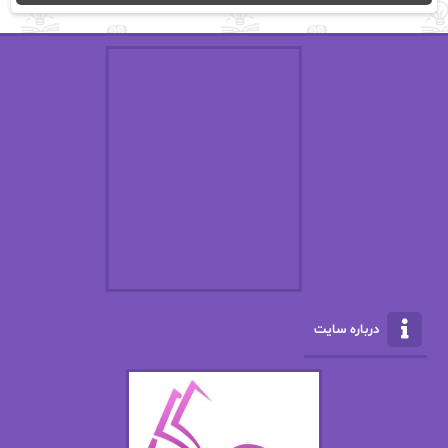
اریک مورگنشترن
از نیلوفر لاری
استفانی مهیر
استل مسکم
اسما کافی
اصغر زاده
افسانه سماوات
اکرم محمدی
ال جی اسمیت
الف صاد
الکسا ریلی
الکساندر دوما
الناز بوذرجمهری
الناز پاکپور‌
الناز محمدی
الهه
درباره سایت
الهه محمدی
الی مارتینز
اما دون اهو
امیر فرهی
ان اچ کلاین بام
باران