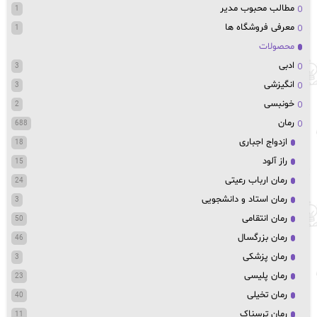
مطالب محبوب مدیر
1
معرفی فروشگاه ها
1
محصولات
ادبی
3
انگیزشی
3
خونبسی
2
رمان
688
ازدواج اجباری
18
راز آلود
15
رمان ارباب رعیتی
24
رمان استاد و دانشجویی
3
رمان انتقامی
50
رمان بزرگسال
46
رمان پزشکی
3
رمان پلیسی
23
رمان تخیلی
40
رمان ترسناک
11