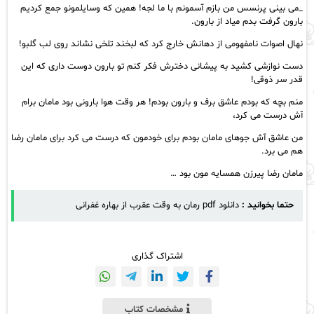
_می بینی پرنسس من بازم آسمونم با ما لجه! همین که وسایلمونو جمع کردیم
بارون گرفت بدم میاد از بارون.
نهال اصوات نامفهومی از دهانش خارج کرد که لبخند تلخی نشاند روی لب گلبو!
دست نوازشی کشید به پیشانی دخترش فکر کنم تو بارون دوست داری که این
قدر سر ذوقی!
منم بچه که بودم عاشق برف و بارون بودم! هر وقت هوا بارونی بود مامان برام
آش درست می کرد،
من عاشق آش جوهای مامان بودم برای خودمون که درست می کرد برای مامان رضا
هم می برد.
مامان رضا پیرزن همسایه مون بود …
حتما بخوانید :
دانلود pdf رمان به وقت عقرب از بهاره غفرانی
اشتراک گذاری
مشخصات کتاب