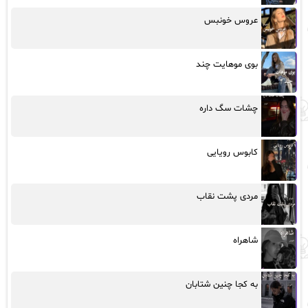
عروس خونبس
بوی موهایت چند
چشات سگ داره
کابوس رویایی
مردی پشت نقاب
شاهراه
به کجا چنین شتابان