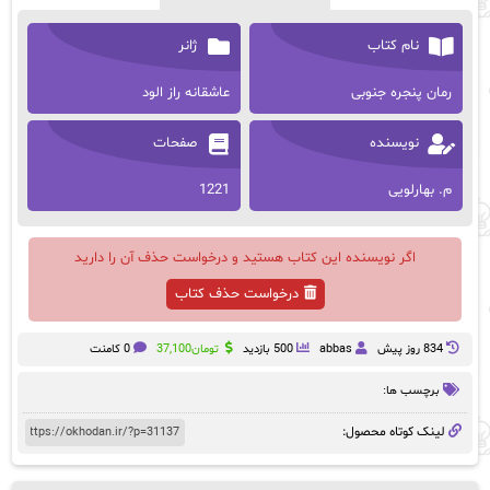
نام کتاب
ژانر
رمان پنجره جنوبی
عاشقانه راز الود
نویسنده
صفحات
م. بهارلویی
1221
اگر نویسنده این کتاب هستید و درخواست حذف آن را دارید
درخواست حذف کتاب
834 روز پيش
abbas
500 بازدید
تومان
37,100
0 کامنت
برچسب ها:
لینک کوتاه محصول: