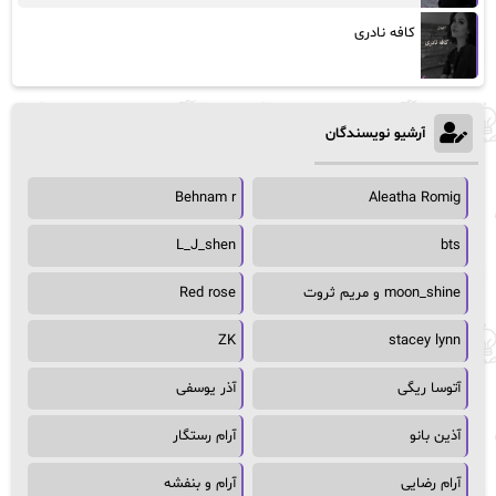
کافه نادری
آرشیو نویسندگان
Behnam r
Aleatha Romig
L_J_shen
bts
moon_shine و مریم ثروت
Red rose
ZK
stacey lynn
آتوسا ریگی
آذر یوسفی
آذین بانو
آرام رستگار
آرام رضایی
آرام و بنفشه