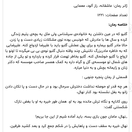
ژانر رمان: عاشقانه، راز آلود، معمایی
تعداد صفحات: ۱۲۲۱
خلاصه رمان:
گلبو که در عین داشتن یه خانواده‌ی سرشناس ولی مثل یه بچه‌ی یتیم زندگی
کرده و سال ها با مادرش که خونبس بوده توی مشکلات زیادی دست و پا زدن.
حالا مادر گلبو بیماره و برای پول عملش گلبو باید با علیرضا ازدواج کنه. علیرضایی
که به خاطره مادربزرگ ناتنیش چند وقته دنبال گلبو نوه‌ی بی بی میگرده تا اونو با
ازواج با گلبو خوشحال کنه. گلبو بخاطر تهمت فرار کرده و بارداره و تو یکی از جاده
های شمال تو موسسه‌ی گل و گیاه داره به کمک همسر صاحب موسسه که دکتر
زنان و زایمانه بچش و به دنیا میاره.
قسمتی از رمان پنجره جنوبی :
هر چه قدر او حوصله نداشت دخترش سرحال بود و در حال دست و پا تکان دادن
زانو به بغل نشسته بود کنار نهال،
روی کاناپه و نگاه ترش مانده بود به او. همان طور خیره به او با بغض نازک
شکستنی گفت:
_نهال، مامان جون بازی بسه، باید آماده شیم از این جا بریم!
نهال خیره به سقف دست و پاهایش را در شکم جمع کرد و بعد کشید طرفین.