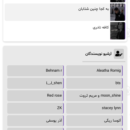
به کجا چنین شتابان
کافه نادری
آرشیو نویسندگان
Behnam r
Aleatha Romig
L_J_shen
bts
moon_shine و مریم ثروت
Red rose
ZK
stacey lynn
آتوسا ریگی
آذر یوسفی