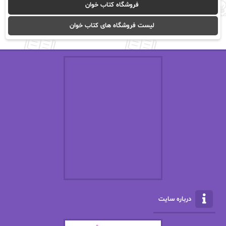
فروشگاه کتاب خوان
ا_اصغر زاده
ا_اصغرزاده
لیست فروشگاه های کتاب خوان
اریک مورگنشترن
از نیلوفر لاری
استفانی مهیر
استل مسکم
اسما کافی
اصغر زاده
افسانه سماوات
اکرم محمدی
ال جی اسمیت
الف صاد
الکسا ریلی
الکساندر دوما
الناز بوذرجمهری
الناز پاکپور‌
الناز محمدی
الهه
درباره سایت
الهه محمدی
الی مارتینز