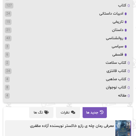
کتاب
127
ادبیات داستانی
24
تاریخی
15
داستان
21
روانشناسی
43
سیاسی
3
فلسفی
6
کتاب سلامت
2
کتاب قانتزی
24
کتاب مذهبی
4
کتاب نوجوان
8
مقاله
4
جدید ها
نظرات
تگ ها
معرفی رمان چله ی رازو خاکستر نویسنده آزاده مظفری