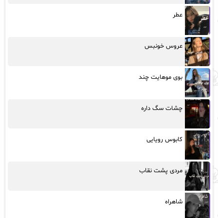
عطر
عروس خونبس
بوی موهایت چند
چشات سگ داره
کابوس رویایی
مردی پشت نقاب
شاهراه