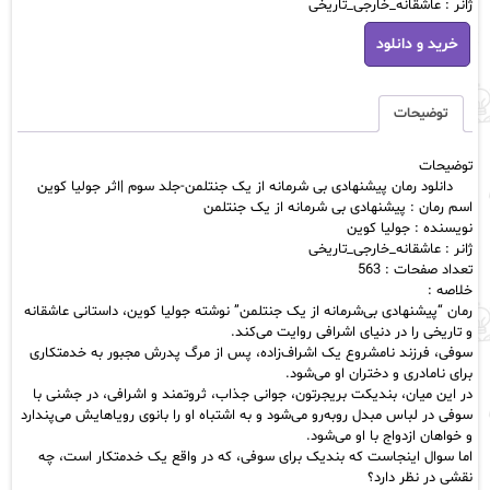
ژانر : عاشقانه_خارجی_تاریخی
دانلود
خرید و دانلود
رمان
پیشنهادی
بی
شرمانه
توضیحات
از
یک
توضیحات
جنتلمن-
دانلود رمان پیشنهادی بی شرمانه از یک جنتلمن-جلد سوم |اثر جولیا کوین
جلد
اسم رمان : پیشنهادی بی شرمانه از یک جنتلمن
سوم
نویسنده : جولیا کوین
|
ژانر : عاشقانه_خارجی_تاریخی
اثر
تعداد صفحات : 563
جولیا
خلاصه :
کوین
رمان “پیشنهادی بی‌شرمانه از یک جنتلمن” نوشته جولیا کوین، داستانی عاشقانه
عدد
و تاریخی را در دنیای اشرافی روایت می‌کند.
سوفی، فرزند نامشروع یک اشراف‌زاده، پس از مرگ پدرش مجبور به خدمتکاری
برای نامادری و دختران او می‌شود.
در این میان، بندیکت بریجرتون، جوانی جذاب، ثروتمند و اشرافی، در جشنی با
سوفی در لباس مبدل روبه‌رو می‌شود و به اشتباه او را بانوی رویاهایش می‌پندارد
و خواهان ازدواج با او می‌شود.
اما سوال اینجاست که بندیک برای سوفی، که در واقع یک خدمتکار است، چه
نقشی در نظر دارد؟