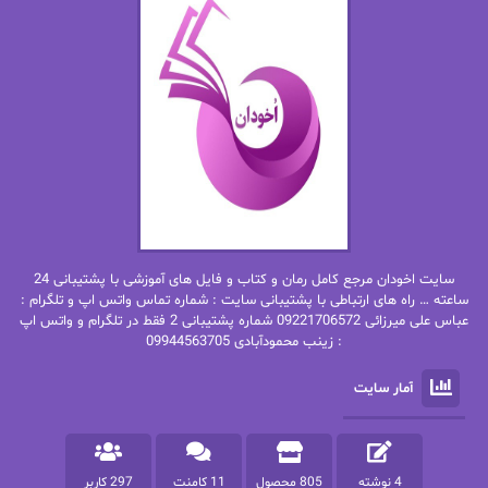
اما دون اهو
امیر فرهی
ان اچ کلاین بام
باران
بهار
بهار سلطانی
بهاره حسنی
بهاره شیرازی
بهاره غفرانی
بهاره.م
بهنام رستاقی
بیتا فرخی
سایت اخودان مرجع کامل رمان و کتاب و فایل های آموزشی با پشتیبانی 24
پاتریشیا ویلسون
پرتو فرهمند
ساعته … راه های ارتباطی با پشتیبانی سایت : شماره تماس واتس اپ و تلگرام :
عباس علی میرزائی 09221706572 شماره پشتیبانی 2 فقط در تلگرام و واتس اپ
: زینب محمودآبادی 09944563705
پرستو
پرستو اسحقی
آمار سایت
پرستو مهاجر
پرستو_س
پرنیا tkd
پرهام رسولی
4 نوشته
805 محصول
11 کامنت
297 کاربر
پروانه قدیمی
پروانه محمدی