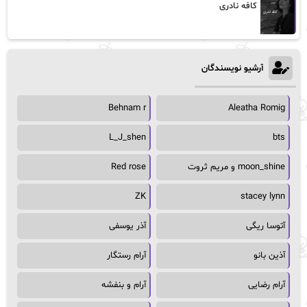
کافه نادری
آرشیو نویسندگان
Behnam r
Aleatha Romig
L_J_shen
bts
moon_shine و مریم ثروت
Red rose
ZK
stacey lynn
آتوسا ریگی
آذر یوسفی
آذین بانو
آرام رستگار
آرام رضایی
آرام و بنفشه