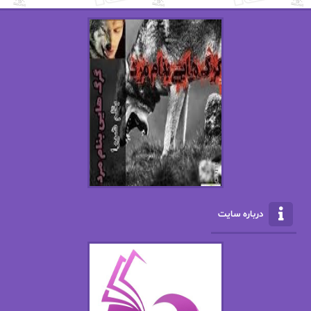
استفانی مهیر
استل مسکم
اسما کافی
اصغر زاده
افسانه سماوات
اکرم محمدی
ال جی اسمیت
الف صاد
الکسا ریلی
الکساندر دوما
الناز بوذرجمهری
الناز پاکپور‌
الناز محمدی
الهه
درباره سایت
الهه محمدی
الی مارتینز
اما دون اهو
امیر فرهی
ان اچ کلاین بام
باران