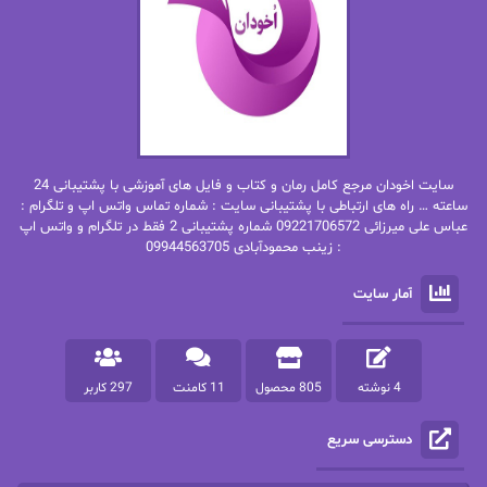
بهار
بهار سلطانی
بهاره حسنی
بهاره شیرازی
بهاره غفرانی
بهاره.م
بهنام رستاقی
بیتا فرخی
سایت اخودان مرجع کامل رمان و کتاب و فایل های آموزشی با پشتیبانی 24
پاتریشیا ویلسون
پرتو فرهمند
ساعته … راه های ارتباطی با پشتیبانی سایت : شماره تماس واتس اپ و تلگرام :
عباس علی میرزائی 09221706572 شماره پشتیبانی 2 فقط در تلگرام و واتس اپ
: زینب محمودآبادی 09944563705
پرستو
پرستو اسحقی
آمار سایت
پرستو مهاجر
پرستو_س
پرنیا tkd
پرهام رسولی
4 نوشته
805 محصول
11 کامنت
297 کاربر
پروانه قدیمی
پروانه محمدی
دسترسی سریع
پریسا شکور(طوفان خاموش)
پگاه رستمی فرد
پنلوپه اسکای
پنلوپه داگلاس