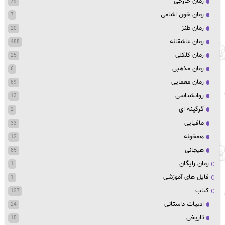
رمان خارجی
79
رمان خون اشامی
7
رمان طنز
20
رمان عاشقانه
488
رمان کلکلی
25
رمان مذهبی
6
رمان معمایی
69
روانشناسی
13
گرگینه ای
2
مافیایی
33
همخونه
12
هیجانی
85
رمان رایگان
1
فایل های آموزشی
1
کتاب
127
ادبیات داستانی
24
تاریخی
15