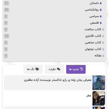
داستان
21
روانشناسی
43
سیاسی
3
فلسفی
6
کتاب سلامت
2
کتاب قانتزی
24
کتاب مذهبی
4
کتاب نوجوان
8
مقاله
4
جدید ها
نظرات
تگ ها
معرفی رمان چله ی رازو خاکستر نویسنده آزاده مظفری
عطر