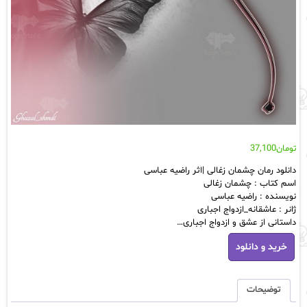
تومان
37,100
دانلود رمان چشمان زغالی |اثر راضیه عباسی
اسم کتاب : چشمان زغالی
نویسنده : راضیه عباسی
ژانر : عاشقانه_ازدواج اجباری
داستانی از عشق و ازدواج اجباری…
دانلود
خرید و دانلود
رمان
چشمان
زغالی
|
توضیحات
اثر