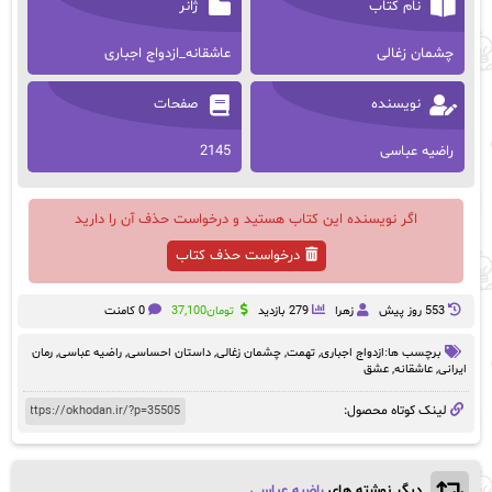
نام کتاب
ژانر
چشمان زغالی
عاشقانه_ازدواج اجباری
نویسنده
صفحات
راضیه عباسی
2145
اگر نویسنده این کتاب هستید و درخواست حذف آن را دارید
درخواست حذف کتاب
553 روز پيش
زهرا
279 بازدید
تومان
37,100
0 کامنت
برچسب ها:
ازدواج اجباری
,
تهمت
,
چشمان زغالی
,
داستان احساسی
,
راضیه عباسی
,
رمان
ایرانی
,
عاشقانه
,
عشق
لینک کوتاه محصول:
دیگر نوشته های
راضیه عباسی