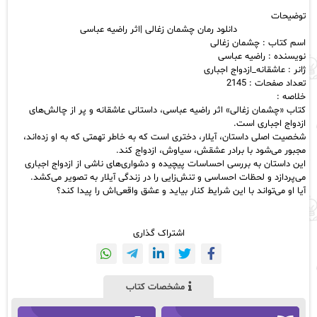
راضیه
توضیحات
عباسی
دانلود رمان چشمان زغالی |اثر راضیه عباسی
عدد
اسم کتاب : چشمان زغالی
نویسنده : راضیه عباسی
ژانر : عاشقانه_ازدواج اجباری
تعداد صفحات : 2145
خلاصه :
کتاب «چشمان زغالی» اثر راضیه عباسی، داستانی عاشقانه و پر از چالش‌های
ازدواج اجباری است.
شخصیت اصلی داستان، آیلار، دختری است که به خاطر تهمتی که به او زده‌اند،
مجبور می‌شود با برادر عشقش، سیاوش، ازدواج کند.
این داستان به بررسی احساسات پیچیده و دشواری‌های ناشی از ازدواج اجباری
می‌پردازد و لحظات احساسی و تنش‌زایی را در زندگی آیلار به تصویر می‌کشد.
آیا او می‌تواند با این شرایط کنار بیاید و عشق واقعی‌اش را پیدا کند؟
اشتراک گذاری
مشخصات کتاب