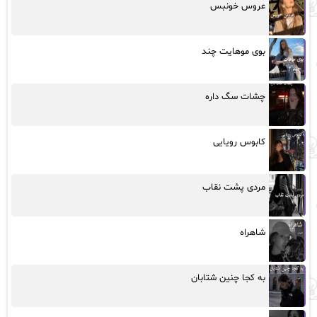
عروس خونبس
بوی موهایت چند
چشات سگ داره
کابوس رویایی
مردی پشت نقاب
شاهراه
به کجا چنین شتابان