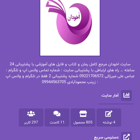
ان اچ کلاین بام
باران
بهار
بهار سلطانی
بهاره حسنی
بهاره شیرازی
بهاره غفرانی
بهاره.م
بهنام رستاقی
بیتا فرخی
سایت اخودان مرجع کامل رمان و کتاب و فایل های آموزشی با پشتیبانی 24
پاتریشیا ویلسون
پرتو فرهمند
ساعته … راه های ارتباطی با پشتیبانی سایت : شماره تماس واتس اپ و تلگرام :
عباس علی میرزائی 09221706572 شماره پشتیبانی 2 فقط در تلگرام و واتس اپ
: زینب محمودآبادی 09944563705
پرستو
پرستو اسحقی
آمار سایت
پرستو مهاجر
پرستو_س
پرنیا tkd
پرهام رسولی
4 نوشته
805 محصول
11 کامنت
297 کاربر
پروانه قدیمی
پروانه محمدی
دسترسی سریع
پریسا شکور(طوفان خاموش)
پگاه رستمی فرد