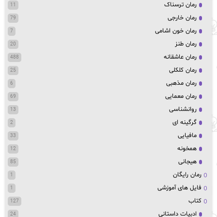
رمان ترسناک
11
رمان خارجی
79
رمان خون اشامی
7
رمان طنز
20
رمان عاشقانه
488
رمان کلکلی
25
رمان مذهبی
6
رمان معمایی
69
روانشناسی
13
گرگینه ای
2
مافیایی
33
همخونه
12
هیجانی
85
رمان رایگان
1
فایل های آموزشی
1
کتاب
127
ادبیات داستانی
24