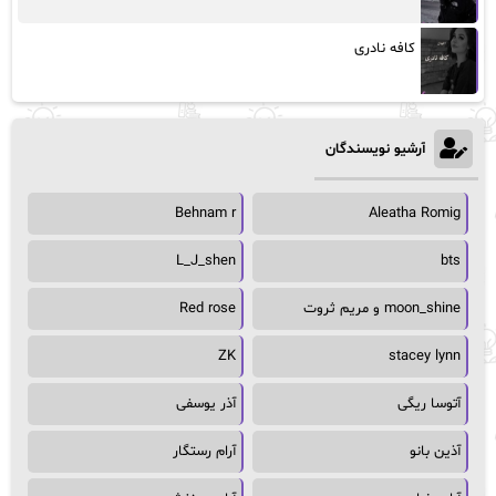
کافه نادری
آرشیو نویسندگان
Behnam r
Aleatha Romig
L_J_shen
bts
moon_shine و مریم ثروت
Red rose
ZK
stacey lynn
آتوسا ریگی
آذر یوسفی
آذین بانو
آرام رستگار