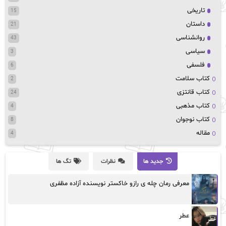
تاریخی
15
داستان
21
روانشناسی
43
سیاسی
3
فلسفی
6
کتاب سلامت
2
کتاب قانتزی
24
کتاب مذهبی
4
کتاب نوجوان
8
مقاله
4
جدید ها
نظرات
تگ ها
معرفی رمان چله ی رازو خاکستر نویسنده آزاده مظفری
عطر