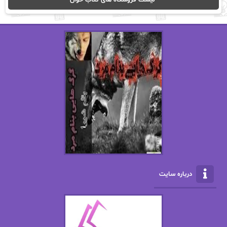
اریک مورگنشترن
از نیلوفر لاری
استفانی مهیر
استل مسکم
اسما کافی
اصغر زاده
افسانه سماوات
اکرم محمدی
ال جی اسمیت
الف صاد
الکسا ریلی
الکساندر دوما
الناز بوذرجمهری
الناز پاکپور‌
الناز محمدی
الهه
درباره سایت
الهه محمدی
الی مارتینز
اما دون اهو
امیر فرهی