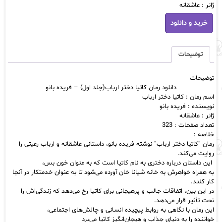
ژانر : عاشقانه
دانلود
خرید و دانلود
رمان
کاتیا
دختر
ارباب(جلد
توضیحات
اول)
-
توضیحات
فریده
دانلود رمان کاتیا دختر ارباب(جلد اول) – فریده بانو
بانو
اسم رمان : کاتیا دختر ارباب
عدد
نویسنده : فریده بانو
ژانر : عاشقانه
تعداد صفحات : 323
خلاصه :
رمان “کاتیا دختر ارباب” نوشته فریده بانو، داستانی عاشقانه و ارباب رعیتی را
روایت می‌کند.
این داستان درباره دختری به نام کاتیا است که به عنوان خون بس،
به همراه خواهرش به خانه شیانا خان آورده می‌شود تا به عنوان خدمتکار در آنجا
کار کنند.
در این بین، اتفاقات جالب و پرهیجانی برای کاتیا رخ می‌دهد که زندگی‌اش را
تحت تأثیر قرار می‌دهد.
این رمان با نگاهی به روابط پیچیده انسانی و چالش‌های اجتماعی،
خواننده را به دنیای جذاب و هیجان‌انگیز کاتیا می‌برد