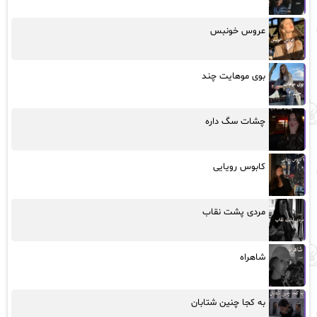
عروس خونبس
بوی موهایت چند
چشات سگ داره
کابوس رویایی
مردی پشت نقاب
شاهراه
به کجا چنین شتابان