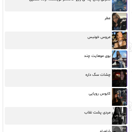
عطر
عروس خونبس
بوی موهایت چند
چشات سگ داره
کابوس رویایی
مردی پشت نقاب
شاهراه