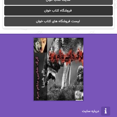
آیدا باقری
آیسان صادقی
فروشگاه کتاب خوان
ا_اصغر زاده
ا_اصغرزاده
لیست فروشگاه های کتاب خوان
اریک مورگنشترن
از نیلوفر لاری
استفانی مهیر
استل مسکم
اسما کافی
اصغر زاده
افسانه سماوات
اکرم محمدی
ال جی اسمیت
الف صاد
الکسا ریلی
الکساندر دوما
الناز بوذرجمهری
الناز پاکپور‌
الناز محمدی
الهه
درباره سایت