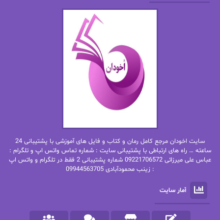
الهه محمدی
الی مارتینز
اما دون اهو
امیر فرهی
ان اچ کلاین بام
باران
بهار
بهار سلطانی
بهاره حسنی
بهاره شیرازی
بهاره غفرانی
بهاره.م
بهنام رستاقی
بیتا فرخی
سایت اخودان مرجع کامل رمان و کتاب و فایل های آموزشی با پشتیبانی 24
پاتریشیا ویلسون
پرتو فرهمند
ساعته … راه های ارتباطی با پشتیبانی سایت : شماره تماس واتس اپ و تلگرام :
عباس علی میرزائی 09221706572 شماره پشتیبانی 2 فقط در تلگرام و واتس اپ
: زینب محمودآبادی 09944563705
پرستو
پرستو اسحقی
آمار سایت
پرستو مهاجر
پرستو_س
پرنیا tkd
پرهام رسولی