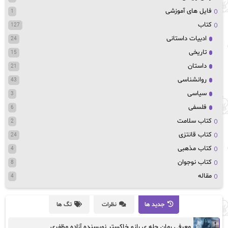
فایل های آموزشی
1
کتاب
127
ادبیات داستانی
24
تاریخی
15
داستان
21
روانشناسی
43
سیاسی
3
فلسفی
6
کتاب سلامت
2
کتاب قانتزی
24
کتاب مذهبی
4
کتاب نوجوان
8
مقاله
4
جدید ها
نظرات
تگ ها
معرفی رمان چله ی رازو خاکستر نویسنده آزاده مظفری