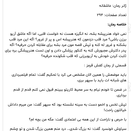
ژانر رمان: عاشقانه
تعداد صفحات: ۲۹۴
خلاصه رمان:
نمی خواد هنرپیشه بشه، نه انگیزه هست نه خواست قلبی، اما اگه عاشق آریو
برزن باشی؟ مرد قلب دزدمون که هنرپیشه اس و پر از غرور؟ اگه این مرد قلب
بشکنه و غرور له کنه و تپش قصه مون مرد بشه برای مقابله کردن حرفیه؟ اگه
پدر دکترش مجبورش کنه به کنکور پزشکی دادن و اون تست هنرپیشگی بره برای
ثابت کردن خودش به آریوبرزنی که قلب شکونده حرفیه؟
قسمتی از رمان کفش قرمز :
باید موضعش را همین الان مشخص می کرد با تحکیم گفت: تمام فیلمبرداری
های شبانه ات باید با سپهر بری،
در ضمن تا خودم نیام به سر محیط کاریتو ببینم قبول نمی کنم قدم از قدم
برداری.
تپش تخس و اخمو دست به سینه نشسته بود که سپهر گفت: من میرم داداش
خیالتون راحت!
با حرص و ناراحت از این همه بی اعتمادی گفت: مگه من بچه ام؟
سیاوش خونسرد گفت: نه بزرگ شدی… درد منم همین بزرگ شدن و تو چشم