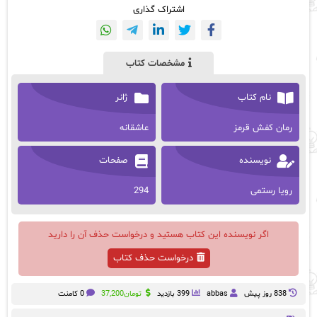
اشتراک گذاری
مشخصات کتاب
نام کتاب
ژانر
رمان کفش قرمز
عاشقانه
نویسنده
صفحات
رویا رستمی
294
اگر نویسنده این کتاب هستید و درخواست حذف آن را دارید
درخواست حذف کتاب
838 روز پيش
abbas
399 بازدید
تومان
37,200
0 کامنت