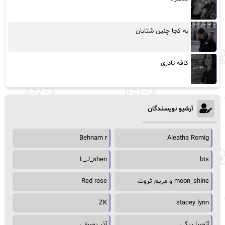
به کجا چنین شتابان
کافه نادری
آرشیو نویسندگان
Behnam r
Aleatha Romig
L_J_shen
bts
moon_shine و مریم ثروت
Red rose
ZK
stacey lynn
آتوسا ریگی
آذر یوسفی