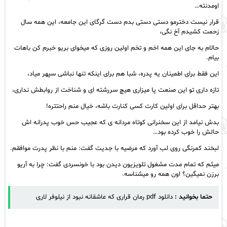
اومدنته…
قرار نیست دخترمو دستی دستی بدم دست گرگای این جامعه، این همه سال
زحمت کشیدم آخ نگی،
حالام به جای این همه اخم و تخم اولین روزی که میخوای بریو خبرم کن باهات
بیام.
این فقط برای اطمینان یه پدره، شبا هم برای اینکه تنها نباشی سپهر میاد،
تازه داری تو این صنعت پا میزاری هیچ سررشته ای و شناخت از روابطش نداری،
بهتر حداقل برای اولین کارت کسی کنارت باشه، خیال منم راحتتره!
بدش نیامد از این سخنرانی کوتاه مردانه ی که عجیب حس خوب پدرانه اش
حالش را خوب کرده بود…
لبخند کمرنگی روی لب آورد که مرضیه با جدیت گفت: منم با نظر پدرت موافقم.
میثم که تمام مدت مشغول تلویزیون دیدن بود با خونسردی گفت: چرا به آریو
برزن نمیگین؟ اون همه رو میشناسه.
حتما بخوانید :
دانلود pdf رمان قراری که عاشقانه نبود از نیلوفر لاری