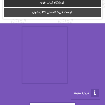
فروشگاه کتاب خوان
ا_اصغر زاده
ا_اصغرزاده
لیست فروشگاه های کتاب خوان
اریک مورگنشترن
از نیلوفر لاری
استفانی مهیر
استل مسکم
اسما کافی
اصغر زاده
افسانه سماوات
اکرم محمدی
ال جی اسمیت
الف صاد
الکسا ریلی
الکساندر دوما
الناز بوذرجمهری
الناز پاکپور‌
الناز محمدی
الهه
درباره سایت
الهه محمدی
الی مارتینز