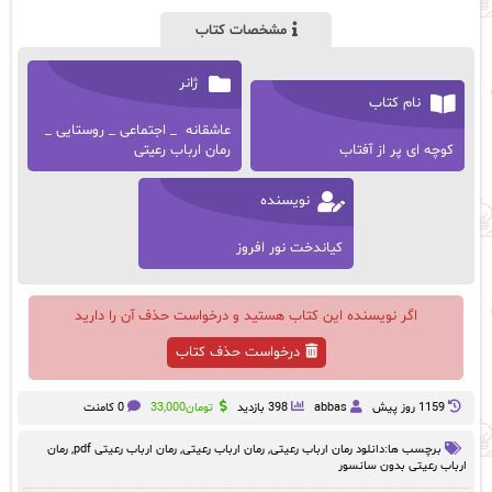
مشخصات کتاب
ژانر
نام کتاب
عاشقانه _ اجتماعی _ روستایی _
کوچه ای پر از آفتاب
رمان ارباب رعیتی
نویسنده
کیاندخت نور افروز
اگر نویسنده این کتاب هستید و درخواست حذف آن را دارید
درخواست حذف کتاب
1159 روز پيش
abbas
398 بازدید
تومان
33,000
0 کامنت
برچسب ها:
دانلود رمان ارباب رعیتی
,
رمان ارباب رعیتی
,
رمان ارباب رعیتی pdf
,
رمان
ارباب رعیتی بدون سانسور