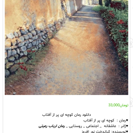
تومان
33,000
دانلود رمان کوچه ای پر از آفتاب
♥️رمان : کوچه ای پر از آفتاب
♥️ژانر : عاشقانه _ اجتماعی _ روستایی _
رمان ارباب رعیتی
♥️نویسنده: کیاندخت نور افروز