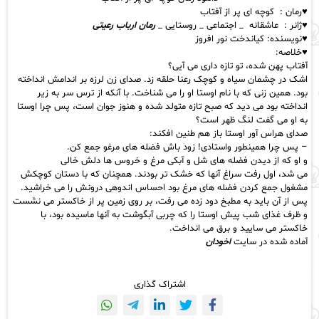
♥️رمان : کوچه ای پر از آفتاب
♥️ژانر : عاشقانه _ اجتماعی _ روستایی _
رمان ارباب رعیتی
♥️نویسنده: کیاندخت نور افروز
♥️خلاصه:
آفتاب پهن شده، تو تازه داری می آیی؟
اشک در چشمان سیاه و کوچک رعنا حلقه زد. صدای زن لرزه بر اندامش انداخته
بود. همین زنی که با نام اوستا او را می شناخت. با آنکه از ترس سر به زیر
انداخته بود می دید که صبح تازه متولد شده و هنوز جوان است، پس چرا اوستا
به او می گفت لنگ ظهر است؟
صدای هراس آور اوستا باز هم طنین افکند:
– پس چرا همینطور واستادی! زود باش فضله های مرغو جمع کن.
و او که از دیدن فضله های شل و آبکی مرغ و خروس ها دلش خالی
می شد، اول رفت سراغ آنها که خشک تر بودند. همچنان که با دستان کوچکش
مشغول جمع کردن فضله های مرغ بود احساس اندوهی درونش را می خراشید.
پس از آن باید به مطبخ دود زده می رفت، بر روی زمین پر از خاکستر می نشست
و ظرف غذای شب پیش اوستا را که چربی آبگوشت به آنها ماسیده بود، با
خاکستر می سایید و برق می انداخت.
آماده شده در سایت
اخودان
اشتراک گذاری