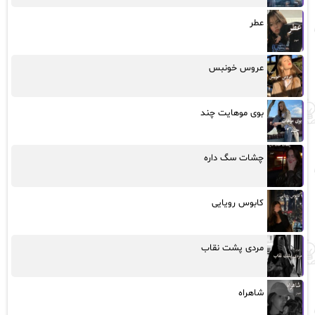
عطر
عروس خونبس
بوی موهایت چند
چشات سگ داره
کابوس رویایی
مردی پشت نقاب
شاهراه