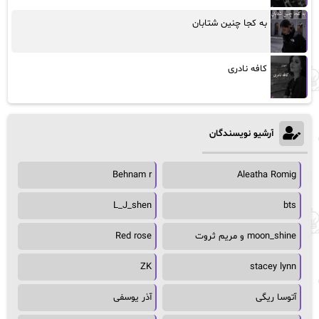
به کجا چنین شتابان
کافه نادری
آرشیو نویسندگان
Behnam r
Aleatha Romig
L_J_shen
bts
moon_shine و مریم ثروت
Red rose
ZK
stacey lynn
آتوسا ریگی
آذر یوسفی