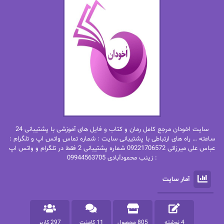
اما دون اهو
امیر فرهی
ان اچ کلاین بام
باران
بهار
بهار سلطانی
بهاره حسنی
بهاره شیرازی
بهاره غفرانی
بهاره.م
بهنام رستاقی
بیتا فرخی
سایت اخودان مرجع کامل رمان و کتاب و فایل های آموزشی با پشتیبانی 24
پاتریشیا ویلسون
پرتو فرهمند
ساعته … راه های ارتباطی با پشتیبانی سایت : شماره تماس واتس اپ و تلگرام :
عباس علی میرزائی 09221706572 شماره پشتیبانی 2 فقط در تلگرام و واتس اپ
: زینب محمودآبادی 09944563705
پرستو
پرستو اسحقی
آمار سایت
پرستو مهاجر
پرستو_س
پرنیا tkd
پرهام رسولی
4 نوشته
805 محصول
11 کامنت
297 کاربر