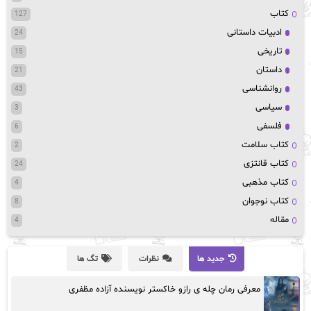
کتاب
127
ادبیات داستانی
24
تاریخی
15
داستان
21
روانشناسی
43
سیاسی
3
فلسفی
6
کتاب سلامت
2
کتاب قانتزی
24
کتاب مذهبی
4
کتاب نوجوان
8
مقاله
4
جدید ها
نظرات
تگ ها
معرفی رمان چله ی رازو خاکستر نویسنده آزاده مظفری