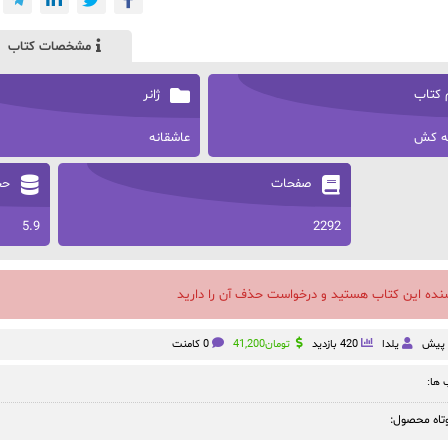
مشخصات کتاب
 کتاب
ژانر
نه کش
عاشقانه
صفحات
حج
5.9
2292
سنده این کتاب هستید و درخواست حذف آن را دارید
یلدا
420 بازدید
تومان
41,200
0 کامنت
ها:
تاه محصول: