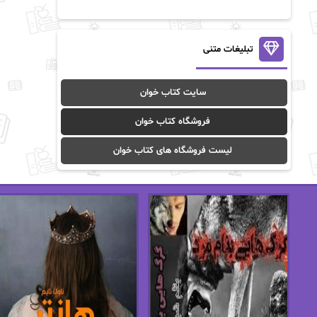
آن ماری سلینکو
آنا تاد
آنالیا
آوا
تبلیغات متنی
آوا موسوی
آیدا (Aixi)
سایت کتاب خوان
آیدا باقری
آیسان صادقی
فروشگاه کتاب خوان
ا_اصغر زاده
ا_اصغرزاده
لیست فروشگاه های کتاب خوان
اریک مورگنشترن
از نیلوفر لاری
استفانی مهیر
استل مسکم
اسما کافی
اصغر زاده
افسانه سماوات
اکرم محمدی
ال جی اسمیت
الف صاد