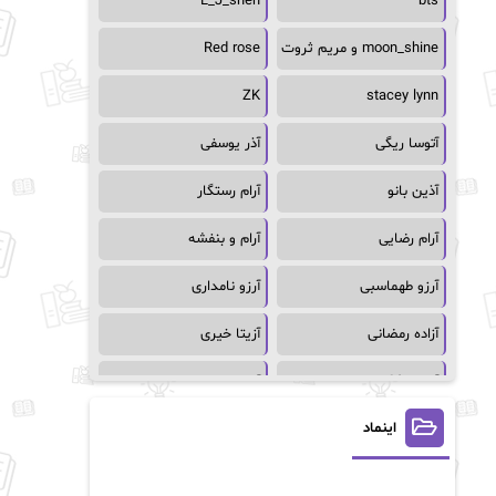
L_J_shen
bts
moon_shine و مریم ثروت
Red rose
ZK
stacey lynn
آتوسا ریگی
آذر یوسفی
آذین بانو
آرام رستگار
آرام رضایی
آرام و بنفشه
آرزو طهماسبی
آرزو نامداری
آزاده رمضانی
آزیتا خیری
آسمان64
آسمان۶۵
اینماد
آسیه احمدی
آگاتا کریستی
آلیس فینی
آمنه قیصری