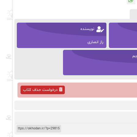
نویسنده
راز انصاری
م
درخواست حذف کتاب