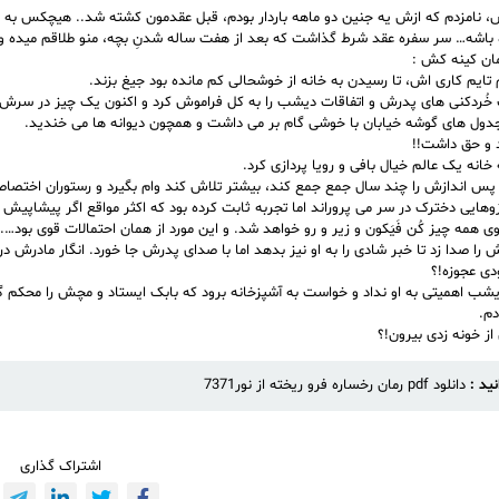
 نامزدم که ازش یه جنین دو ماهه باردار بودم، قبل عقدمون کشته شد.. هیچکس به جز
ه باشه… سر سفره عقد شرط گذاشت که بعد از هفت ساله شدنِ بچه، منو طلاقم میده و بر
ان کینه کش :
 تایم کاری اش، تا رسیدن به خانه از خوشحالی کم مانده بود جیغ بزند.
خُردکنی های پدرش و اتفاقات دیشب را به كل فراموش کرد و اکنون یک چیز در سرش
دول های گوشه خیابان با خوشی گام بر می داشت و همچون دیوانه ها می خندید.
 و حق داشت!!
خانه یک عالم خیال بافی و رویا پردازی کرد.
س اندازش را چند سال جمع جمع کند، بیشتر تلاش کند وام بگیرد و رستوران اختصاصی
زوهایی دخترک در سر می پروراند اما تجربه ثابت کرده بود که اکثر مواقع اگر پیشاپی
ی همه چیز كُن فَيَكون و زیر و رو خواهد شد. و این مورد از همان احتمالات قوی بود….
 را صدا زد تا خبر شادی را به او نیز بدهد اما با صدای پدرش جا خورد. انگار مادرش در 
دی عجوزه!؟
دیشب اهمیتی به او نداد و خواست به آشپزخانه برود که بابک ایستاد و مچش را محکم گرف
دم.
 از خونه زدی بیرون!؟
نید :
دانلود pdf رمان رخساره فرو ریخته از نور7371
اشتراک گذاری