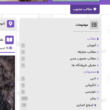
مطالب محبوب
اُخو
موضوعات
مطالب
دان
آموزش
1
16 اردیبهشت 1403
مطالب متفرقه
1
مطالب محبوب مدیر
1
معرفی فروشگاه ها
1
محصولات
ادبی
3
انگیزشی
3
خونبسی
2
رمان
688
ازدواج اجباری
18