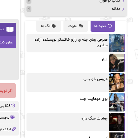
کتاب نوجوان
8
مقاله
4
جدید ها
نظرات
تگ ها
نام
معرفی رمان چله ی رازو خاکستر نویسنده آزاده
رمان کی
مظفری
عطر
عروس خونبس
اگر نوی
بوی موهایت چند
823 روز پيش
برچسب 
چشات سگ داره
لینک کو