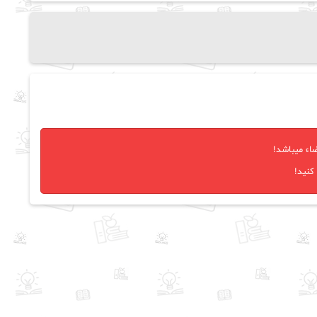
اء میباشد!
کنید!