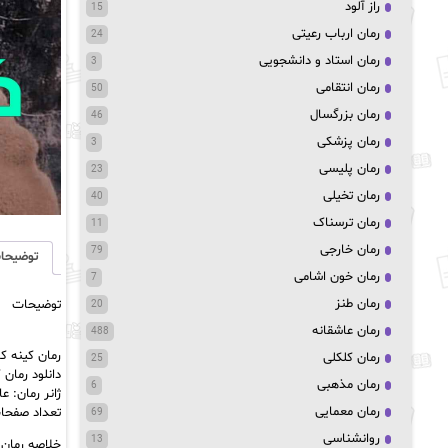
راز آلود
15
رمان ارباب رعیتی
24
رمان استاد و دانشجویی
3
رمان انتقامی
50
رمان بزرگسال
46
رمان پزشکی
3
رمان پلیسی
23
رمان تخیلی
40
رمان ترسناک
11
رمان خارجی
79
توضیحا
رمان خون اشامی
7
رمان طنز
توضیحات
20
رمان عاشقانه
488
رمان کینه ک
رمان کلکلی
25
دانلود رمان 
رمان مذهبی
6
ژانر رمان: ع
رمان معمایی
تعداد صفحات: 
69
روانشناسی
13
خلاصه رمان: