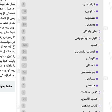
سال ها پیش،
گرگینه ای
2
ام حلال زاد
مافیایی
33
قسمتی از رم
همخونه
پس از اتمام
12
تمام اعصاب 
هیجانی
85
روی لبه ی ج
رمان رایگان
1
خوشحال بود
تا رسیدن به 
فایل های آموزشی
1
می توانست پ
کتاب
127
آخ که چه آر
به احتمال قو
ادبیات داستانی
24
با ذوق مادرش
تاریخی
15
بابک_کجا بو
داستان
با یادآوری 
21
_رستوران بو
روانشناسی
43
_با اجازه کی
سیاسی
3
فلسفی
6
حتما بخوا
کتاب سلامت
2
کتاب قانتزی
24
کتاب مذهبی
4