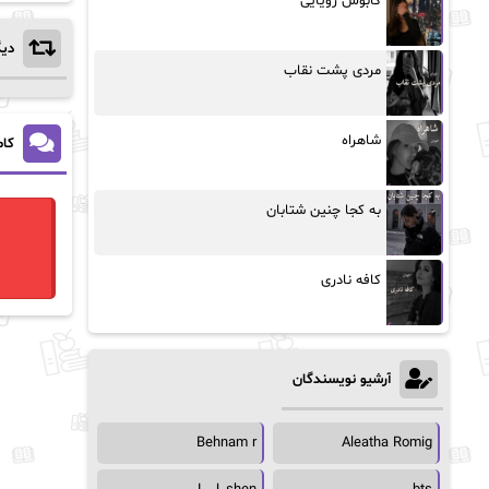
کابوس رویایی
دیگ
مردی پشت نقاب
شاهراه
کام
به کجا چنین شتابان
کافه نادری
آرشیو نویسندگان
Behnam r
Aleatha Romig