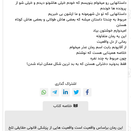
داستانهايى رو ميخوام بنويسم که خودم خيلى هاشونو ديدم و خيلى شو از
پرونده ها خوندم
داستانهايى که تو دل شهرمونه و ما ازشون بى خبريم
مربوط به چندتا داستان ميشه که بعضى هاش طولانى و بعضى هاش کوتاه
هستن
اميدوارم خوشتون بياد
اين يه رمان متفاوته
رمانى از دل واقعيت
از آقايونم بابت اسم رمان عذر ميخوام
خلاصه همينايى هست که نوشتم
چون مربوط به چند نفره
فقط بدونيد دخترانى هستن که به بد ترين شکل ممکن تباه شدن!
اشتراک گذاری
خلاصه کتاب
این رمان براساس واقعیت است واقعيت هايى از پزشکى قانونى حقايقى تلخ