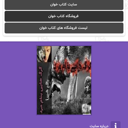
سایت کتاب خوان
آیدا باقری
آیسان صادقی
فروشگاه کتاب خوان
ا_اصغر زاده
ا_اصغرزاده
لیست فروشگاه های کتاب خوان
اریک مورگنشترن
از نیلوفر لاری
استفانی مهیر
استل مسکم
اسما کافی
اصغر زاده
افسانه سماوات
اکرم محمدی
ال جی اسمیت
الف صاد
الکسا ریلی
الکساندر دوما
الناز بوذرجمهری
الناز پاکپور‌
الناز محمدی
الهه
درباره سایت