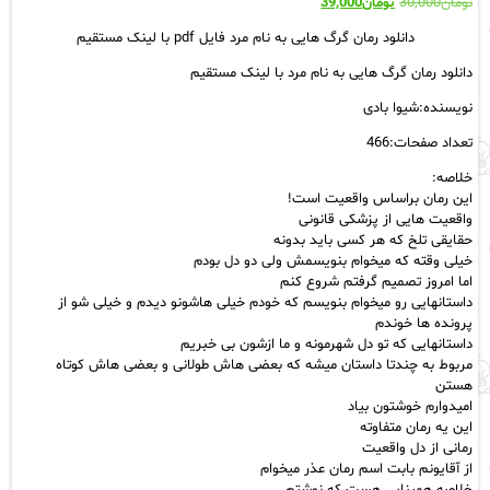
قیمت
قیمت
تومان
30,000
تومان
39,000
اصلی:
فعلی:
دانلود رمان گرگ هایی به نام مرد فایل pdf با لینک مستقیم
تومان30,000
تومان39,000.
بود.
دانلود رمان گرگ هایی به نام مرد با لینک مستقیم
نویسنده:شیوا بادی
تعداد صفحات:466
خلاصه:
این رمان براساس واقعیت است!
واقعيت هايى از پزشکى قانونى
حقايقى تلخ که هر کسى بايد بدونه
خيلى وقته که ميخوام بنويسمش ولى دو دل بودم
اما امروز تصميم گرفتم شروع کنم
داستانهايى رو ميخوام بنويسم که خودم خيلى هاشونو ديدم و خيلى شو از
پرونده ها خوندم
داستانهايى که تو دل شهرمونه و ما ازشون بى خبريم
مربوط به چندتا داستان ميشه که بعضى هاش طولانى و بعضى هاش کوتاه
هستن
اميدوارم خوشتون بياد
اين يه رمان متفاوته
رمانى از دل واقعيت
از آقايونم بابت اسم رمان عذر ميخوام