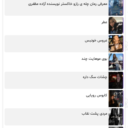
معرفی رمان چله ی رازو خاکستر نویسنده آزاده مظفری
عطر
عروس خونبس
بوی موهایت چند
چشات سگ داره
کابوس رویایی
مردی پشت نقاب