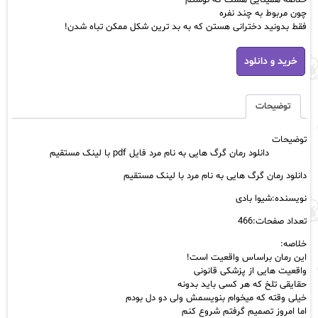
خلاصه همينايى هست که نوشتم
چون مربوط به چند نفره
فقط بدونيد دخترانى هستن که به بد ترين شکل ممکن تباه شدن!
دانلود رمان گرگ
خرید و دانلود
هایی
به
نام
مرد
توضیحات
فایل
pdf
توضیحات
با
دانلود رمان گرگ هایی به نام مرد فایل pdf با لینک مستقیم
لینک
مستقیم
دانلود رمان گرگ هایی به نام مرد با لینک مستقیم
عدد
نویسنده:شیوا بادی
تعداد صفحات:466
خلاصه:
این رمان براساس واقعیت است!
واقعيت هايى از پزشکى قانونى
حقايقى تلخ که هر کسى بايد بدونه
خيلى وقته که ميخوام بنويسمش ولى دو دل بودم
اما امروز تصميم گرفتم شروع کنم