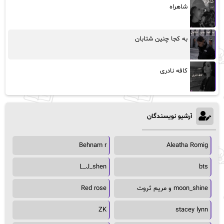
شاهراه
به کجا چنین شتابان
کافه نادری
آرشیو نویسندگان
Behnam r
Aleatha Romig
L_J_shen
bts
moon_shine و مریم ثروت
Red rose
ZK
stacey lynn