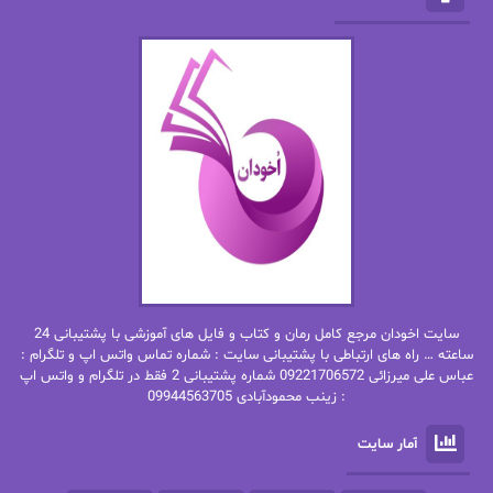
الهه محمدی
الی مارتینز
اما دون اهو
امیر فرهی
ان اچ کلاین بام
باران
بهار
بهار سلطانی
بهاره حسنی
بهاره شیرازی
بهاره غفرانی
بهاره.م
بهنام رستاقی
بیتا فرخی
سایت اخودان مرجع کامل رمان و کتاب و فایل های آموزشی با پشتیبانی 24
پاتریشیا ویلسون
پرتو فرهمند
ساعته … راه های ارتباطی با پشتیبانی سایت : شماره تماس واتس اپ و تلگرام :
عباس علی میرزائی 09221706572 شماره پشتیبانی 2 فقط در تلگرام و واتس اپ
: زینب محمودآبادی 09944563705
پرستو
پرستو اسحقی
آمار سایت
پرستو مهاجر
پرستو_س