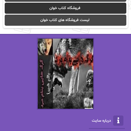
آیدا باقری
آیسان صادقی
فروشگاه کتاب خوان
ا_اصغر زاده
ا_اصغرزاده
لیست فروشگاه های کتاب خوان
اریک مورگنشترن
از نیلوفر لاری
استفانی مهیر
استل مسکم
اسما کافی
اصغر زاده
افسانه سماوات
اکرم محمدی
ال جی اسمیت
الف صاد
الکسا ریلی
الکساندر دوما
الناز بوذرجمهری
الناز پاکپور‌
الناز محمدی
الهه
درباره سایت
الهه محمدی
الی مارتینز