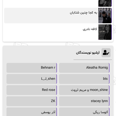
به کجا چنین شتابان
کافه نادری
آرشیو نویسندگان
Behnam r
Aleatha Romig
L_J_shen
bts
moon_shine و مریم ثروت
Red rose
ZK
stacey lynn
آتوسا ریگی
آذر یوسفی