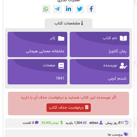
اشتراک گذاری
مشخصات کتاب
نام کتاب
ژانر
رمان گلاویژ
عاشقانه معمایی هیجانی
نویسنده
صفحات
شبنم کرمی
1841
اگر نویسنده این کتاب هستید و درخواست حذف آن را دارید
درخواست حذف کتاب
811 روز پيش
abbas
1,304 بازدید
تومان
35,400
0 کامنت
برچسب ها: