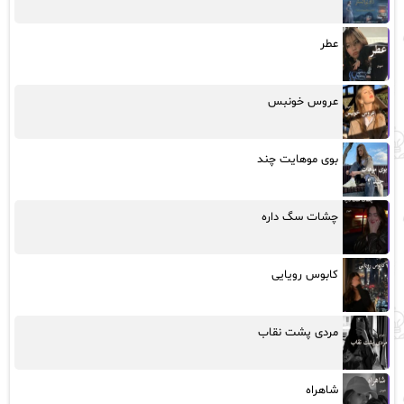
عطر
عروس خونبس
بوی موهایت چند
چشات سگ داره
کابوس رویایی
مردی پشت نقاب
شاهراه