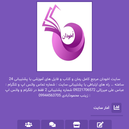
اما دون اهو
امیر فرهی
ان اچ کلاین بام
باران
بهار
بهار سلطانی
بهاره حسنی
بهاره شیرازی
بهاره غفرانی
بهاره.م
بهنام رستاقی
بیتا فرخی
سایت اخودان مرجع کامل رمان و کتاب و فایل های آموزشی با پشتیبانی 24
پاتریشیا ویلسون
پرتو فرهمند
ساعته … راه های ارتباطی با پشتیبانی سایت : شماره تماس واتس اپ و تلگرام :
عباس علی میرزائی 09221706572 شماره پشتیبانی 2 فقط در تلگرام و واتس اپ
: زینب محمودآبادی 09944563705
پرستو
پرستو اسحقی
آمار سایت
پرستو مهاجر
پرستو_س
پرنیا tkd
پرهام رسولی