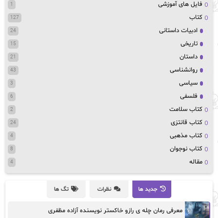
فایل های آموزشی
1
کتاب
127
ادبیات داستانی
24
تاریخی
15
داستان
21
روانشناسی
43
سیاسی
3
فلسفی
6
کتاب سلامت
2
کتاب قانتزی
24
کتاب مذهبی
4
کتاب نوجوان
8
مقاله
4
جدید ها
نظرات
تگ ها
معرفی رمان چله ی رازو خاکستر نویسنده آزاده مظفری