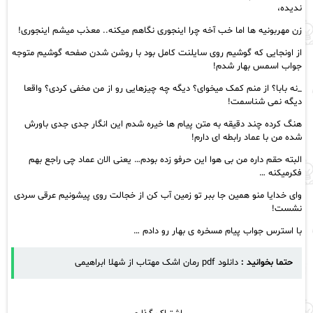
ندیده،
زن مهربونیه ها اما خب آخه چرا اینجوری نگاهم میکنه.. معذب میشم اینجوری!
از اونجایی که گوشیم روی سایلنت کامل بود با روشن شدن صفحه گوشیم متوجه
جواب اسمس بهار شدم!
_نه بابا؟ از منم کمک میخوای؟ دیگه چه چیزهایی رو از من مخفی کردی؟ واقعا
دیگه نمی شناسمت!
هنگ کرده چند دقیقه به متن پیام ها خیره شدم این انگار جدی جدی باورش
شده من با عماد رابطه ای دارم!
البته حقم داره من بی هوا این حرفو زده بودم… یعنی الان عماد چی راجع بهم
فکرمیکنه …
وای خدایا منو همین جا ببر تو زمین آب کن از خجالت روی پیشونیم عرقی سردی
نشست!
با استرس جواب پیام مسخره ی بهار رو دادم …
حتما بخوانید :
دانلود pdf رمان اشک مهتاب از شهلا ابراهیمی