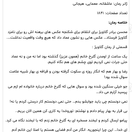
ژانر رمان: عاشقانه، معمایی، هیجانی
تعداد صفحات: ۱۸۴۱
خلاصه رمان:
محسن برادر گلاویژ برای انتقام برای شکنجه عکس های برهنه اش رو برای نامزد
گلاویژ فرستاد… عکس هایی رو نشون عماد داد که هیچ وقت واقعیت نداشت….
قسمتی از رمان گلاویژ :
یک ساعت از اومدن گلرخ خانم (همون عزیز) گذشته بود اما نه من و نه عماد
حتی جرات نمی کردیم توی چشم های هم نگاه کنیم.
رضا و بهار هم که انگار روزه ی سکوت گرفته بودن و قیافه ی بهار شبیه علامت
سوال شده بود!
جو خیلی سنگین شده بود و سوال هایی که گلرخ خانم درباره خانواده ام ازم می
پرسید آزارم می داد…
نمی دونستم چی باید جوابشو بدم… حتی نمی دونستم کار درستی کردم یا نه!
بی قرار به بهار پیام دادم و نوشتم: توروخدا یه کاری کن همین الان بریم..
پیامو ارسال کردم و لبخند مسخره ای به گلرخ خانم زدم که با لبخند نگاه می کرد.
ای خدا… این چرا اینجوریه. انگار من آدم فضایی هستم یا اصلا این خانم آدم