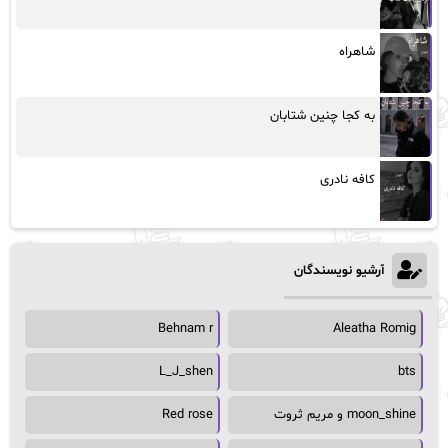
شاهراه
به کجا چنین شتابان
کافه نادری
آرشیو نویسندگان
Behnam r
Aleatha Romig
L_J_shen
bts
moon_shine و مریم ثروت
Red rose