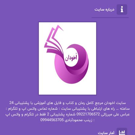
الناز محمدی
الهه
درباره سایت
الهه محمدی
الی مارتینز
اما دون اهو
امیر فرهی
ان اچ کلاین بام
باران
بهار
بهار سلطانی
بهاره حسنی
بهاره شیرازی
بهاره غفرانی
بهاره.م
بهنام رستاقی
بیتا فرخی
سایت اخودان مرجع کامل رمان و کتاب و فایل های آموزشی با پشتیبانی 24
پاتریشیا ویلسون
پرتو فرهمند
ساعته … راه های ارتباطی با پشتیبانی سایت : شماره تماس واتس اپ و تلگرام :
عباس علی میرزائی 09221706572 شماره پشتیبانی 2 فقط در تلگرام و واتس اپ
: زینب محمودآبادی 09944563705
پرستو
پرستو اسحقی
آمار سایت
پرستو مهاجر
پرستو_س