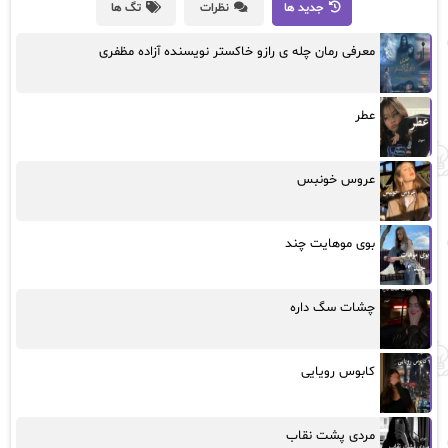
جدید ها
نظرات
تگ ها
معرفی رمان چله ی رازو خاکستر نویسنده آزاده مظفری
عطر
عروس خونبس
بوی موهایت چند
چشات سگ داره
کابوس رویایی
مردی پشت نقاب