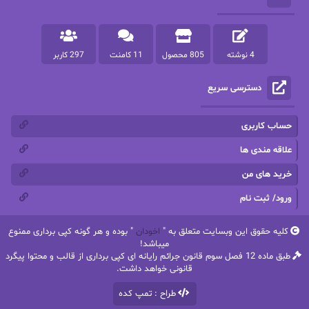
پرنیا tkd
پرهام رسولی
4 نوشته
805 محصول
11 کامنت
297 کاربر
پروانه قدیمی
پروانه محمدی
دسترسی سریع
پریسا شکور(طوفان خاموش)
پگاه رستمی فرد
پنلوپه اسکای
پنلوپه داگلاس
حساب کاربری
پنلوپه وارد
پونه سعیدی
علاقه مندی ها
خرید های من
تاران
ترانه بانو
ورود/ ثبت نام
ترنم.25
تیلور
کلیه حقوق این وبسایت متعلق به "
اخودان
" بوده و هر گونه کپی برداری ممنوع
ثمین سرابی
جان فاولز
میباشد!
طبق ماده 12 فصل سوم قانون جرائم رایانه ای کپی برداری از قالب و محتوا پیگرد
جان گرین
جرج.آر.آر.مارتین
قانونی خواهد داشت.
طراح : تمپ کده
جنیفر کروزی
جوجومویز