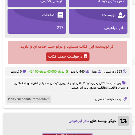
آتش بدون دود 3
تاریخی_قدیمی
نویسنده
صفحات
نادر ابراهیمی
217
اگر نویسنده این کتاب هستید و درخواست حذف آن را دارید
درخواست حذف کتاب
قیمت
قیمت
553 روز پيش
زهرا
440 بازدید
تومان
40,000
تومان
43,100
0 کامنت
اصلی:
فعلی:
تومان40,000
تومان43,100.
برچسب ها:
آتش بدون دود ۲
,
آلنی
,
اینچه برون
,
ترکمن صحرا
,
چالش‌های اجتماعی
,
بود.
داستان واقعی
,
مخالفت مردم
,
نادر ابراهیمی
لینک کوتاه محصول:
دیگر نوشته های
نادر ابراهیمی