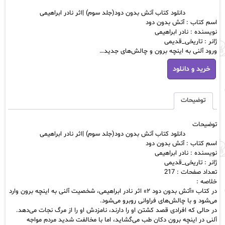
اصلی:
فعلی:
دانلود کتاب آتش بدون دود(جلد سوم) |اثر نادر ابراهیمی
تومان40,000
تومان43,100.
اسم کتاب : آتش بدون دود
بود.
نویسنده : نادر ابراهیمی
ژانر : تاریخی_قدیمی
ورود آلنی به اینچه برون و چالش‌های جدید…
دانلود
خرید و دانلود
کتاب
آتش
بدون
دود(جلد
توضیحات
سوم)
|
توضیحات
اثر
دانلود کتاب آتش بدون دود(جلد سوم) |اثر نادر ابراهیمی
نادر
اسم کتاب : آتش بدون دود
ابراهیمی
نویسنده : نادر ابراهیمی
عدد
ژانر : تاریخی_قدیمی
تعداد صفحات : 217
خلاصه :
در کتاب «آتش بدون دود ۲» اثر نادر ابراهیمی، شخصیت آلنی به اینچه برون وارد
می‌شود و با چالش‌های فراوانی روبرو می‌شود.
در حالی که افرادی قصد کشتن او را دارند، نامزدش او را از مرگ نجات می‌دهد.
آلنی در اینچه برون دکان طب می‌گشاید، اما با مخالفت شدید مردم مواجه