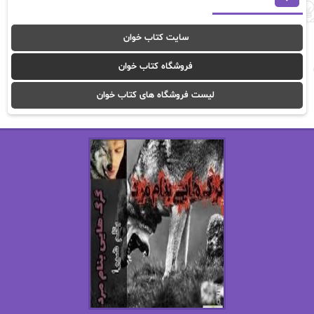
آوا موسوی
آیدا (Aixi)
سایت کتاب خوان
آیدا باقری
آیسان صادقی
فروشگاه کتاب خوان
ا_اصغر زاده
ا_اصغرزاده
لیست فروشگاه های کتاب خوان
اریک مورگنشترن
از نیلوفر لاری
استفانی مهیر
استل مسکم
اسما کافی
اصغر زاده
افسانه سماوات
اکرم محمدی
ال جی اسمیت
الف صاد
الکسا ریلی
الکساندر دوما
الناز بوذرجمهری
الناز پاکپور‌