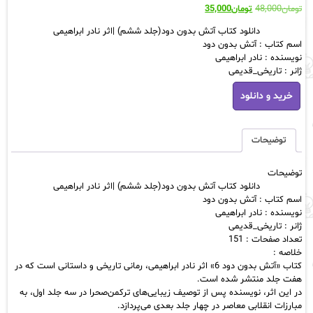
قیمت
قیمت
تومان
48,000
تومان
35,000
اصلی:
فعلی:
دانلود کتاب آتش بدون دود(جلد ششم) |اثر نادر ابراهیمی
تومان48,000
تومان35,000.
اسم کتاب : آتش بدون دود
بود.
نویسنده : نادر ابراهیمی
ژانر : تاریخی_قدیمی
دانلود
خرید و دانلود
کتاب
آتش
بدون
دود(جلد
توضیحات
ششم)
|
توضیحات
اثر
دانلود کتاب آتش بدون دود(جلد ششم) |اثر نادر ابراهیمی
نادر
اسم کتاب : آتش بدون دود
ابراهیمی
نویسنده : نادر ابراهیمی
عدد
ژانر : تاریخی_قدیمی
تعداد صفحات : 151
خلاصه :
کتاب «آتش بدون دود 6» اثر نادر ابراهیمی، رمانی تاریخی و داستانی است که در
هفت جلد منتشر شده است.
در این اثر، نویسنده پس از توصیف زیبایی‌های ترکمن‌صحرا در سه جلد اول، به
مبارزات انقلابی معاصر در چهار جلد بعدی می‌پردازد.