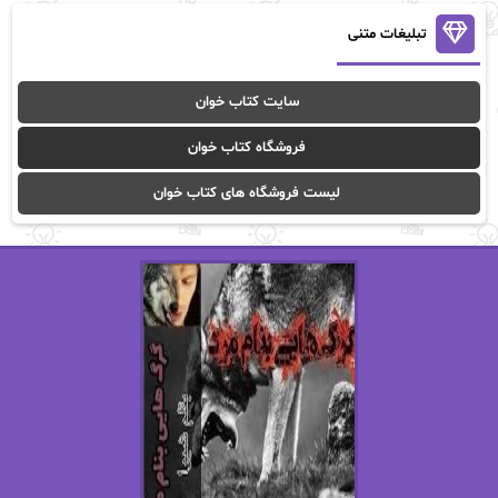
آنالیا
آوا
تبلیغات متنی
آوا موسوی
آیدا (Aixi)
سایت کتاب خوان
آیدا باقری
آیسان صادقی
فروشگاه کتاب خوان
ا_اصغر زاده
ا_اصغرزاده
لیست فروشگاه های کتاب خوان
اریک مورگنشترن
از نیلوفر لاری
استفانی مهیر
استل مسکم
اسما کافی
اصغر زاده
افسانه سماوات
اکرم محمدی
ال جی اسمیت
الف صاد
الکسا ریلی
الکساندر دوما