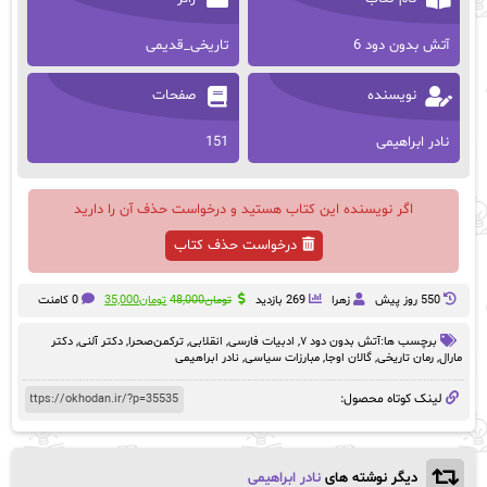
آتش بدون دود 6
تاریخی_قدیمی
نویسنده
صفحات
نادر ابراهیمی
151
اگر نویسنده این کتاب هستید و درخواست حذف آن را دارید
درخواست حذف کتاب
قیمت
قیمت
550 روز پيش
زهرا
269 بازدید
تومان
48,000
تومان
35,000
0 کامنت
اصلی:
فعلی:
تومان48,000
تومان35,000.
برچسب ها:
آتش بدون دود ۷
,
ادبیات فارسی
,
انقلابی
,
ترکمن‌صحرا
,
دکتر آلنی
,
دکتر
بود.
مارال
,
رمان تاریخی
,
گالان اوجا
,
مبارزات سیاسی
,
نادر ابراهیمی
لینک کوتاه محصول:
دیگر نوشته های
نادر ابراهیمی