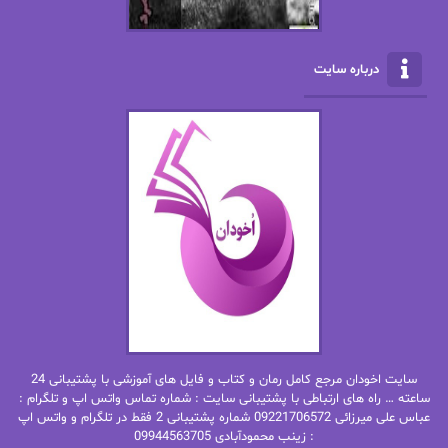
الناز بوذرجمهری
الناز پاکپور‌
الناز محمدی
الهه
درباره سایت
الهه محمدی
الی مارتینز
اما دون اهو
امیر فرهی
ان اچ کلاین بام
باران
بهار
بهار سلطانی
بهاره حسنی
بهاره شیرازی
بهاره غفرانی
بهاره.م
بهنام رستاقی
بیتا فرخی
سایت اخودان مرجع کامل رمان و کتاب و فایل های آموزشی با پشتیبانی 24
پاتریشیا ویلسون
پرتو فرهمند
ساعته … راه های ارتباطی با پشتیبانی سایت : شماره تماس واتس اپ و تلگرام :
عباس علی میرزائی 09221706572 شماره پشتیبانی 2 فقط در تلگرام و واتس اپ
: زینب محمودآبادی 09944563705
پرستو
پرستو اسحقی