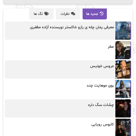
جدید ها
نظرات
تگ ها
معرفی رمان چله ی رازو خاکستر نویسنده آزاده مظفری
عطر
عروس خونبس
بوی موهایت چند
چشات سگ داره
کابوس رویایی