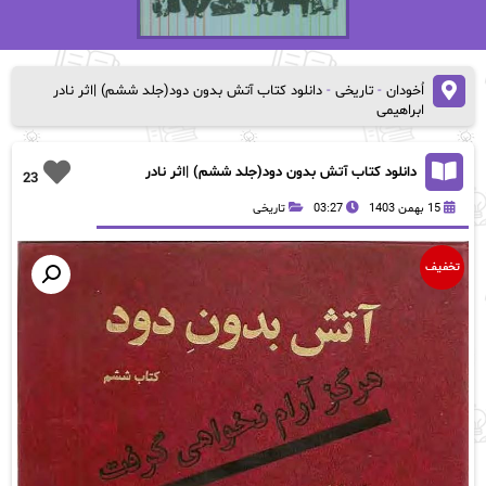
اُخودان
-
تاریخی
-
دانلود کتاب آتش بدون دود(جلد ششم) |اثر نادر
ابراهیمی
دانلود کتاب آتش بدون دود(جلد ششم) |اثر نادر
23
ابراهیمی
15 بهمن 1403
03:27
تاریخی
تخفیف