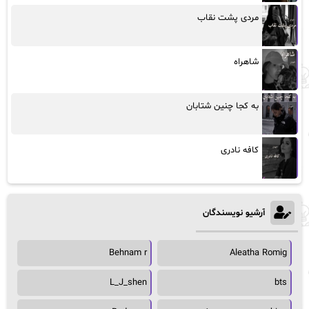
مردی پشت نقاب
شاهراه
به کجا چنین شتابان
کافه نادری
آرشیو نویسندگان
Behnam r
Aleatha Romig
L_J_shen
bts