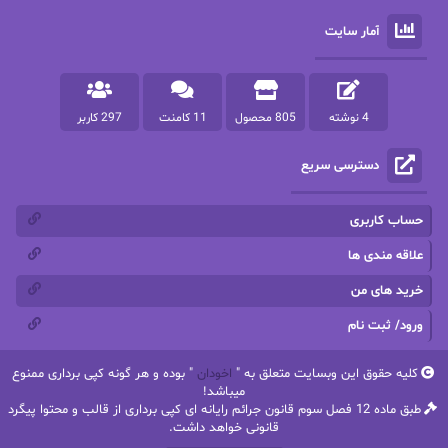
آمار سایت
پرستو مهاجر
پرستو_س
پرنیا tkd
پرهام رسولی
4 نوشته
805 محصول
11 کامنت
297 کاربر
پروانه قدیمی
پروانه محمدی
دسترسی سریع
پریسا شکور(طوفان خاموش)
پگاه رستمی فرد
پنلوپه اسکای
پنلوپه داگلاس
حساب کاربری
پنلوپه وارد
پونه سعیدی
علاقه مندی ها
خرید های من
تاران
ترانه بانو
ورود/ ثبت نام
ترنم.25
تیلور
کلیه حقوق این وبسایت متعلق به "
اخودان
" بوده و هر گونه کپی برداری ممنوع
ثمین سرابی
جان فاولز
میباشد!
طبق ماده 12 فصل سوم قانون جرائم رایانه ای کپی برداری از قالب و محتوا پیگرد
جان گرین
جرج.آر.آر.مارتین
قانونی خواهد داشت.