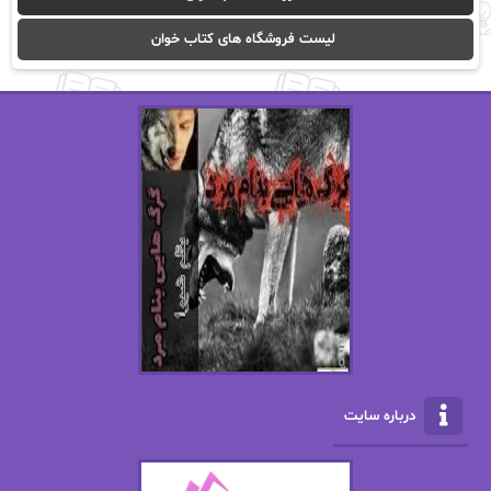
ا_اصغر زاده
ا_اصغرزاده
لیست فروشگاه های کتاب خوان
اریک مورگنشترن
از نیلوفر لاری
استفانی مهیر
استل مسکم
اسما کافی
اصغر زاده
افسانه سماوات
اکرم محمدی
ال جی اسمیت
الف صاد
الکسا ریلی
الکساندر دوما
الناز بوذرجمهری
الناز پاکپور‌
الناز محمدی
الهه
درباره سایت
الهه محمدی
الی مارتینز