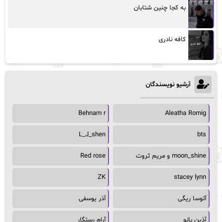
به کجا چنین شتابان
کافه نادری
آرشیو نویسندگان
Behnam r
Aleatha Romig
L_J_shen
bts
moon_shine و مریم ثروت
Red rose
ZK
stacey lynn
آتوسا ریگی
آذر یوسفی
آذین بانو
آرام رستگار