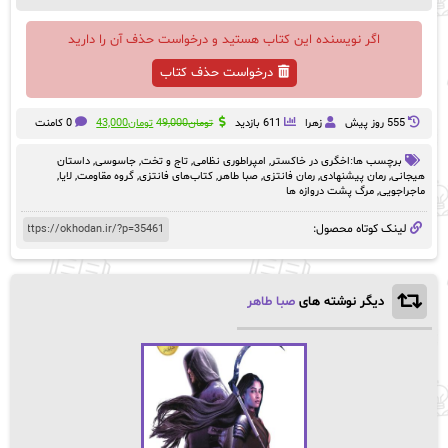
اگر نویسنده این کتاب هستید و درخواست حذف آن را دارید
درخواست حذف کتاب
قیمت
قیمت
555 روز پيش
زهرا
611 بازدید
تومان
49,000
تومان
43,000
0 کامنت
اصلی:
فعلی:
تومان49,000
تومان43,000.
برچسب ها:
اخگری در خاکستر
,
امپراطوری نظامی
,
تاج و تخت
,
جاسوسی
,
داستان
بود.
هیجانی
,
رمان پیشنهادی
,
رمان فانتزی
,
صبا طاهر
,
کتاب‌های فانتزی
,
گروه مقاومت
,
لایا
,
ماجراجویی
,
مرگ پشت دروازه ها
لینک کوتاه محصول:
دیگر نوشته های
صبا طاهر