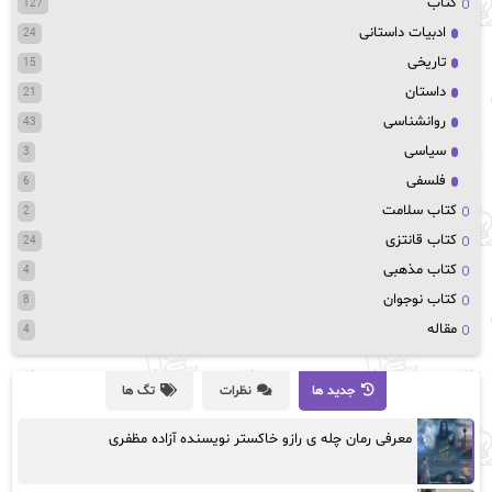
کتاب
127
ادبیات داستانی
24
تاریخی
15
داستان
21
روانشناسی
43
سیاسی
3
فلسفی
6
کتاب سلامت
2
کتاب قانتزی
24
کتاب مذهبی
4
کتاب نوجوان
8
مقاله
4
جدید ها
نظرات
تگ ها
معرفی رمان چله ی رازو خاکستر نویسنده آزاده مظفری