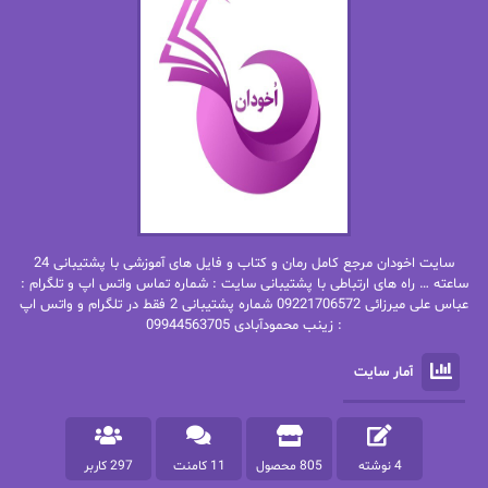
اما دون اهو
امیر فرهی
ان اچ کلاین بام
باران
بهار
بهار سلطانی
بهاره حسنی
بهاره شیرازی
بهاره غفرانی
بهاره.م
بهنام رستاقی
بیتا فرخی
سایت اخودان مرجع کامل رمان و کتاب و فایل های آموزشی با پشتیبانی 24
پاتریشیا ویلسون
پرتو فرهمند
ساعته … راه های ارتباطی با پشتیبانی سایت : شماره تماس واتس اپ و تلگرام :
عباس علی میرزائی 09221706572 شماره پشتیبانی 2 فقط در تلگرام و واتس اپ
: زینب محمودآبادی 09944563705
پرستو
پرستو اسحقی
آمار سایت
پرستو مهاجر
پرستو_س
پرنیا tkd
پرهام رسولی
4 نوشته
805 محصول
11 کامنت
297 کاربر
پروانه قدیمی
پروانه محمدی