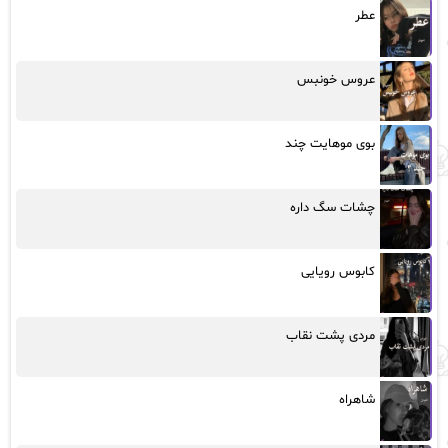
عطر
عروس خونبس
بوی موهایت چند
چشات سگ داره
کابوس رویایی
مردی پشت نقاب
شاهراه