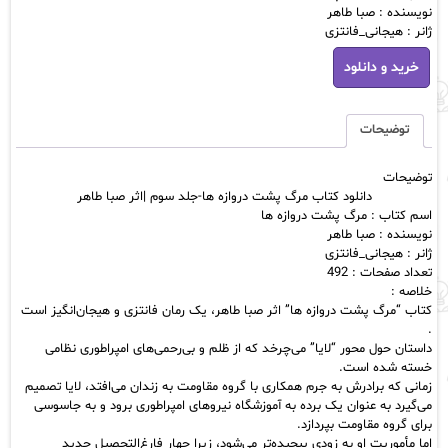
نویسنده : صبا طاهر
ژانر : هیجانی_فانتزی
دانلود
خرید و دانلود
کتاب
مرگ
پشت
دروازه
توضیحات
ها-
جلد
توضیحات
سوم
دانلود کتاب مرگ پشت دروازه ها-جلد سوم |اثر صبا طاهر
|
اسم کتاب : مرگ پشت دروازه ها
اثر
نویسنده : صبا طاهر
صبا
ژانر : هیجانی_فانتزی
طاهر
تعداد صفحات : 492
عدد
خلاصه :
کتاب “مرگ پشت دروازه ها” اثر صبا طاهر، یک رمان فانتزی و هیجان‌انگیز است
.
داستان حول محور “لایا” می‌چرخد که از ظلم و بی‌رحمی‌های امپراطوری نظامی
خسته شده است.
زمانی که برادرش به جرم همکاری با گروه مقاومت به زندان می‌افتد، لایا تصمیم
می‌گیرد به عنوان یک برده به آموزشگاه نیروهای امپراطوری برود و به جاسوسی
برای گروه مقاومت بپردازد.
اما مأموریت او به زودی پیچیده‌تر می‌شود، زیرا چهار فارغ‌التحصیل جدید