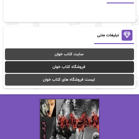
آلیس فینی
آمنه قیصری
آن ماری سلینکو
آنا تاد
آنالیا
آوا
تبلیغات متنی
آوا موسوی
آیدا (Aixi)
سایت کتاب خوان
آیدا باقری
آیسان صادقی
فروشگاه کتاب خوان
ا_اصغر زاده
ا_اصغرزاده
لیست فروشگاه های کتاب خوان
اریک مورگنشترن
از نیلوفر لاری
استفانی مهیر
استل مسکم
اسما کافی
اصغر زاده
افسانه سماوات
اکرم محمدی