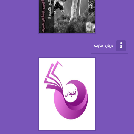
ال جی اسمیت
الف صاد
الکسا ریلی
الکساندر دوما
الناز بوذرجمهری
الناز پاکپور‌
الناز محمدی
الهه
درباره سایت
الهه محمدی
الی مارتینز
اما دون اهو
امیر فرهی
ان اچ کلاین بام
باران
بهار
بهار سلطانی
بهاره حسنی
بهاره شیرازی
بهاره غفرانی
بهاره.م
بهنام رستاقی
بیتا فرخی