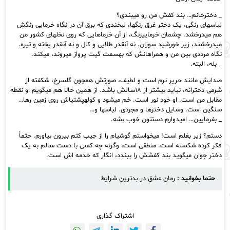
_ دخترخانم… بند کفش من رو میبندی؟
لباسهای رنگی، یک دختر غرق رنگها، لبخندی که برق آن در نگاه خرمایی رنگش
هم میدرخشد. چشمان خرماییرنگ، از آن خرماهایی که روی نخلهای کشور من
میدرخشند، زیر خورشید سوزان. نه آنقدر طلایی و کال و نه آنقدر پخته و تیره.
نگاه مرددی بین من و همراهانش که بهسمت گیت پرواز میروند، میکند.
_ بله، البته.
صدایش مانند حریر نرم است و لطیف، صورتش همچون گلسرخ، شکفته از
شرمی دخترانه، نباید بیشتر از ۱۸سالش باشد. از همین حالا هم میگویم او نقطه
مقابل من است. او خود نور است. خم میشود و کولهپشتیاش روی زمین رها…
سنگین است. وسایل دخترها و مجردی. لباسها و…
_ بفرمایین… امیدوارم دستتون خوب بشه.
دستم؟ زیر بغلم است! میخواستم گوشیام را از جیب کتم بیرون بیاورم. حتماً
فکر کرده شکسته است. منطقی است، وگرنه چه کسی با دست سالم به یک
دختر جوان میگوید بند کفشش را ببندد، انگار که خدمه اش است.
حتما بخوانید :
رمان عشق در بدترین شرایط
اشتراک گذاری