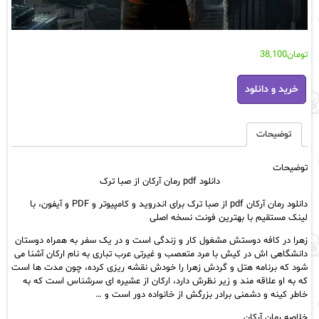
تومان
38,100
دانلود
خرید و دانلود
pdf
رمان
آرکان
از
توضیحات
صبا
ترک
توضیحات
عدد
دانلود pdf رمان آرکان از صبا ترک
دانلود رمان آرکان pdf از صبا ترک برای اندروید و کامپیوتر و PDF و آیفون، با
لینک مستقیم با بهترین فونت نسخه اصلی
زهرا در کافه دوستش مشغول کار و زندگی است و در یک سفر به همراه دوستان
دانشگاهی اش در کیش با مرد متعصب و غیرتی عرب تباری به نام ارکان آشنا می
شود که برنامه هتل و گردش زهرا را خودش نقشه ریزی کرده، چون مدت ها است
که به او علاقه مند و زیر نظرش دارد، ارکان از عشیره ای سرشناس است که به
خاطر کینه و دشمنی برادر بزرگش از خانواده دور است و …
خلاصه رمان آرکان