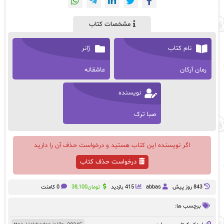
مشخصات کتاب
نام کتاب
ژانر
رمان آرکان
عاشقانه
نویسنده
صبا ترک
اگر نویسنده این کتاب هستید و درخواست حذف آن را دارید
درخواست حذف کتاب
843 روز پيش
abbas
415 بازدید
تومان
38,100
0 کامنت
برچسب ها: