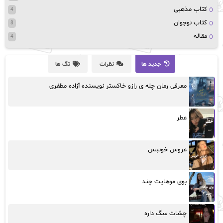
کتاب مذهبی
4
کتاب نوجوان
8
مقاله
4
جدید ها
نظرات
تگ ها
معرفی رمان چله ی رازو خاکستر نویسنده آزاده مظفری
عطر
عروس خونبس
بوی موهایت چند
چشات سگ داره