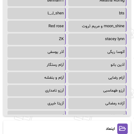
Behnam r
Aleatha Romig
L_J_shen
bts
moon_shine و مریم ثروت
Red rose
ZK
stacey lynn
آتوسا ریگی
آذر یوسفی
آذین بانو
آرام رستگار
آرام رضایی
آرام و بنفشه
آرزو طهماسبی
آرزو نامداری
آزاده رمضانی
آزیتا خیری
آسمان64
آسمان۶۵
اینماد
آسیه احمدی
آگاتا کریستی