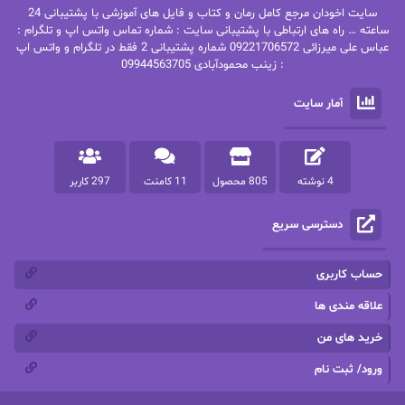
سایت اخودان مرجع کامل رمان و کتاب و فایل های آموزشی با پشتیبانی 24
پاتریشیا ویلسون
پرتو فرهمند
ساعته … راه های ارتباطی با پشتیبانی سایت : شماره تماس واتس اپ و تلگرام :
عباس علی میرزائی 09221706572 شماره پشتیبانی 2 فقط در تلگرام و واتس اپ
: زینب محمودآبادی 09944563705
پرستو
پرستو اسحقی
آمار سایت
پرستو مهاجر
پرستو_س
پرنیا tkd
پرهام رسولی
4 نوشته
805 محصول
11 کامنت
297 کاربر
پروانه قدیمی
پروانه محمدی
دسترسی سریع
پریسا شکور(طوفان خاموش)
پگاه رستمی فرد
پنلوپه اسکای
پنلوپه داگلاس
حساب کاربری
پنلوپه وارد
پونه سعیدی
علاقه مندی ها
خرید های من
تاران
ترانه بانو
ورود/ ثبت نام
ترنم.25
تیلور